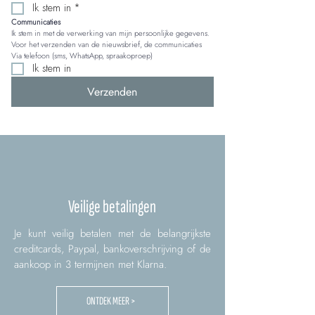
Ik stem in
*
Communicaties
Ik stem in met de verwerking van mijn persoonlijke gegevens. 
Voor het verzenden van de nieuwsbrief, de communicaties 
Via telefoon (sms, WhatsApp, spraakoproep)
Ik stem in
Verzenden
Veilige betalingen
Je kunt veilig betalen met de belangrijkste
creditcards, Paypal, bankoverschrijving of de
aankoop in 3 termijnen met Klarna.
ONTDEK MEER >