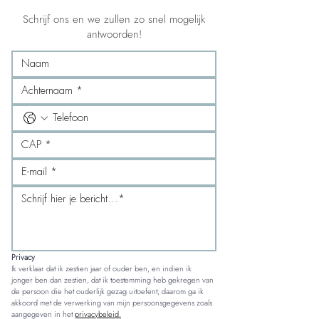
Schrijf ons en we zullen zo snel mogelijk
antwoorden!
Privacy
Ik verklaar dat ik zestien jaar of ouder ben, en indien ik 
jonger ben dan zestien, dat ik toestemming heb gekregen van 
de persoon die het ouderlijk gezag uitoefent; daarom ga ik 
akkoord met de verwerking van mijn persoonsgegevens zoals 
aangegeven in het 
privacybeleid.