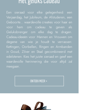
Het geluks cadeau
Een sieraad voor elke gelegenheid: een
Verjaardag, het Jubileum, de Afstuderen, een
Geboorte... waardevolle creaties voor haar en
voor hem om cadeau te geven als
Geluksbrenger om elke dag te dragen.
Cadeau-ideeën voor Mannen en Vrouwen om
degene van wie je houdt te verrassen:
Kettingen, Oorbellen, Ringen en Armbanden
in Goud, Zilver en Staal gecombineerd met
edelstenen. Kies het juiste sieraad en geef een
waardevolle herinnering die voor altijd zal
meegaan.
ONTDEK MEER >