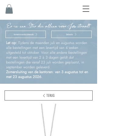
Er is een Ster die alleen voor Jou straalt
Vormsel en eerste communie
Geboorte
Let op:
Tijdens de maanden juli en augustus worden
alle bestellingen met een levertijd van 4 weken
uitgesteld tot oktober. Voor alle andere bestellingen
met een levertijd van 2 à 3 dagen geldt dat
bestellingen die vanaf 23 juli worden geplaatst, in
september worden geleverd.
Zomersluiting van de kantoren: van 3 augustus tot en
met 23 augustus 2026.
TERUG