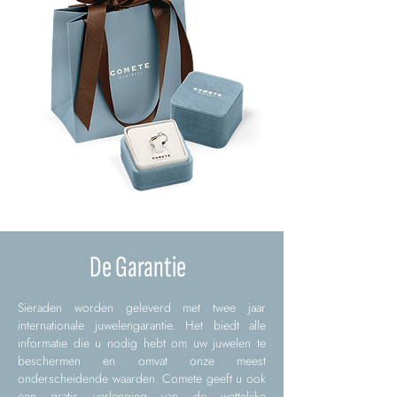
De Garantie
Sieraden worden geleverd met twee jaar
internationale juwelengarantie. Het biedt alle
informatie die u nodig hebt om uw juwelen te
beschermen en omvat onze meest
onderscheidende waarden. Comete geeft u ook
een gratis verlenging van de wettelijke