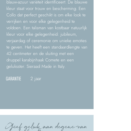
blauw-azuur variëteit identificeert. De blauwe
kleur staat voor trouw en bescherming. Een
Collo dat perfect geschikt is om elke look te
verrijken en voor elke gelegenheid te
voldoen. Een talisman van kostbaar natuurlijk
kleur voor elke gelegenheid: jubileum,
verjaardag of ceremonie om unieke emoties
te geven. Het heeft een standaardlengte van
42 centimeter en de sluiting met een
druppel karabijnhaak Comete en een
geluksster. Sieraad Made in Italy.
2 jaar
GARANTIE
Geef geluk aan degene van