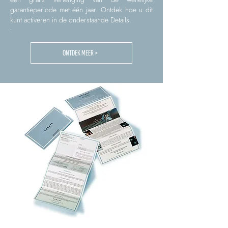
garantieperiode met één jaar. Ontdek hoe u dit
kunt activeren in de onderstaande Details.
.
ONTDEK MEER >