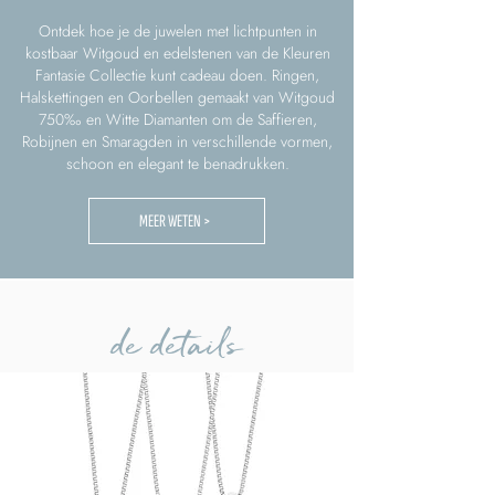
Ontdek hoe je de juwelen met lichtpunten in
kostbaar Witgoud en edelstenen van de Kleuren
Fantasie Collectie kunt cadeau doen. Ringen,
Halskettingen en Oorbellen gemaakt van Witgoud
750‰ en Witte Diamanten om de Saffieren,
Robijnen en Smaragden in verschillende vormen,
schoon en elegant te benadrukken.
MEER WETEN >
de details