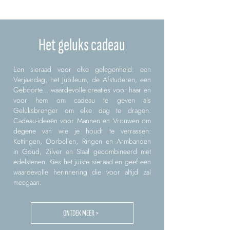
Het geluks cadeau
Een sieraad voor elke gelegenheid: een
Verjaardag, het Jubileum, de Afstuderen, een
Geboorte... waardevolle creaties voor haar en
voor hem om cadeau te geven als
Geluksbrenger om elke dag te dragen.
Cadeau-ideeën voor Mannen en Vrouwen om
degene van wie je houdt te verrassen:
Kettingen, Oorbellen, Ringen en Armbanden
in Goud, Zilver en Staal gecombineerd met
edelstenen. Kies het juiste sieraad en geef een
waardevolle herinnering die voor altijd zal
meegaan.
ONTDEK MEER >