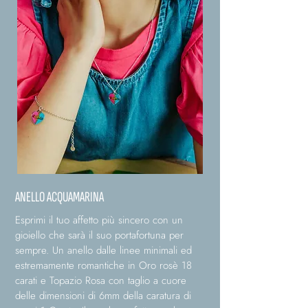
ANELLO ACQUAMARINA
Esprimi il tuo affetto più sincero con un
gioiello che sarà il suo portafortuna per
sempre. Un anello dalle linee minimali ed
estremamente romantiche in Oro rosè 18
carati e Topazio Rosa con taglio a cuore
delle dimensioni di 6mm della caratura di