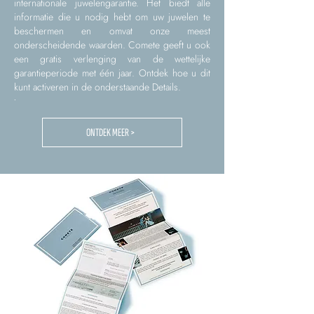
internationale juwelengarantie. Het biedt alle
informatie die u nodig hebt om uw juwelen te
beschermen en omvat onze meest
onderscheidende waarden. Comete geeft u ook
een gratis verlenging van de wettelijke
garantieperiode met één jaar. Ontdek hoe u dit
kunt activeren in de onderstaande Details.
.
ONTDEK MEER >