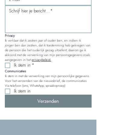
Privacy
Ik verklaar dat ik zestien jaar of ouder ben, en indien ik 
jonger ben dan zestien, dat ik toestemming heb gekregen van 
de persoon die het ouderlijk gezag uitoefent; daarom ga ik 
akkoord met de verwerking van mijn persoonsgegevens zoals 
aangegeven in het 
privacybeleid.
Ik stem in
*
Communicaties
Ik stem in met de verwerking van mijn persoonlijke gegevens. 
Voor het verzenden van de nieuwsbrief, de communicaties 
Via telefoon (sms, WhatsApp, spraakoproep)
Ik stem in
Verzenden