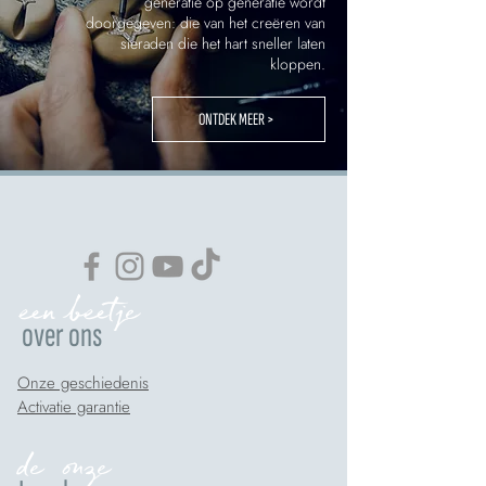
generatie op generatie wordt
doorgegeven: die van het creëren van
sieraden die het hart sneller laten
kloppen.
ONTDEK MEER >
een beetje
over ons
Onze geschiedenis
Activatie garantie
de onze