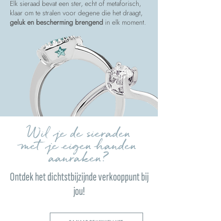
Elk sieraad bevat een ster, echt of metaforisch,
klaar om te stralen voor degene die het draagt,
geluk en bescherming brengend
in elk moment.
Wil je de sieraden
met je eigen handen
aanraken?
Ontdek het dichtstbijzijnde verkooppunt bij
jou!