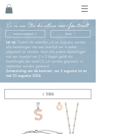
Er is een Ster die alleen voor Jou straalt
Vormsel en eerste communie
Geboorte
Let op:
Tijdens de maanden juli en augustus worden
alle bestellingen met een levertijd van 4 weken
uitgesteld tot oktober. Voor alle andere bestellingen
met een levertijd van 2 à 3 dagen geldt dat
bestellingen die vanaf 23 juli worden geplaatst, in
september worden geleverd.
Zomersluiting van de kantoren: van 3 augustus tot en
met 23 augustus 2026.
TERUG