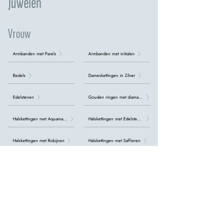
Juwelen
Vrouw
Armbanden met Parels
Armbanden met initialen
Bedels
Dameskettingen in Zilver
Edelstenen
Gouden ringen met diamanten
Halskettingen met Aquamarijn
Halskettingen met Edelstenen
Halskettingen met Robijnen
Halskettingen met Saffieren
Halskettingen met Smaragden
Halskettingen met Topazen
Halskettingen met diamanten
Kralenkettingen
Oorbellen met Aquamarijn
Oorbellen met Parel