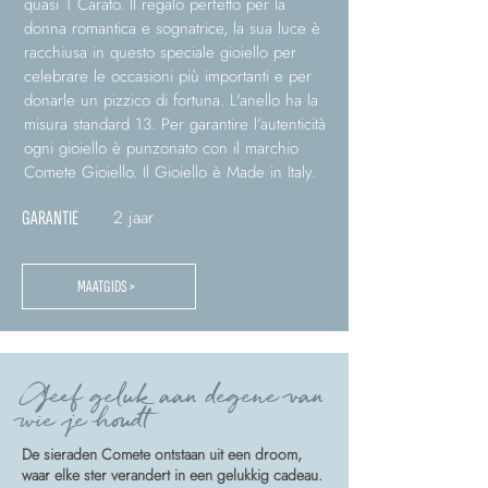
quasi 1 Carato. Il regalo perfetto per la
donna romantica e sognatrice, la sua luce è
racchiusa in questo speciale gioiello per
celebrare le occasioni più importanti e per
donarle un pizzico di fortuna. L'anello ha la
misura standard 13. Per garantire l’autenticità
ogni gioiello è punzonato con il marchio
Comete Gioiello. Il Gioiello è Made in Italy.
2 jaar
GARANTIE
MAATGIDS >
Geef geluk aan degene van
wie je houdt
De sieraden Comete ontstaan uit een droom,
waar elke ster verandert in een gelukkig cadeau.