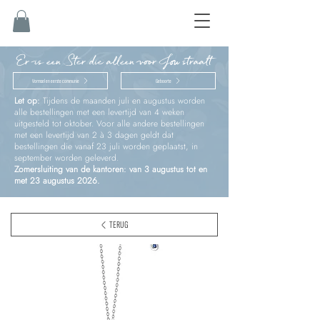
Er is een Ster die alleen voor Jou straalt
Vormsel en eerste communie
Geboorte
Let op:
Tijdens de maanden juli en augustus worden
alle bestellingen met een levertijd van 4 weken
uitgesteld tot oktober. Voor alle andere bestellingen
met een levertijd van 2 à 3 dagen geldt dat
bestellingen die vanaf 23 juli worden geplaatst, in
september worden geleverd.
Zomersluiting van de kantoren: van 3 augustus tot en
met 23 augustus 2026.
TERUG