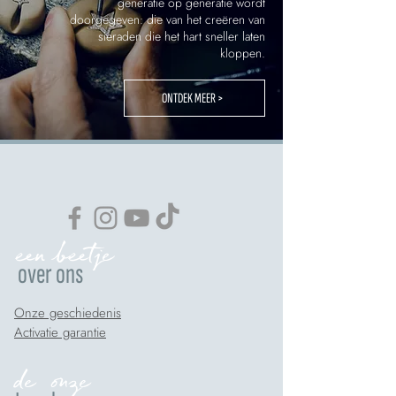
generatie op generatie wordt
doorgegeven: die van het creëren van
sieraden die het hart sneller laten
kloppen.
ONTDEK MEER >
een beetje
over ons
Onze geschiedenis
Activatie garantie
de onze