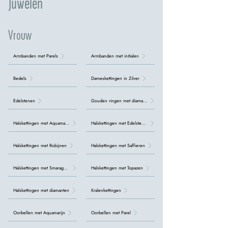
Juwelen
Vrouw
Armbanden met Parels
Armbanden met initialen
Bedels
Dameskettingen in Zilver
Edelstenen
Gouden ringen met diamanten
Halskettingen met Aquamarijn
Halskettingen met Edelstenen
Halskettingen met Robijnen
Halskettingen met Saffieren
Halskettingen met Smaragden
Halskettingen met Topazen
Halskettingen met diamanten
Kralenkettingen
Oorbellen met Aquamarijn
Oorbellen met Parel