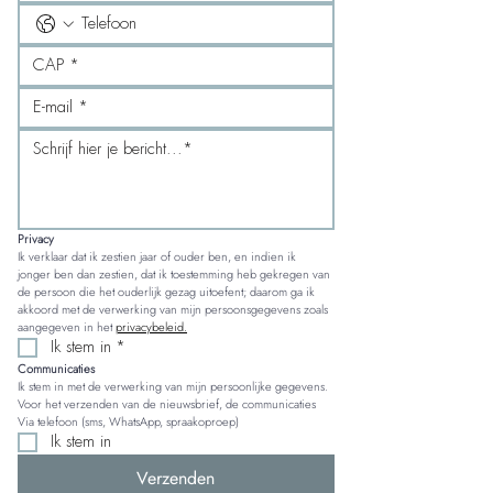
Privacy
Ik verklaar dat ik zestien jaar of ouder ben, en indien ik 
jonger ben dan zestien, dat ik toestemming heb gekregen van 
de persoon die het ouderlijk gezag uitoefent; daarom ga ik 
akkoord met de verwerking van mijn persoonsgegevens zoals 
aangegeven in het 
privacybeleid.
Ik stem in
*
Communicaties
Ik stem in met de verwerking van mijn persoonlijke gegevens. 
Voor het verzenden van de nieuwsbrief, de communicaties 
Via telefoon (sms, WhatsApp, spraakoproep)
Ik stem in
Verzenden