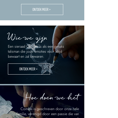
ONTDEK MEER >
Wie we zijn
Een sieraad Comete is als een geluks
talisman die jouw emoties voor altijd
bewaart en zal bewaren.
ONTDEK MEER >
Hoe doen we het
Comete is geschreven door onze hele
familie, verenigd door een passie die van