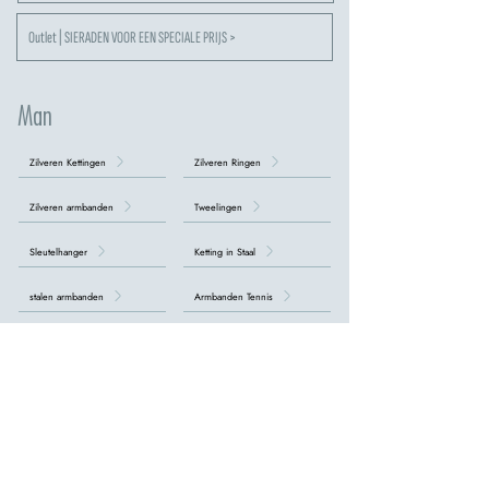
Outlet | SIERADEN VOOR EEN SPECIALE PRIJS >
Man
Zilveren Kettingen
Zilveren Ringen
Zilveren armbanden
Tweelingen
Sleutelhanger
Ketting in Staal
stalen armbanden
Armbanden Tennis
Ketting met Kruisen
ONTDEK ALLE HERENCOLLECTIES >