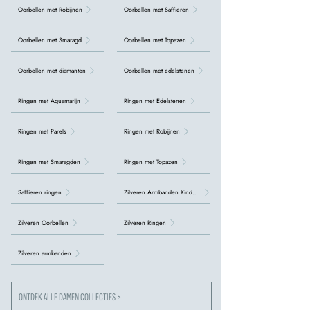
Oorbellen met Robijnen
Oorbellen met Saffieren
Oorbellen met Smaragd
Oorbellen met Topazen
Oorbellen met diamanten
Oorbellen met edelstenen
Ringen met Aquamarijn
Ringen met Edelstenen
Ringen met Parels
Ringen met Robijnen
Ringen met Smaragden
Ringen met Topazen
Saffieren ringen
Zilveren Armbanden Kinderen
Zilveren Oorbellen
Zilveren Ringen
Zilveren armbanden
ONTDEK ALLE DAMEN COLLECTIES >