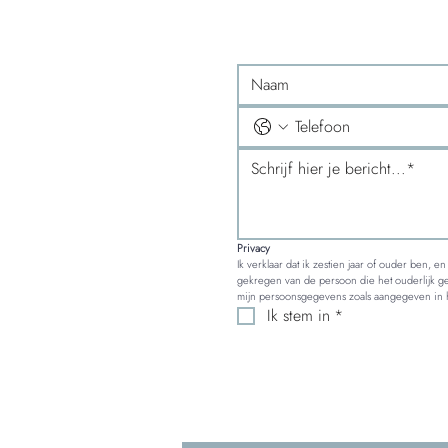
Privacy
Ik verklaar dat ik zestien jaar of ouder ben, e
gekregen van de persoon die het ouderlijk ge
mijn persoonsgegevens zoals aangegeven in 
Ik stem in
*