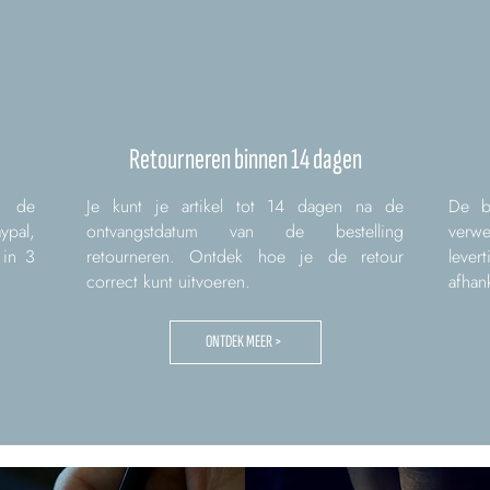
Retourneren binnen 14 dagen
t de
Je kunt je artikel tot 14 dagen na de
De b
ypal,
ontvangstdatum van de bestelling
verw
 in 3
retourneren. Ontdek hoe je de retour
leve
correct kunt uitvoeren.
afhank
ONTDEK MEER >