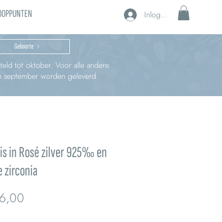
OOPPUNTEN
Inloggen
Geboorte
teld tot oktober. Voor alle andere
 in september worden geleverd.
is in Rosé zilver 925‰ en
 zirconia
Prijs
6,00