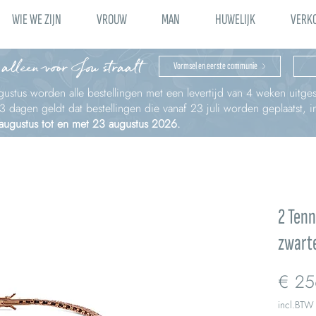
WIE WE ZIJN
VROUW
MAN
HUWELIJK
VERK
 alleen voor Jou straalt
Vormsel en eerste communie
ustus worden alle bestellingen met een levertijd van 4 weken uitges
à 3 dagen geldt dat bestellingen die vanaf 23 juli worden geplaatst,
 augustus tot en met 23 augustus 2026.
2 Tenn
zwarte
€ 25
incl.BTW