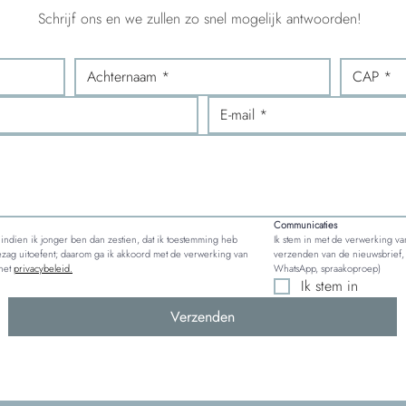
Schrijf ons en we zullen zo snel mogelijk antwoorden!
Communicaties
n indien ik jonger ben dan zestien, dat ik toestemming heb 
Ik stem in met de verwerking va
zag uitoefent; daarom ga ik akkoord met de verwerking van 
verzenden van de nieuwsbrief, 
het 
privacybeleid.
WhatsApp, spraakoproep)
Ik stem in
Verzenden