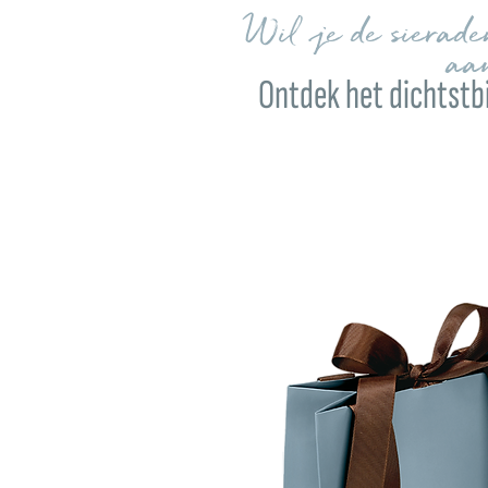
Wil je de sierad
aa
Ontdek het dichtstbi