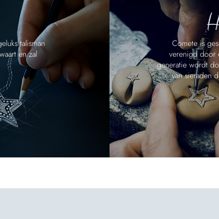
H
eluks talisman
Comete is ges
waart en zal
verenigd door 
generatie wordt do
van sieraden di