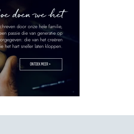
oe doen we het
chreven door onze hele familie,
een passie die van generatie op
orgegeven: die van het creëren
e het hart sneller laten kloppen.
ONTDEK MEER >