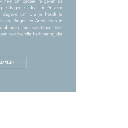
oor hem om cadeau te geven als
g te dragen. Cadeau-ideeën voor
 degene van wie je houdt te
rbellen, Ringen en Armbanden in
combineerd met edelstenen. Kies
f een waardevolle herinnering die
DEK MEER >