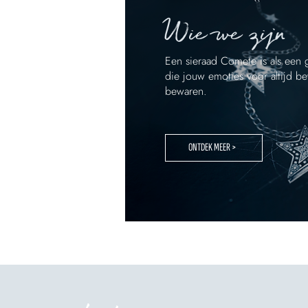
Wie we zijn
Een sieraad Comete is als een g
die jouw emoties voor altijd be
bewaren.
ONTDEK MEER >