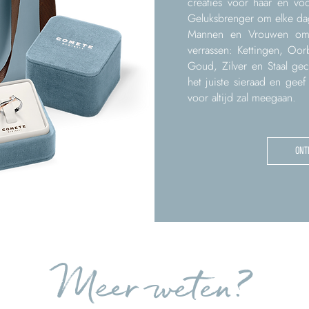
creaties voor haar en v
Geluksbrenger om elke da
Mannen en Vrouwen om
verrassen: Kettingen, Oo
Goud, Zilver en Staal ge
het juiste sieraad en gee
voor altijd zal meegaan.
ONT
Meer weten?