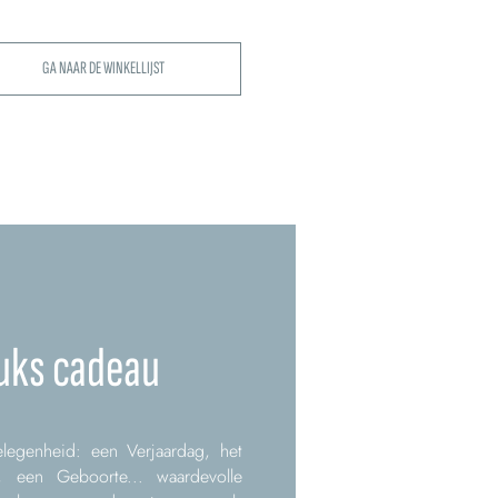
GA NAAR DE WINKELLIJST
uks cadeau
legenheid: een Verjaardag, het
, een Geboorte... waardevolle