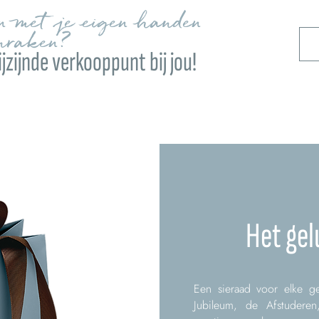
en met je eigen handen
nraken?
jzijnde verkooppunt bij jou!
Het gel
Een sieraad voor elke ge
Jubileum, de Afstuderen