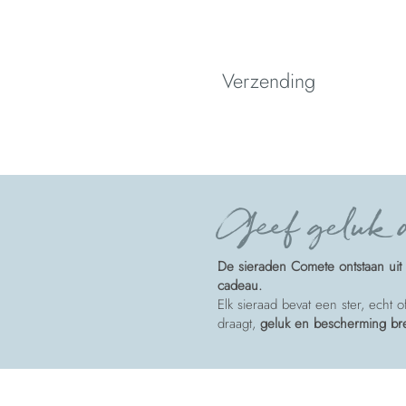
Verzending
Spedizione
Geef geluk a
De sieraden Comete ontstaan uit 
cadeau.
Elk sieraad bevat een ster, echt 
draagt,
geluk en bescherming b