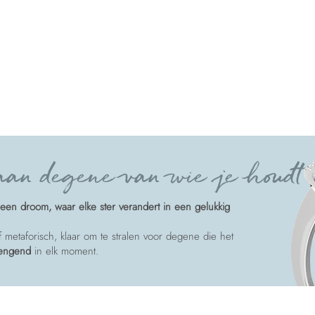
an degene van wie je houdt
een droom, waar elke ster verandert in een gelukkig
of metaforisch, klaar om te stralen voor degene die het
rengend
in elk moment.