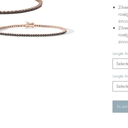
Zilv
rosé
zirc
Zilv
rosé
zirc
Lengte 
Select
Lengte 
Select
In wi