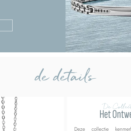
de details
De Collect
Het Ontw
Deze collectie kenme