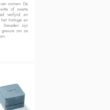
d van vormen. De
witte of zwarte
aad verfijnd en
t het horloge en
. Sieraden zijn
n gravure om ze
ken.