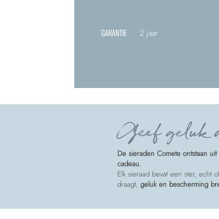
GARANTIE
2 jaar
Geef geluk a
De sieraden Comete ontstaan uit 
cadeau.
Elk sieraad bevat een ster, echt 
draagt,
geluk en bescherming b