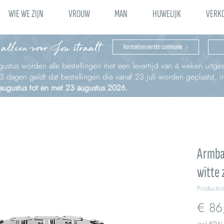
WIE WE ZIJN
VROUW
MAN
HUWELIJK
VERK
 alleen voor Jou straalt
Vormsel en eerste communie
ustus worden alle bestellingen met een levertijd van 4 weken uitges
à 3 dagen geldt dat bestellingen die vanaf 23 juli worden geplaatst,
 augustus tot en met 23 augustus 2026.
Armban
witte 
Productc
€ 86
incl.BTW