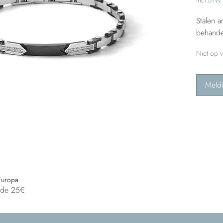
Stalen 
behandel
Niet op 
Meld
Europa
n de 25€