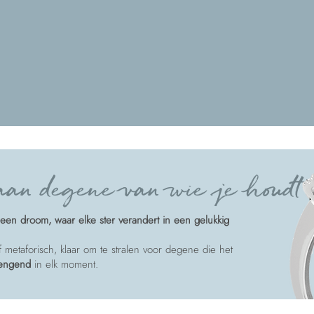
an degene van wie je houdt
een droom, waar elke ster verandert in een gelukkig
of metaforisch, klaar om te stralen voor degene die het
rengend
in elk moment.