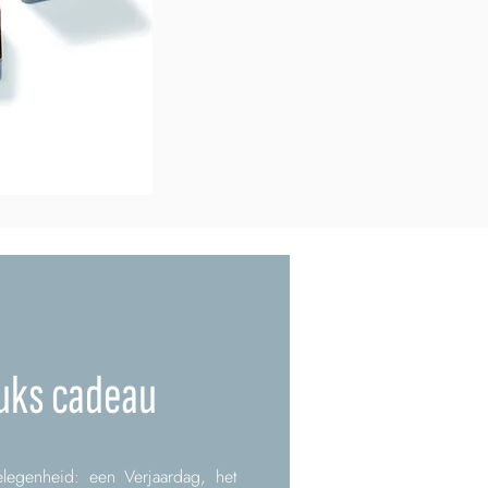
uks cadeau
legenheid: een Verjaardag, het