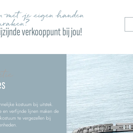
en met je eigen handen
nraken?
jzijnde verkooppunt bij jou!
ctie
es
nelijke kostuum bij uitstek.
 en verfijnde lijnen maken de
ostuum te vergezellen bij
genheden.