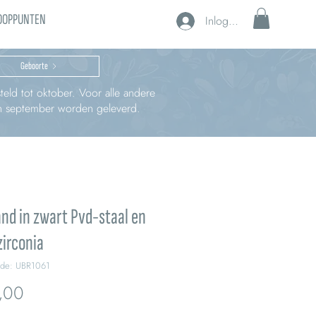
OOPPUNTEN
Inloggen
Geboorte
teld tot oktober. Voor alle andere
 in september worden geleverd.
d in zwart Pvd-staal en
zirconia
ode: UBR1061
Prijs
,00