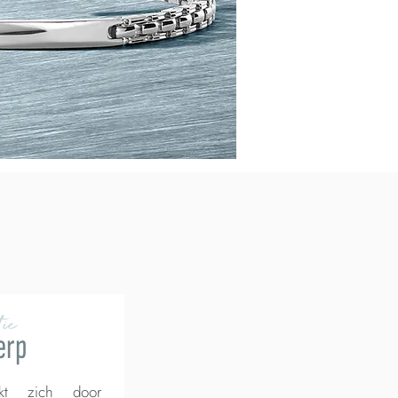
ie
erp
rkt zich door