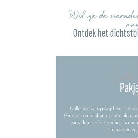
Wil je de sierad
aa
Ontdek het dichtstbi
Colle
Pakj
Collectie Suits gewijd aan het man
Girocolli en armbanden met elegante
sieraden perfect om het mannenk
speciale gele