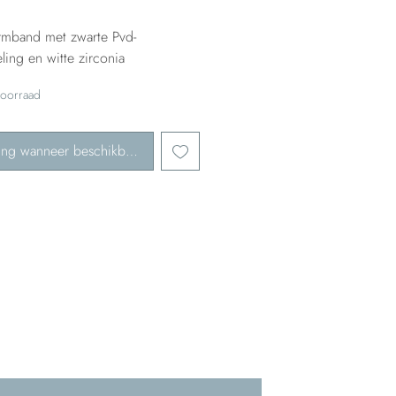
armband met zwarte Pvd-
ing en witte zirconia
voorraad
ing wanneer beschikbaar