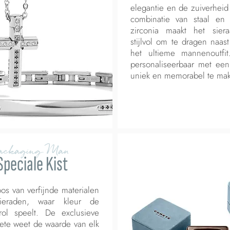
elegantie en de zuiverhei
combinatie van staal en 
zirconia maakt het sier
stijlvol om te dragen naas
het ultieme mannenoutfit
personaliseerbaar met ee
uniek en memorabel te ma
ackaging Man
Speciale Kist
os van verfijnde materialen
ieraden, waar kleur de
rol speelt. De exclusieve
ete weet de waarde van elk