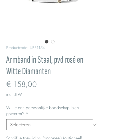
Productcode: UBR1154
Armband in Staal, pvd rosé en
Witte Diamanten
Prijs
€ 158,00
incl.BTW
Wil je een persoonlijke boodschap laten
graveren?
*
Schrijf je toewijding (optioneel) (optioneel)