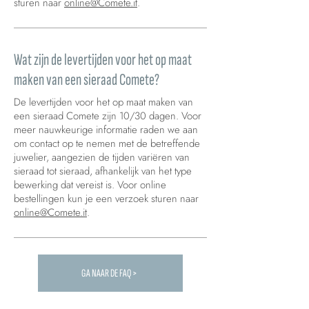
sturen naar
online@Comete.it
.
Wat zijn de levertijden voor het op maat
maken van een sieraad Comete?
De levertijden voor het op maat maken van
een sieraad Comete zijn 10/30 dagen. Voor
meer nauwkeurige informatie raden we aan
om contact op te nemen met de betreffende
juwelier, aangezien de tijden variëren van
sieraad tot sieraad, afhankelijk van het type
bewerking dat vereist is. Voor online
bestellingen kun je een verzoek sturen naar
online@Comete.it
.
GA NAAR DE FAQ >
Carica altre FAQ...