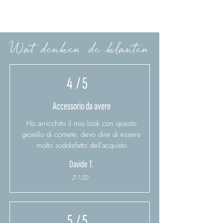
Wat denken de klanten
4
/ 5
Accessorio da avere
Ho arricchito il mio look con questo
gioiello di comete, devo dire di essere
molto soddisfatto dell'acquisto
Davide T.
2-1-22
5
/ 5