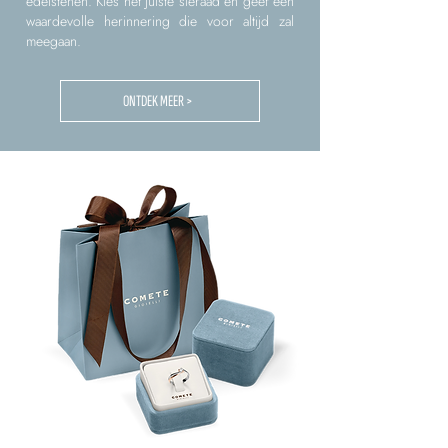
edelstenen. Kies het juiste sieraad en geef een
waardevolle herinnering die voor altijd zal
meegaan.
ONTDEK MEER >