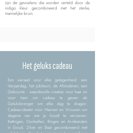
zijn de gevoelens die worden verteld door de
indigo kleur gecombineerd met het sterke,
mannelijke bruin.
Het geluks cadeau
Een sieraad voor elke gelegenheid: een
Verjaardag, het Jubileum, de Afstuderen, een
Geboorte... waardevolle creaties voor haar en
voor hem om cadeau te geven als
Geluksbrenger om elke dag te dragen.
Cadeau-ideeën voor Mannen en Vrouwen om
degene van wie je houdt te verrassen:
Kettingen, Oorbellen, Ringen en Armbanden
in Goud, Zilver en Staal gecombineerd met