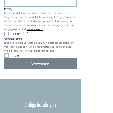
Privacy
Ik verklaar dat ik zestien jaar of ouder ben, en indien ik 
jonger ben dan zestien, dat ik toestemming heb gekregen van 
de persoon die het ouderlijk gezag uitoefent; daarom ga ik 
akkoord met de verwerking van mijn persoonsgegevens zoals 
aangegeven in het 
privacybeleid.
Ik stem in
*
Communicaties
Ik stem in met de verwerking van mijn persoonlijke gegevens. 
Voor het verzenden van de nieuwsbrief, de communicaties 
Via telefoon (sms, WhatsApp, spraakoproep)
Ik stem in
Verzenden
Veilige betalingen