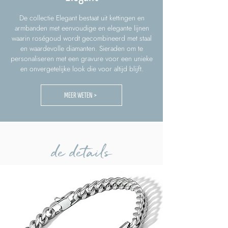
De collectie Elegant bestaat uit kettingen en
armbanden met eenvoudige en elegante lijnen
waarin roségoud wordt gecombineerd met staal
en waardevolle diamanten. Sieraden om te
personaliseren met een gravure voor een unieke
en onvergetelijke look die voor altijd blijft.
MEER WETEN >
de details