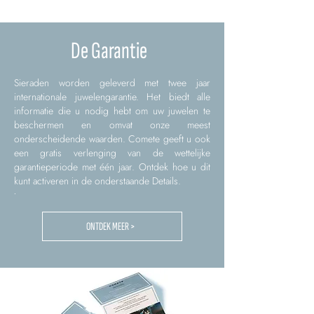
De Garantie
Sieraden worden geleverd met twee jaar
internationale juwelengarantie. Het biedt alle
informatie die u nodig hebt om uw juwelen te
beschermen en omvat onze meest
onderscheidende waarden. Comete geeft u ook
een gratis verlenging van de wettelijke
garantieperiode met één jaar. Ontdek hoe u dit
kunt activeren in de onderstaande Details.
.
ONTDEK MEER >