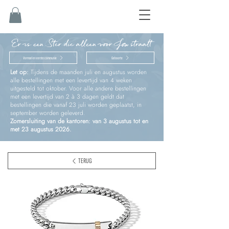
Er is een Ster die alleen voor Jou straalt
Vormsel en eerste communie
Geboorte
Let op:
Tijdens de maanden juli en augustus worden
alle bestellingen met een levertijd van 4 weken
uitgesteld tot oktober. Voor alle andere bestellingen
met een levertijd van 2 à 3 dagen geldt dat
bestellingen die vanaf 23 juli worden geplaatst, in
september worden geleverd.
Zomersluiting van de kantoren: van 3 augustus tot en
met 23 augustus 2026.
TERUG