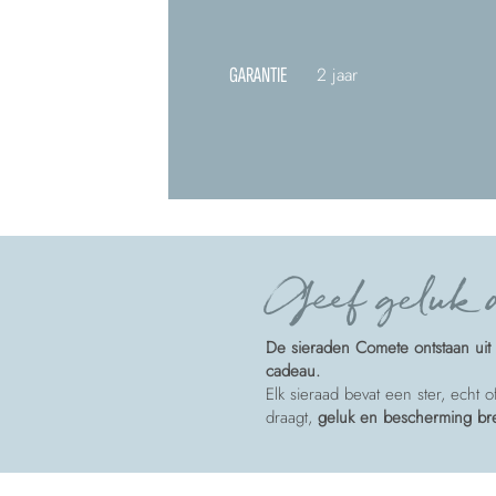
GARANTIE
2 jaar
Geef geluk a
De sieraden Comete ontstaan uit 
cadeau.
Elk sieraad bevat een ster, echt 
draagt,
geluk en bescherming b