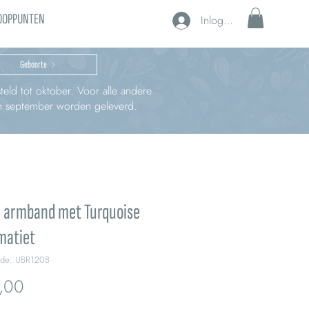
OOPPUNTEN
Inloggen
Geboorte
teld tot oktober. Voor alle andere
 in september worden geleverd.
n armband met Turquoise
matiet
ode: UBR1208
Prijs
,00