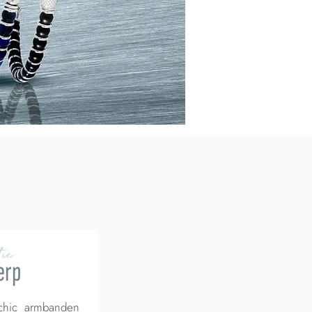
ie
erp
 chic armbanden