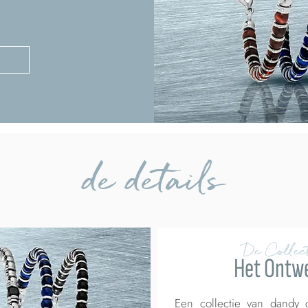
de details
De Collect
Het Ontw
Een collectie van dandy