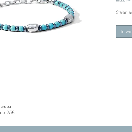
Stalen 
In wi
Europa
n de 25€