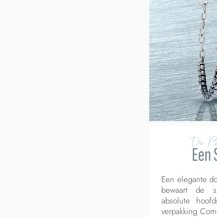
De P
Een 
Een elegante do
bewaart de s
absolute hoofd
verpakking Com