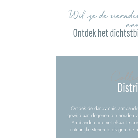
Wil je de sierad
aa
Ontdek het dichtstbi
Colle
Distr
Ontdek de dandy chic armbanden 
gewijd aan degenen die houden van
Armbanden om met elkaar te co
natuurlijke stenen te dragen die n