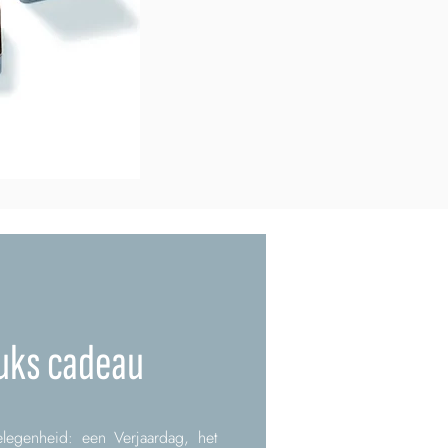
uks cadeau
legenheid: een Verjaardag, het