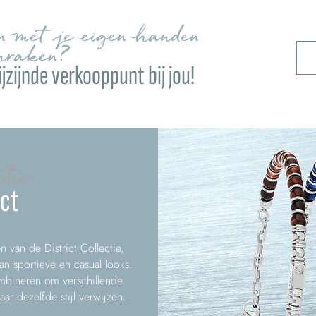
en met je eigen handen
nraken?
jzijnde verkooppunt bij jou!
ctie
ict
van de District Collectie,
 sportieve en casual looks.
mbineren om verschillende
aar dezelfde stijl verwijzen.