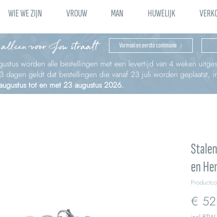
WIE WE ZIJN
VROUW
MAN
HUWELIJK
VERK
 alleen voor Jou straalt
Vormsel en eerste communie
ustus worden alle bestellingen met een levertijd van 4 weken uitges
à 3 dagen geldt dat bestellingen die vanaf 23 juli worden geplaatst,
 augustus tot en met 23 augustus 2026.
Stale
en He
Productc
€ 52
incl.BTW