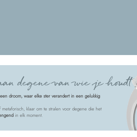
an degene van wie je houdt
een droom, waar elke ster verandert in een gelukkig
of metaforisch, klaar om te stralen voor degene die het
rengend
in elk moment.