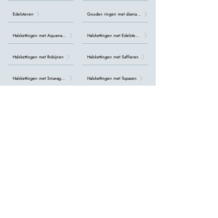
Edelstenen
Gouden ringen met diamanten
Halskettingen met Aquamarijn
Halskettingen met Edelstenen
Halskettingen met Robijnen
Halskettingen met Saffieren
Halskettingen met Smaragden
Halskettingen met Topazen
Halskettingen met diamanten
Kralenkettingen
Oorbellen met Aquamarijn
Oorbellen met Parel
Oorbellen met Robijnen
Oorbellen met Saffieren
Oorbellen met Smaragd
Oorbellen met Topazen
Oorbellen met diamanten
Oorbellen met edelstenen
Ringen met Aquamarijn
Ringen met Edelstenen