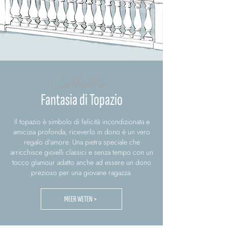
Collectie
Fantasia di Topazio
Il topazio è simbolo di felicità incondizionata e
amicizia profonda, riceverlo in dono è un vero
regalo d'amore. Una pietra speciale che
arricchisce gioielli classici e senza tempo con un
tocco glamour adatto anche ad essere un dono
prezioso per una giovane ragazza.
MEER WETEN >