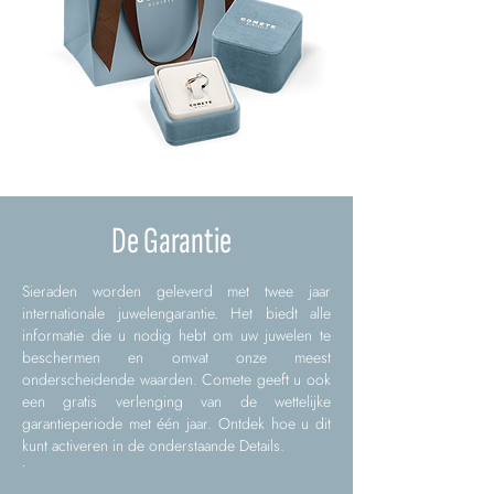
De Garantie
Sieraden worden geleverd met twee jaar
internationale juwelengarantie. Het biedt alle
informatie die u nodig hebt om uw juwelen te
beschermen en omvat onze meest
onderscheidende waarden. Comete geeft u ook
een gratis verlenging van de wettelijke
garantieperiode met één jaar. Ontdek hoe u dit
kunt activeren in de onderstaande Details.
.