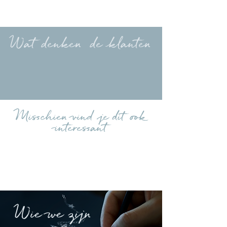
Wat denken de klanten
Meer beoordelingen uploaden
Misschien vind je dit ook
interessant
Wie we zijn