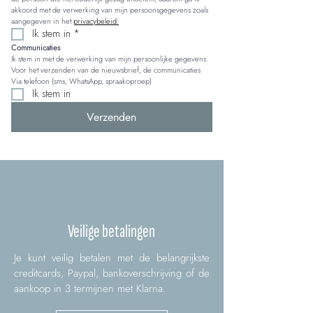
akkoord met de verwerking van mijn persoonsgegevens zoals 
aangegeven in het 
privacybeleid.
Ik stem in
*
Communicaties
Ik stem in met de verwerking van mijn persoonlijke gegevens. 
Voor het verzenden van de nieuwsbrief, de communicaties 
Via telefoon (sms, WhatsApp, spraakoproep)
Ik stem in
Verzenden
Veilige betalingen
Je kunt veilig betalen met de belangrijkste
creditcards, Paypal, bankoverschrijving of de
aankoop in 3 termijnen met Klarna.