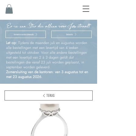
Er is een Ster die alleen voor Jou straalt
Vormsel en eerste communie
Geboorte
Let op:
Tijdens de maanden juli en augustus worden
alle bestellingen met een levertijd van 4 weken
uitgesteld tot oktober. Voor alle andere bestellingen
met een levertijd van 2 à 3 dagen geldt dat
bestellingen die vanaf 23 juli worden geplaatst, in
september worden geleverd.
Zomersluiting van de kantoren: van 3 augustus tot en
met 23 augustus 2026.
TERUG