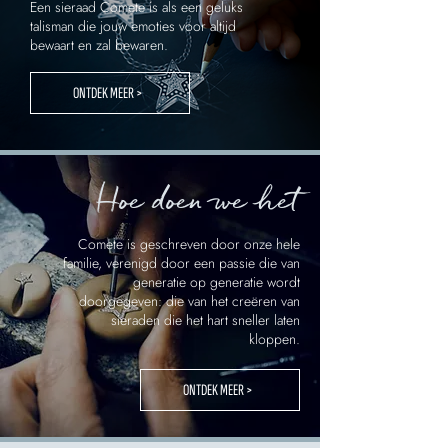
Een sieraad Comete is als een geluks
talisman die jouw emoties voor altijd
bewaart en zal bewaren.
ONTDEK MEER >
Hoe doen we het
Comete is geschreven door onze hele
familie, verenigd door een passie die van
generatie op generatie wordt
doorgegeven: die van het creëren van
sieraden die het hart sneller laten
kloppen.
ONTDEK MEER >