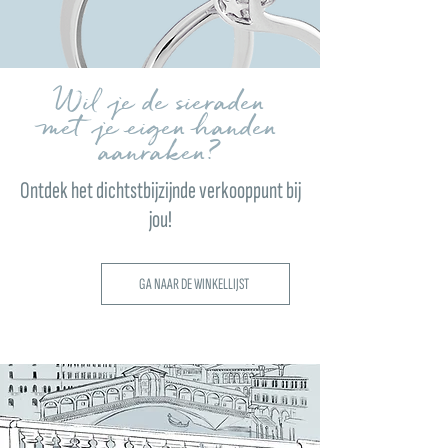
Wil je de sieraden
met je eigen handen
aanraken?
Ontdek het dichtstbijzijnde verkooppunt bij
jou!
GA NAAR DE WINKELLIJST