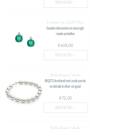
MEER WETEN >
Verhaal van Licht Kleur
Gouden diamanten en smaragd
ronde oorbellen
€428,00
MEER WETEN >
Zoetwaterparel draden
BRQ371 Armband met ovale parels
en details in zilver en goud
€72,00
MEER WETEN >
Zoetwaterparel draden