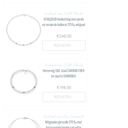
Verhaal van Licht Parels
KFWQ263B Halsketting met parels
en versierde bollen in 375‰ witgoud
€248,00
MEER WETEN >
Verhaal van Licht Parels
Herenring 316L staal CARBON FIBER
en zwarte DIAMONDS
€198,00
MEER WETEN >
Verhaal van Luce Diamanti
Witgouden girocollo 375‰ met
hartvormige hangers en witte