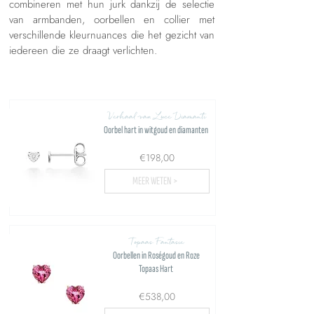
combineren met hun jurk dankzij de selectie
van armbanden, oorbellen en collier met
verschillende kleurnuances die het gezicht van
iedereen die ze draagt verlichten.
Verhaal van Luce Diamanti
Oorbel hart in witgoud en diamanten
€198,00
MEER WETEN >
Topaas Fantasie
Oorbellen in Roségoud en Roze
Topaas Hart
€538,00