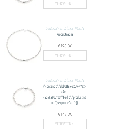
MEER WETEN >
Verhaal van Licht Parels
Productnaam
€198,00
MEER WETEN >
Verhaal van Licht Parels
{"contentId":"d0b01fa7-c236-47a2-
a7c1-
c2a56a6057a3","fieldId":"product.na
me","sequencePath":[]}
€148,00
MEER WETEN >