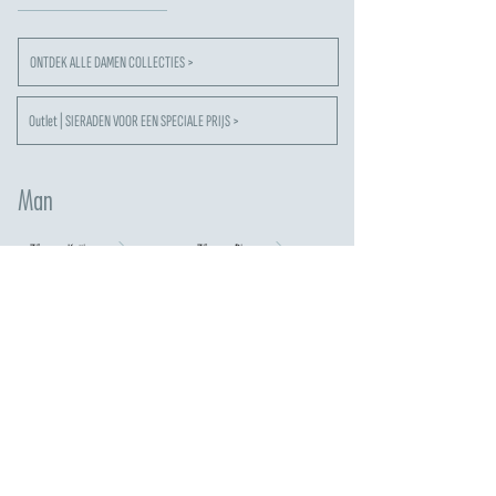
ONTDEK ALLE DAMEN COLLECTIES >
Outlet | SIERADEN VOOR EEN SPECIALE PRIJS >
Man
Zilveren Kettingen
Zilveren Ringen
Zilveren armbanden
Tweelingen
Sleutelhanger
Ketting in Staal
stalen armbanden
Armbanden Tennis
Ketting met Kruisen
ONTDEK ALLE HERENCOLLECTIES >