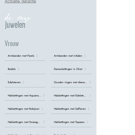
Activatie garantie
de onze
Juwelen
Vrouw
Armbanden met Parels
Armbanden met initialen
Bedels
Dameskettingen in Zilver
Edelstenen
Gouden ringen met diamanten
Halskettingen met Aquamarijn
Halskettingen met Edelstenen
Halskettingen met Robijnen
Halskettingen met Saffieren
Halskettingen met Smaragden
Halskettingen met Topazen