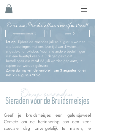
Er is een Ster die alleen voor Jou straalt
Vormsel en eerste communie
Geboorte
Let op:
Tijdens de maanden juli en augustus worden
alle bestellingen met een levertijd van 4 weken
uitgesteld tot oktober. Voor alle andere bestellingen
met een levertijd van 2 à 3 dagen geldt dat
bestellingen die vanaf 23 juli worden geplaatst, in
september worden geleverd.
Zomersluiting van de kantoren: van 3 augustus tot en
met 23 augustus 2026.
Onze sieraden
Sieraden voor de Bruidsmeisjes
Geef je bruidsmeisjes een geluksjuweel
Comete om de herinnering aan een zeer
speciale dag onvergetelijk te maken, te