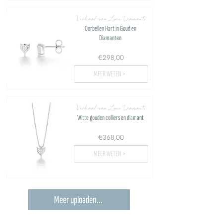
Verhaal van Luce Diamanti
Oorbellen Hart in Goud en
Diamanten
€298,00
MEER WETEN >
Verhaal van Luce Diamanti
Witte gouden colliers en diamant
€368,00
MEER WETEN >
Meer uploaden...