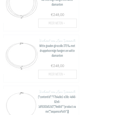
diamanten
€248,00
MEER WETEN >
Verhaal van Luce Diamanti
Witte gouden girocollo 375‰ met
druppelvormige hangers en witte
diamanten
€248,00
MEER WETEN >
Verhaal van Luce Diamanti
{"contentId":"f7b4a8e1-e38c-4d46-
82e6-
1df6303d52d3","fieldId":"product.na
me","sequencePath":[]}