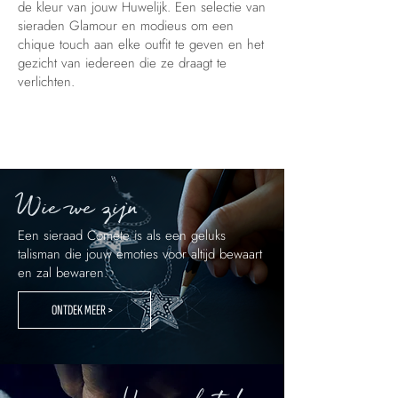
de kleur van jouw Huwelijk. Een selectie van
sieraden Glamour en modieus om een
chique touch aan elke outfit te geven en het
gezicht van iedereen die ze draagt te
verlichten.
Wie we zijn
Een sieraad Comete is als een geluks
talisman die jouw emoties voor altijd bewaart
en zal bewaren.
ONTDEK MEER >