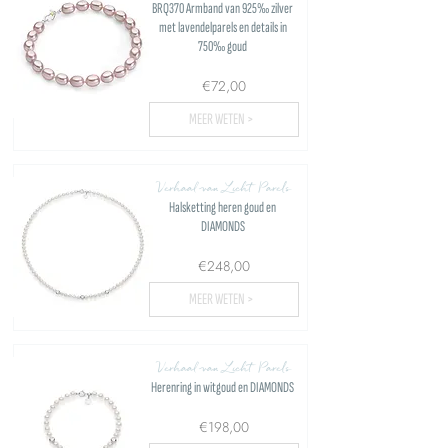
BRQ370 Armband van 925‰ zilver
met lavendelparels en details in
750‰ goud
€72,00
MEER WETEN >
Verhaal van Licht Parels
Halsketting heren goud en
DIAMONDS
€248,00
MEER WETEN >
Verhaal van Licht Parels
Herenring in witgoud en DIAMONDS
€198,00