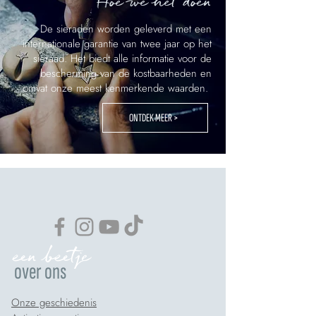
Hoe we het doen
De sieraden worden geleverd met een
internationale garantie van twee jaar op het
sieraad. Het biedt alle informatie voor de
bescherming van de kostbaarheden en
omvat onze meest kenmerkende waarden.
ONTDEK MEER >
een beetje
over ons
Onze geschiedenis