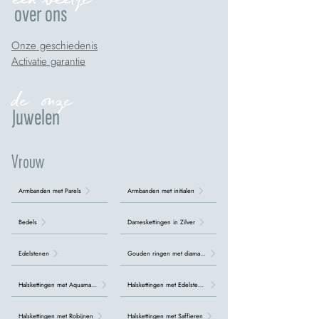
over ons
Onze geschiedenis
Activatie garantie
de onze
Juwelen
Vrouw
Armbanden met Parels
Armbanden met initialen
Bedels
Dameskettingen in Zilver
Edelstenen
Gouden ringen met diamanten
Halskettingen met Aquamarijn
Halskettingen met Edelstenen
Halskettingen met Robijnen
Halskettingen met Saffieren