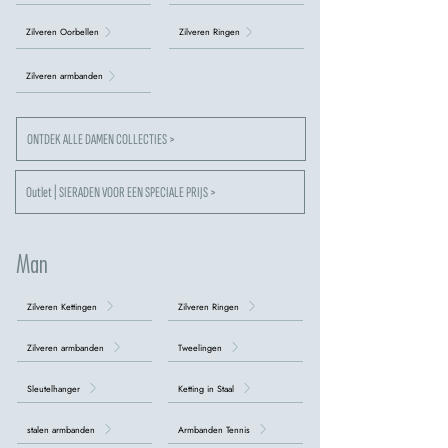
Zilveren Oorbellen
Zilveren Ringen
Zilveren armbanden
ONTDEK ALLE DAMEN COLLECTIES >
Outlet | SIERADEN VOOR EEN SPECIALE PRIJS >
Man
Zilveren Kettingen
Zilveren Ringen
Zilveren armbanden
Tweelingen
Sleutelhanger
Ketting in Staal
stalen armbanden
Armbanden Tennis