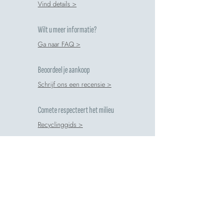
Vind details >
Wilt u meer informatie?
Ga naar FAQ >
Beoordeel je aankoop
Schrijf ons een recensie >
Comete respecteert het milieu
Recyclinggids >
Veilige Betalingen