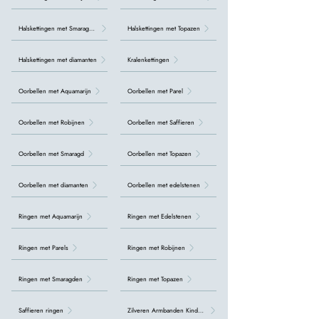
Halskettingen met Smaragden
Halskettingen met Topazen
Halskettingen met diamanten
Kralenkettingen
Oorbellen met Aquamarijn
Oorbellen met Parel
Oorbellen met Robijnen
Oorbellen met Saffieren
Oorbellen met Smaragd
Oorbellen met Topazen
Oorbellen met diamanten
Oorbellen met edelstenen
Ringen met Aquamarijn
Ringen met Edelstenen
Ringen met Parels
Ringen met Robijnen
Ringen met Smaragden
Ringen met Topazen
Saffieren ringen
Zilveren Armbanden Kinderen