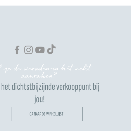
 je de sieraden in het echt
aanraken?
het dichtstbijzijnde verkooppunt bij
jou!
GA NAAR DE WINKELLIJST