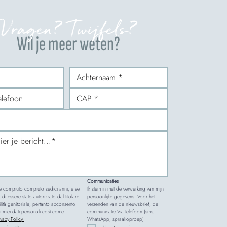
Vragen? Twijfels?
Wil je meer weten?
Communicaties
e compiuto compiuto sedici anni, e se 
Ik stem in met de verwerking van mijn 
 di essere stato autorizzato dal titolare 
persoonlijke gegevens. Voor het 
lità genitoriale, pertanto acconsento 
verzenden van de nieuwsbrief, de 
i miei dati personali così come 
communicatie Via telefoon (sms, 
ivacy Policy.
WhatsApp, spraakoproep)