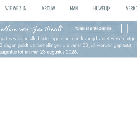
WIE WE ZIJN
VROUW
MAN
HUWELIJK
VERK
 alleen voor Jou straalt
Vormsel en eerste communie
ustus worden alle bestellingen met een levertijd van 4 weken uitges
à 3 dagen geldt dat bestellingen die vanaf 23 juli worden geplaatst,
 augustus tot en met 23 augustus 2026.