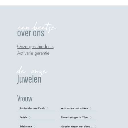
een beetje
over ons
Onze geschiedenis
Activatie garantie
de onze
Juwelen
Vrouw
Armbanden met Parels
Armbanden met initialen
Bedels
Dameskettingen in Zilver
Edelstenen
Gouden ringen met diamanten