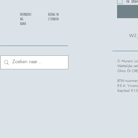
Ik st
OVERBOEKI
BETAAL IN
NG
3 TERMEN
BANK
Wil
© Muraro Lor
Wettelijke z
Olmo DI CREA
BTW-nummer
R.E.A. Vicen
Kapitaal €1.