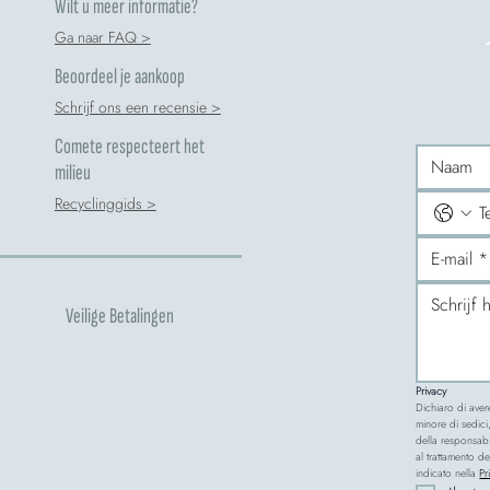
Wilt u meer informatie?
Ga naar FAQ >
Beoordeel je aankoop
Schrijf ons een recensie >
Comete respecteert het
milieu
Recyclinggids >
Veilige Betalingen
Privacy
Dichiaro di aver
minore di sedici,
della responsabi
al trattamento de
indicato nella 
Pr