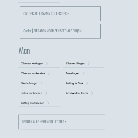
ONTDEK ALLE DAMEN COLLECTIES >
Outlet | SIERADEN VOOR EEN SPECIALE PRIJS >
Man
Zilveren Kettingen
Zilveren Ringen
Zilveren armbanden
Tweelingen
Sleutelhanger
Ketting in Staal
stalen armbanden
Armbanden Tennis
Ketting met Kruisen
ONTDEK ALLE HERENCOLLECTIES >