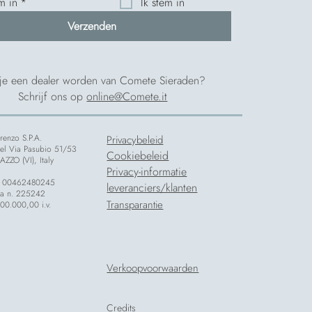
em in
*
Ik stem in
Verzenden
 je een dealer worden van Comete Sieraden?
Schrijf ons op
online@Comete.it
enzo S.P.A.
Privacybeleid
etel Via Pasubio 51/53
Cookiebeleid
ZZO (VI), Italy
Privacy-informatie
 00462480245
leveranciers/klanten
za n. 225242
Transparantie
000.000,00 i.v.
Verkoopvoorwaarden
Credits