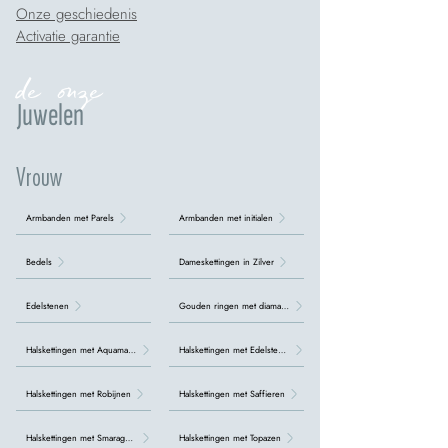
Onze geschiedenis
Activatie garantie
de onze
Juwelen
Vrouw
Armbanden met Parels
Armbanden met initialen
Bedels
Dameskettingen in Zilver
Edelstenen
Gouden ringen met diamanten
Halskettingen met Aquamarijn
Halskettingen met Edelstenen
Halskettingen met Robijnen
Halskettingen met Saffieren
Halskettingen met Smaragden
Halskettingen met Topazen