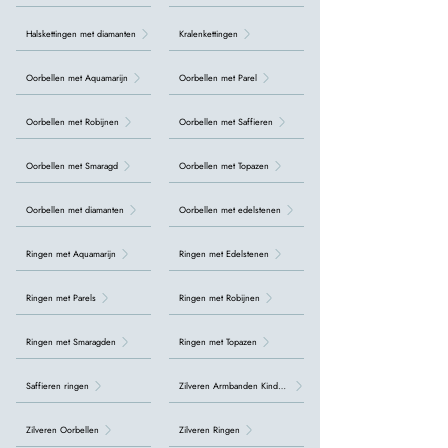
Halskettingen met diamanten
Kralenkettingen
Oorbellen met Aquamarijn
Oorbellen met Parel
Oorbellen met Robijnen
Oorbellen met Saffieren
Oorbellen met Smaragd
Oorbellen met Topazen
Oorbellen met diamanten
Oorbellen met edelstenen
Ringen met Aquamarijn
Ringen met Edelstenen
Ringen met Parels
Ringen met Robijnen
Ringen met Smaragden
Ringen met Topazen
Saffieren ringen
Zilveren Armbanden Kinderen
Zilveren Oorbellen
Zilveren Ringen