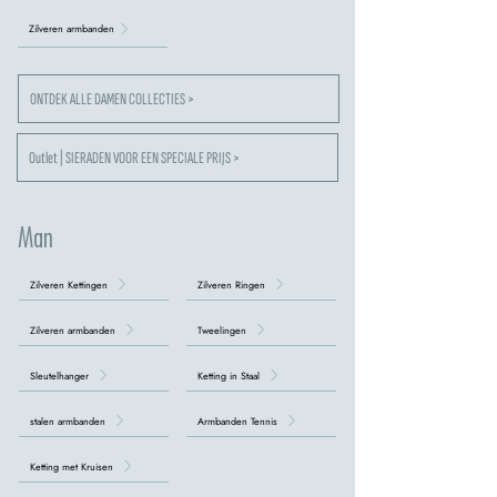
Zilveren armbanden
ONTDEK ALLE DAMEN COLLECTIES >
Outlet | SIERADEN VOOR EEN SPECIALE PRIJS >
Man
Zilveren Kettingen
Zilveren Ringen
Zilveren armbanden
Tweelingen
Sleutelhanger
Ketting in Staal
stalen armbanden
Armbanden Tennis
Ketting met Kruisen