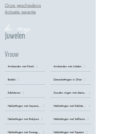
Onze geschiedenis
Activatie garantie
de onze
Juwelen
Vrouw
Armbanden met Parels
Armbanden met initialen
Bedels
Dameskettingen in Zilver
Edelstenen
Gouden ringen met diamanten
Halskettingen met Aquamarijn
Halskettingen met Edelstenen
Halskettingen met Robijnen
Halskettingen met Saffieren
Halskettingen met Smaragden
Halskettingen met Topazen