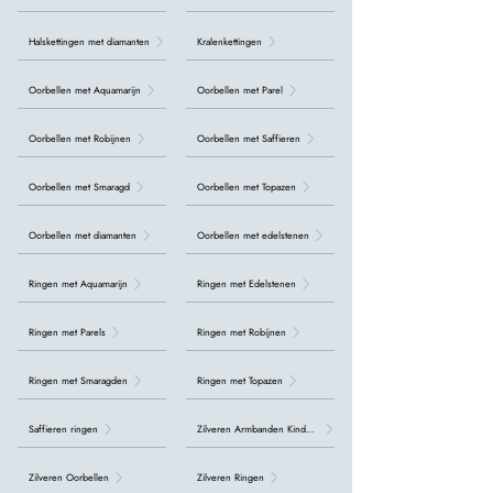
Halskettingen met diamanten
Kralenkettingen
Oorbellen met Aquamarijn
Oorbellen met Parel
Oorbellen met Robijnen
Oorbellen met Saffieren
Oorbellen met Smaragd
Oorbellen met Topazen
Oorbellen met diamanten
Oorbellen met edelstenen
Ringen met Aquamarijn
Ringen met Edelstenen
Ringen met Parels
Ringen met Robijnen
Ringen met Smaragden
Ringen met Topazen
Saffieren ringen
Zilveren Armbanden Kinderen
Zilveren Oorbellen
Zilveren Ringen