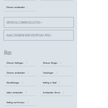
Zilveren armbanden
ONTDEK ALLE DAMEN COLLECTIES >
Outlet | SIERADEN VOOR EEN SPECIALE PRIJS >
Man
Zilveren Kettingen
Zilveren Ringen
Zilveren armbanden
Tweelingen
Sleutelhanger
Ketting in Staal
stalen armbanden
Armbanden Tennis
Ketting met Kruisen