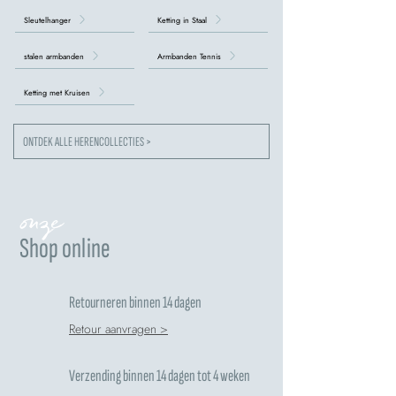
Sleutelhanger
Ketting in Staal
stalen armbanden
Armbanden Tennis
Ketting met Kruisen
ONTDEK ALLE HERENCOLLECTIES >
onze
Shop online
Retourneren binnen 14 dagen
Retour aanvragen >
Verzending binnen 14 dagen tot 4 weken