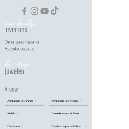
een beetje
over ons
Onze geschiedenis
Activatie garantie
de onze
Juwelen
Vrouw
Armbanden met Parels
Armbanden met initialen
Bedels
Dameskettingen in Zilver
Edelstenen
Gouden ringen met diamanten