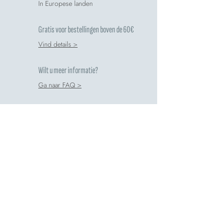
In Europese landen
Gratis voor bestellingen boven de 60€
Vind details >
Wilt u meer informatie?
Ga naar FAQ >
Beoordeel je aankoop
Schrijf ons een recensie >
Comete respecteert het milieu
Recyclinggids >
Veilige Betalingen