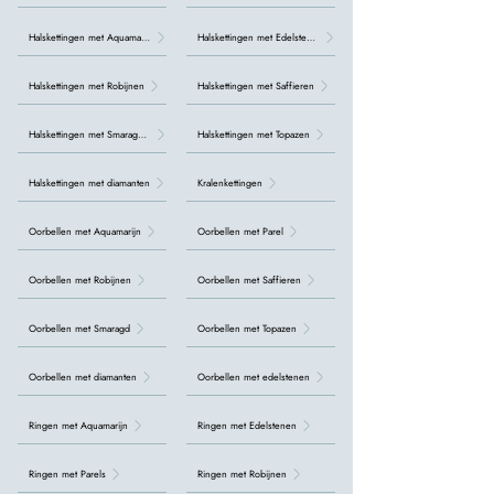
Halskettingen met Aquamarijn
Halskettingen met Edelstenen
Halskettingen met Robijnen
Halskettingen met Saffieren
Halskettingen met Smaragden
Halskettingen met Topazen
Halskettingen met diamanten
Kralenkettingen
Oorbellen met Aquamarijn
Oorbellen met Parel
Oorbellen met Robijnen
Oorbellen met Saffieren
Oorbellen met Smaragd
Oorbellen met Topazen
Oorbellen met diamanten
Oorbellen met edelstenen
Ringen met Aquamarijn
Ringen met Edelstenen
Ringen met Parels
Ringen met Robijnen