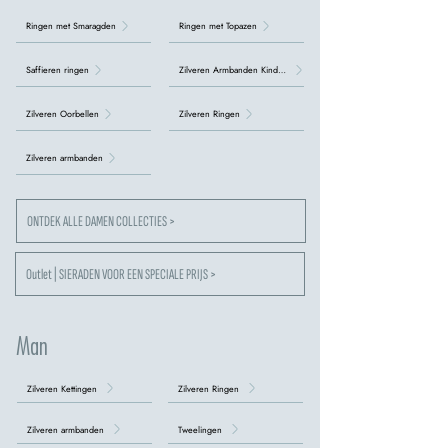
Ringen met Smaragden
Ringen met Topazen
Saffieren ringen
Zilveren Armbanden Kinderen
Zilveren Oorbellen
Zilveren Ringen
Zilveren armbanden
ONTDEK ALLE DAMEN COLLECTIES >
Outlet | SIERADEN VOOR EEN SPECIALE PRIJS >
Man
Zilveren Kettingen
Zilveren Ringen
Zilveren armbanden
Tweelingen