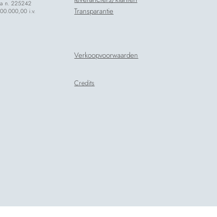
za n. 225242
Transparantie
000.000,00 i.v.
Verkoopvoorwaarden
Credits