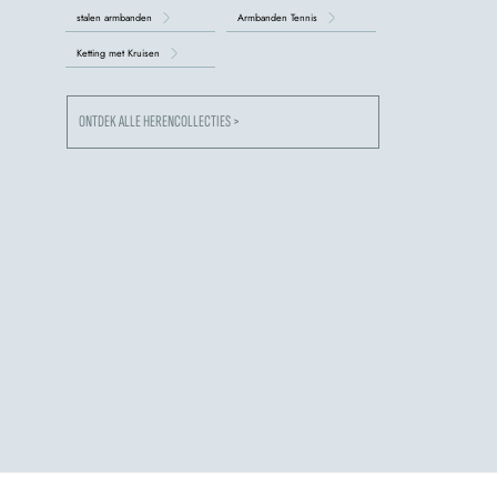
stalen armbanden
Armbanden Tennis
Ketting met Kruisen
ONTDEK ALLE HERENCOLLECTIES >