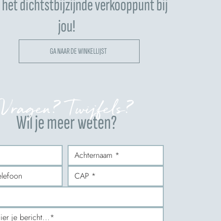
het dichtstbijzijnde verkooppunt bij
jou!
GA NAAR DE WINKELLIJST
Vragen? Twijfels?
Wil je meer weten?