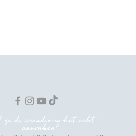
 je de sieraden in het echt
aanraken?