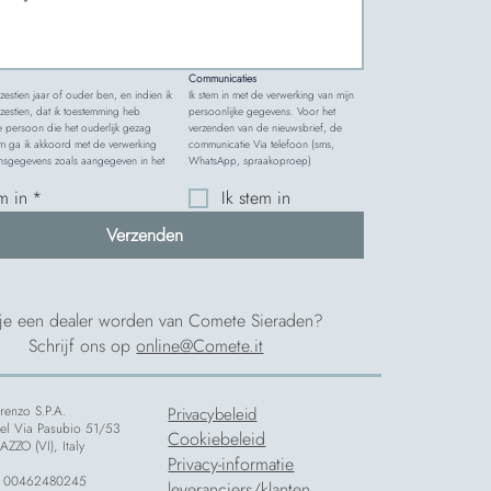
Communicaties
k zestien jaar of ouder ben, en indien ik 
Ik stem in met de verwerking van mijn 
estien, dat ik toestemming heb 
persoonlijke gegevens. Voor het 
 persoon die het ouderlijk gezag 
verzenden van de nieuwsbrief, de 
m ga ik akkoord met de verwerking 
communicatie Via telefoon (sms, 
van mijn persoonsgegevens zoals aangegeven in het 
WhatsApp, spraakoproep)
em in
*
Ik stem in
Verzenden
 je een dealer worden van Comete Sieraden?
Schrijf ons op
online@Comete.it
enzo S.P.A.
Privacybeleid
etel Via Pasubio 51/53
Cookiebeleid
ZZO (VI), Italy
Privacy-informatie
 00462480245
leveranciers/klanten