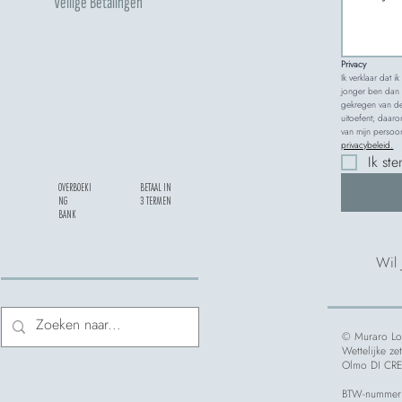
Veilige Betalingen
Privacy
Ik verklaar dat i
jonger ben dan z
gekregen van de
uitoefent; daaro
privacybeleid.
Ik st
OVERBOEKI
BETAAL IN
NG
3 TERMEN
BANK
Wil
© Muraro Lor
Wettelijke z
Olmo DI CREA
BTW-nummer