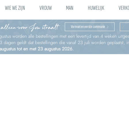
WIE WE ZIJN
VROUW
MAN
HUWELIJK
VERK
 alleen voor Jou straalt
Vormsel en eerste communie
ustus worden alle bestellingen met een levertijd van 4 weken uitges
à 3 dagen geldt dat bestellingen die vanaf 23 juli worden geplaatst,
 augustus tot en met 23 augustus 2026.