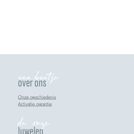
een beetje
over ons
Onze geschiedenis
Activatie garantie
de onze
Juwelen