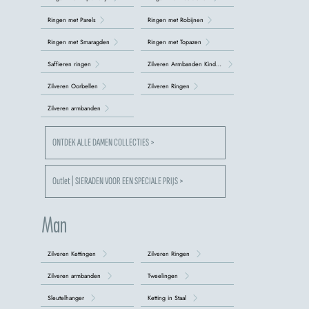
Ringen met Parels
Ringen met Robijnen
Ringen met Smaragden
Ringen met Topazen
Saffieren ringen
Zilveren Armbanden Kinderen
Zilveren Oorbellen
Zilveren Ringen
Zilveren armbanden
ONTDEK ALLE DAMEN COLLECTIES >
Outlet | SIERADEN VOOR EEN SPECIALE PRIJS >
Man
Zilveren Kettingen
Zilveren Ringen
Zilveren armbanden
Tweelingen
Sleutelhanger
Ketting in Staal