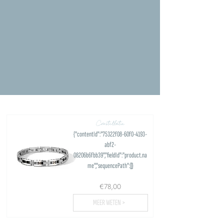
Constellatie
{"contentId":"75322f08-60f0-4193-
abf2-
08206b6fbb39","fieldId":"product.na
me","sequencePath":[]}
€78,00
MEER WETEN >