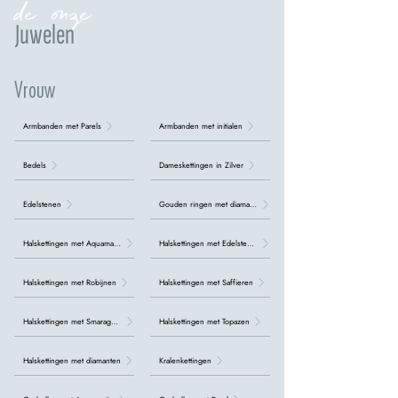
de onze
Juwelen
Vrouw
Armbanden met Parels
Armbanden met initialen
Bedels
Dameskettingen in Zilver
Edelstenen
Gouden ringen met diamanten
Halskettingen met Aquamarijn
Halskettingen met Edelstenen
Halskettingen met Robijnen
Halskettingen met Saffieren
Halskettingen met Smaragden
Halskettingen met Topazen
Halskettingen met diamanten
Kralenkettingen