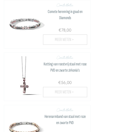
Constellatie
Comete herenring in goud en
Diamonds
€78,00
MEER WETEN >
Constellatie
Ketting van roestvrij staal met rose
PVD en zwarte zirkonia's
€56,00
MEER WETEN >
Constellatie
Herenarmband van staal met roze
en zwarte PVD