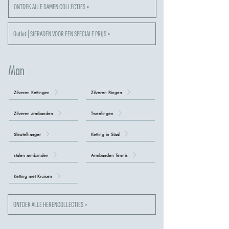
ONTDEK ALLE DAMEN COLLECTIES >
Outlet | SIERADEN VOOR EEN SPECIALE PRIJS >
Man
Zilveren Kettingen
Zilveren Ringen
Zilveren armbanden
Tweelingen
Sleutelhanger
Ketting in Staal
stalen armbanden
Armbanden Tennis
Ketting met Kruisen
ONTDEK ALLE HERENCOLLECTIES >