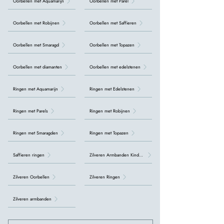
Oorbellen met Aquamarijn
Oorbellen met Parel
Oorbellen met Robijnen
Oorbellen met Saffieren
Oorbellen met Smaragd
Oorbellen met Topazen
Oorbellen met diamanten
Oorbellen met edelstenen
Ringen met Aquamarijn
Ringen met Edelstenen
Ringen met Parels
Ringen met Robijnen
Ringen met Smaragden
Ringen met Topazen
Saffieren ringen
Zilveren Armbanden Kinderen
Zilveren Oorbellen
Zilveren Ringen
Zilveren armbanden