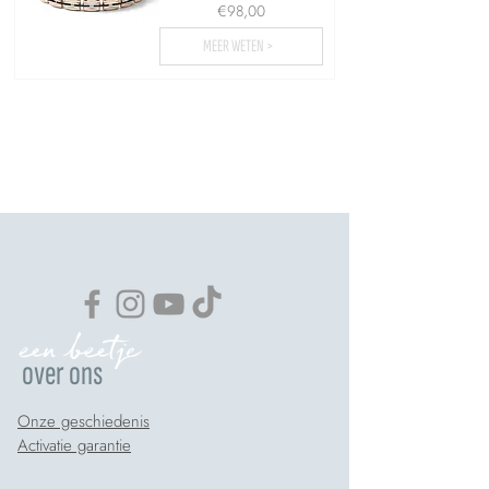
€98,00
MEER WETEN >
Meer uploaden...
een beetje
over ons
Onze geschiedenis
Activatie garantie