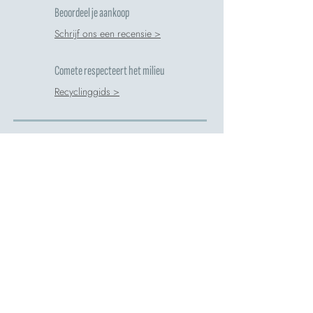
Beoordeel je aankoop
Schrijf ons een recensie >
Comete respecteert het milieu
Recyclinggids >
Veilige Betalingen
OVERBOEKI
BETAAL
NG
IN
BANK
3