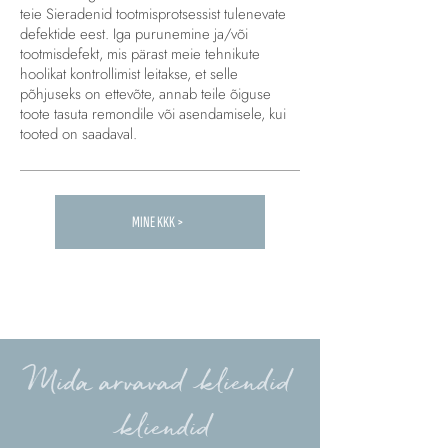
teie Sieradenid tootmisprotsessist tulenevate
defektide eest. Iga purunemine ja/või
tootmisdefekt, mis pärast meie tehnikute
hoolikat kontrollimist leitakse, et selle
põhjuseks on ettevõte, annab teile õiguse
toote tasuta remondile või asendamisele, kui
tooted on saadaval.
MINE KKK >
Carica altre FAQ...
Mida arvavad kliendid
kliendid