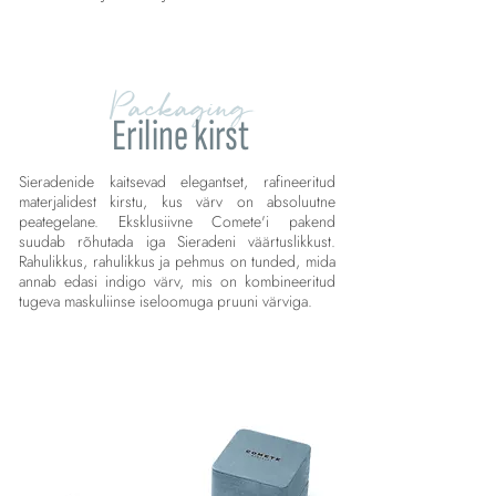
Packaging
Eriline kirst
Sieradenide kaitsevad elegantset, rafineeritud
materjalidest kirstu, kus värv on absoluutne
peategelane. Eksklusiivne Comete'i pakend
suudab rõhutada iga Sieradeni väärtuslikkust.
Rahulikkus, rahulikkus ja pehmus on tunded, mida
annab edasi indigo värv, mis on kombineeritud
tugeva maskuliinse iseloomuga pruuni värviga.