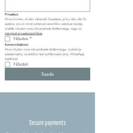
Privaatsus
Mina kinnitan, et olen vähemalt 16-aastane, ja kui olen alla 16-
aastane, siis on mind volitanud vanemliku vastutuse kandja, 
mistõttu nõustun oma isikuandmete töötlemisega, nagu on 
märgitud privaatsuspoliitikas
.
Nõustun
*
Kommunikatsioon
Mina nõustun oma isikuandmete töötlemisega. Uudiskirja 
edastamiseks, via telefoni teel suhtlemiseks (sms, WhatsApp, 
häälkõne)
Nõustun
Saada
Secure payments