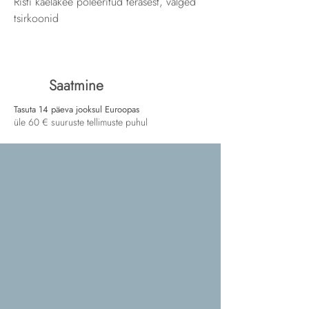
Risti kaelakee poleeritud terasest, valged
tsirkoonid
Saatmine
Tasuta 14 päeva jooksul Euroopas
üle 60 € suuruste tellimuste puhul