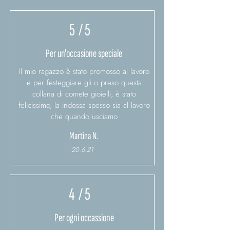
5
/ 5
Per un'occasione speciale
Il mio ragazzo è stato promosso al lavoro
e per festeggiare gli o preso questa
collana di comete gioielli, è stato
felicissimo, la indossa spesso sia al lavoro
che quando usciamo
Martina N.
20.6.21
4
/ 5
Per ogni occassione