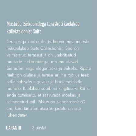
Mustade tsirkoonidega terasketi kaelakee
kollektsioonist Suits
Terasest ja kuubikulist tsirkooniumiga meeste
ristikaelakee Suits Collectionist. See on
valmistatud terasest ja on ümbritsetud
mustade tsirkoonidega, mis muudavad
Sieradeni väga elegantseks ja stiilseks. Ripatsi
maht on oluline ja terase eriline töötlus teeb
selle sobivaks tugevale ja kindlameelsele
mehele. Kaelakee sobib nii kingituseks kui ka
enda ostmiseks, et saavutada moekas ja
rafineeritud stiil. Pikkus on standardselt 50
cm, kuid tänu kinnitusrõngastele on see
lühendatav.
2 aastat
GARANTII