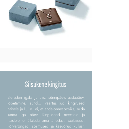
Siisukene kingitus
Sieraden igaks juhuks: sünnipäev, aastapäev,
lõpetamine, sünd... väärtuslikud kingitused
naisele ja Lui e Lei, et anda õnnesooviks, mida
kanda iga päev. Kingiideed meestele ja
naistele, et üllatada oma lähedasi: kaelakeed,
kõrvarõngad, sõrmused ja käevõrud kullast,