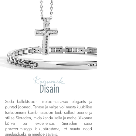
Kogumik
Disain
Seda kollektsiooni iseloomustavad elegants ja
puhtad jooned. Terase ja valge või musta kuubilise
tsirkooniumi kombinatsioon teeb sellest peene ja
stiilse Sieraden, mida kanda kella ja mehe ülikonna
kõrval par excellence. Sieraden saab
graveerimisega isikupärastada, et muuta need
ainulaadseks ja meeldejäävaks.