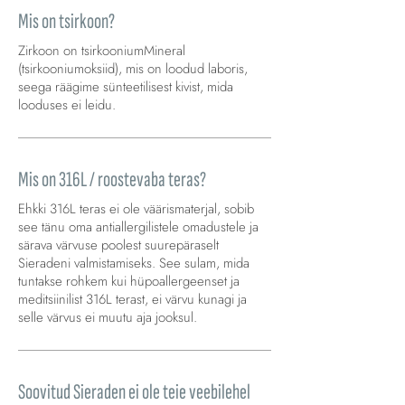
Mis on tsirkoon?
Zirkoon on tsirkooniumMineral
(tsirkooniumoksiid), mis on loodud laboris,
seega räägime sünteetilisest kivist, mida
looduses ei leidu.
Mis on 316L / roostevaba teras?
Ehkki 316L teras ei ole väärismaterjal, sobib
see tänu oma antiallergilistele omadustele ja
särava värvuse poolest suurepäraselt
Sieradeni valmistamiseks. See sulam, mida
tuntakse rohkem kui hüpoallergeenset ja
meditsiinilist 316L terast, ei värvu kunagi ja
selle värvus ei muutu aja jooksul.
Soovitud Sieraden ei ole teie veebilehel