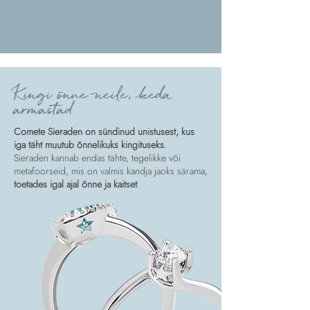
Kingi õnne neile, keda
armastad
Comete Sieraden on sündinud unistusest, kus
iga täht muutub õnnelikuks kingituseks.
Sieraden kannab endas tähte, tegelikke või
metafoorseid, mis on valmis kandja jaoks särama,
toetades igal ajal õnne ja kaitset
.