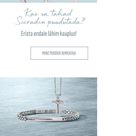
Kas sa tahad
Sieraden puudutada?
Erista endale lähim kauplus!
MINE POODIDE NIMEKIRJA