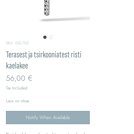
SKU: UGL702
Terasest ja tsirkooniatest risti
kaelakee
Price
56,00 €
Tax Included
Laos on otsas
Notify When Available