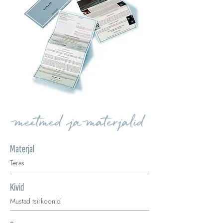
meetmed ja materjalid
Materjal
Teras
Kivid
Mustad tsirkoonid