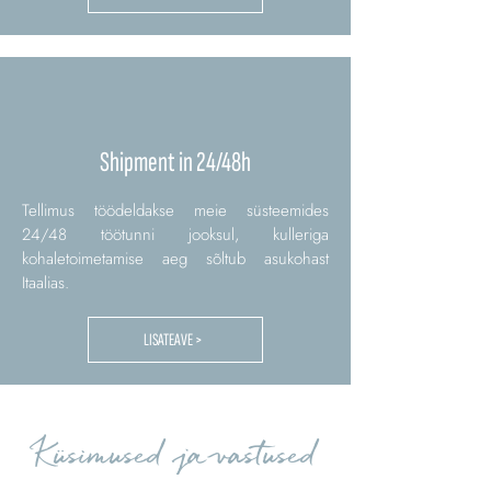
Shipment in 24/48h
Tellimus töödeldakse meie süsteemides
24/48 töötunni jooksul, kulleriga
kohaletoimetamise aeg sõltub asukohast
Itaalias.
LISATEAVE >
Küsimused ja vastused