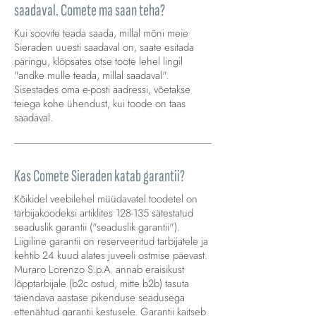
saadaval. Comete ma saan teha?
Kui soovite teada saada, millal mõni meie
Sieraden uuesti saadaval on, saate esitada
päringu, klõpsates otse toote lehel lingil
"andke mulle teada, millal saadaval".
Sisestades oma e-posti aadressi, võetakse
teiega kohe ühendust, kui toode on taas
saadaval.
Kas Comete Sieraden katab garantii?
Kõikidel veebilehel müüdavatel toodetel on
tarbijakoodeksi artiklites 128-135 sätestatud
seaduslik garantii ("seaduslik garantii").
Liigiline garantii on reserveeritud tarbijatele ja
kehtib 24 kuud alates juveeli ostmise päevast.
Muraro Lorenzo S.p.A. annab eraisikust
lõpptarbijale (b2c ostud, mitte b2b) tasuta
täiendava aastase pikenduse seadusega
ettenähtud garantii kestusele. Garantii kaitseb