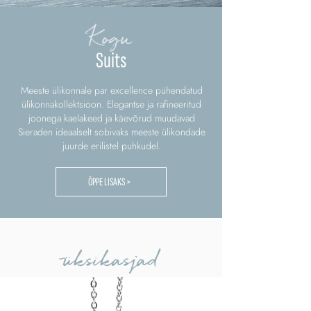
Kogu
Suits
Meeste ülikonnale par excellence pühendatud
ülikonnakollektsioon. Elegantse ja rafineeritud
joonega kaelakeed ja käevõrud muudavad
Sieraden ideaalselt sobivaks meeste ülikondade
juurde erilistel puhkudel.
ÕPPE LISAKS >
üksikasjad