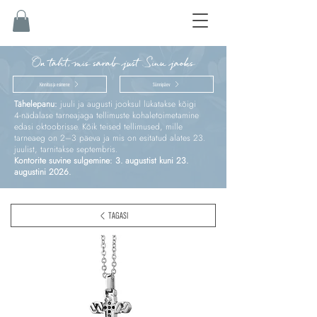
On täht, mis särab just Sinu jaoks
Kinnitus ja esimene
Sünnipäev
Tähelepanu:
juuli ja augusti jooksul lükatakse kõigi
4‑nädalase tarneajaga tellimuste kohaletoimetamine
edasi oktoobrisse. Kõik teised tellimused, mille
tarneaeg on 2–3 päeva ja mis on esitatud alates 23.
juulist, tarnitakse septembris.
Kontorite suvine sulgemine: 3. augustist kuni 23.
augustini 2026.
TAGASI