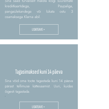
Sina saad turvaliselt maksta kõigi suuremate
krediitkaartidega, Paypaliga,
pangaülekandega või lükata ostu 3
osamaksega Klarna abil.
LISATEAVE >
Tagasimaksed kuni 14 päeva
Sina võid oma toote tagastada kuni 14 päeva
pärast tellimuse kättesaamist. Uuri, kuidas
õigesti tagastada.
.
LISATEAVE >