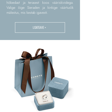
hõbedast ja terasest koos vääriskividega.
Valige õige Sieraden ja kinkige väärtuslik
mälestus, mis kestab igavesti.
LISATEAVE >