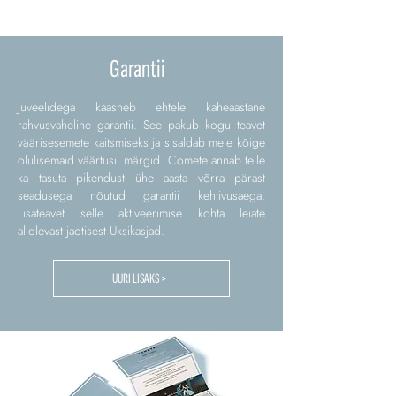
Garantii
Juveelidega kaasneb ehtele kaheaastane
rahvusvaheline garantii. See pakub kogu teavet
väärisesemete kaitsmiseks ja sisaldab meie kõige
olulisemaid väärtusi. märgid. Comete annab teile
ka tasuta pikendust ühe aasta võrra pärast
seadusega nõutud garantii kehtivusaega.
Lisateavet selle aktiveerimise kohta leiate
allolevast jaotisest Üksikasjad.
UURI LISAKS >