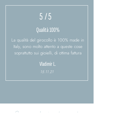
5
/ 5
Qualità 100%
La qualità del girocollo è 100% made in
Italy, sono molto attento a queste cose
soprattutto sui gioielli, di ottima fattura
Vladimir L.
15.11.21
Laadige üles rohkem kommentaare
Sinu võib ka huvitada