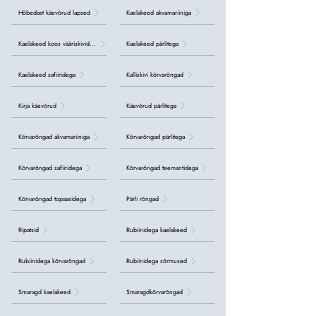
Hõbedast käevõrud lapsed
Kaelakeed akvamariiniga
Kaelakeed koos vääriskividega
Kaelakeed pärlitega
Kaelakeed safiiridega
Kalliskivi kõrvarõngad
Kirja käevõrud
Käevõrud pärlitega
Kõrvarõngad akvamariiniga
Kõrvarõngad pärlitega
Kõrvarõngad safiiridega
Kõrvarõngad teemantidega
Kõrvarõngad topaasidega
Pärli rõngad
Ripatsid
Rubiinidega kaelakeed
Rubiinidega kõrvarõngad
Rubiinidega sõrmused
Smaragd kaelakeed
Smaragdkõrvarõngad