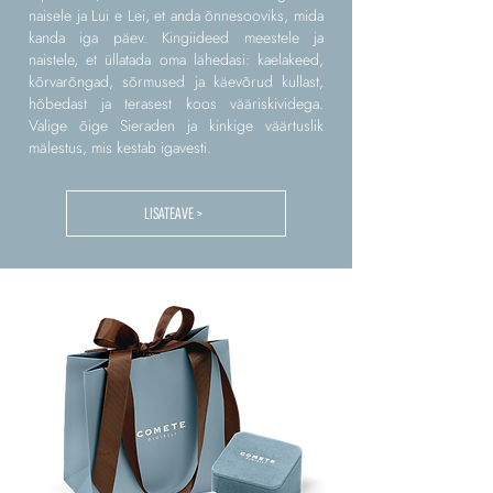
naisele ja Lui e Lei, et anda õnnesooviks, mida
kanda iga päev. Kingiideed meestele ja
naistele, et üllatada oma lähedasi: kaelakeed,
kõrvarõngad, sõrmused ja käevõrud kullast,
hõbedast ja terasest koos vääriskividega.
Valige õige Sieraden ja kinkige väärtuslik
mälestus, mis kestab igavesti.
LISATEAVE >