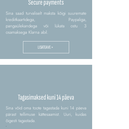
Secure payments
Sina saad turvaliselt maksta kõigi suuremate
krediitkaartidega, Paypaliga,
pangaülekandega või lükata ostu 3
osamaksega Klarna abil.
LISATEAVE >
Tagasimaksed kuni 14 päeva
Sina võid oma toote tagastada kuni 14 päeva
pärast tellimuse kättesaamist. Uuri, kuidas
õigesti tagastada.
.