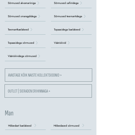
Sõrmused akvamariiniga
Sõrmused safiiridega
Sõrmused smaragdidega
Sõrmused teemantidega
Teemantkaelakeed
Topaasidega kaelakeed
Topaasidega sõrmused
Vääriskivid
Vääriskividega sõrmused
AVASTAGE KÕIK NAISTE KOLLEKTSIOONID >
OUTLET | SIERADEN ERIHINNAGA >
Man
Hõbedast kaelakeed
Hõbedased sõrmused