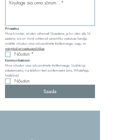
Privaatsus
Mina kinnitan, et olen vähemalt 16-aastane, ja kui olen alla 16-
aastane, siis on mind volitanud vanemliku vastutuse kandja, 
mistõttu nõustun oma isikuandmete töötlemisega, nagu on 
märgitud privaatsuspoliitikas
.
Nõustun
*
Kommunikatsioon
Mina nõustun oma isikuandmete töötlemisega. Uudiskirja 
edastamiseks, via telefoni teel suhtlemiseks (sms, WhatsApp, 
häälkõne)
Nõustun
Saada