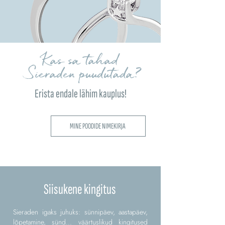
Kas sa tahad
Sieraden puudutada?
Erista endale lähim kauplus!
MINE POODIDE NIMEKIRJA
Siisukene kingitus
Sieraden igaks juhuks: sünnipäev, aastapäev,
lõpetamine, sünd... väärtuslikud kingitused