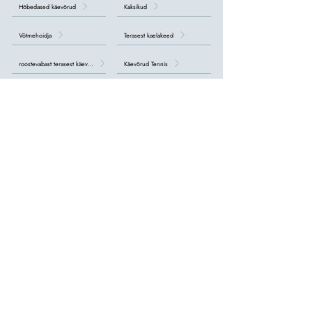
Hõbedased käevõrud
Kaksikud
Võtmehoidja
Terasest kaelakeed
roostevabast terasest käevõrud
Käevõrud Tennis
Ristidega kaelakeed
AVASTAGE KÕIK MEESTE KOLLEKTSIOONID >
meie
ostke veebis
Tagastab 14 päeva jooksul
Taotle tagastamist >