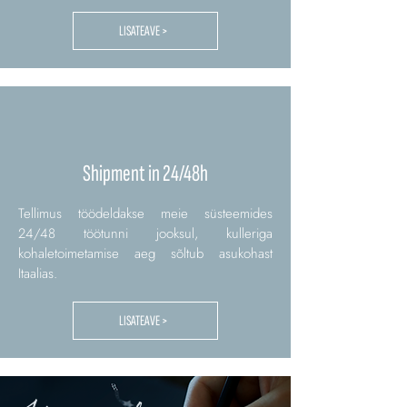
LISATEAVE >
Shipment in 24/48h
Tellimus töödeldakse meie süsteemides
24/48 töötunni jooksul, kulleriga
kohaletoimetamise aeg sõltub asukohast
Itaalias.
LISATEAVE >