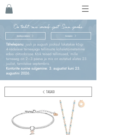
On täht, mis särab just Sinu jaoks
Kinnitus ja esimene
Sünnipäev
Tähelepanu:
juuli ja augusti jooksul lükatakse kõigi
4‑nädalase tarneajaga tellimuste kohaletoimetamine
edasi oktoobrisse. Kõik teised tellimused, mille
tarneaeg on 2–3 päeva ja mis on esitatud alates 23.
juulist, tarnitakse septembris.
Kontorite suvine sulgemine: 3. augustist kuni 23.
augustini 2026.
TAGASI