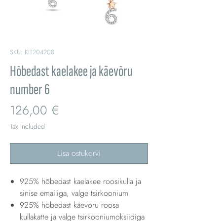
SKU: KIT204208
Hõbedast kaelakee ja käevõru
number 6
Price
126,00 €
Tax Included
Lisa ostukorvi
925% hõbedast kaelakee roosikulla ja
sinise emailiga, valge tsirkoonium
925% hõbedast käevõru roosa
kullakatte ja valge tsirkooniumoksiidiga