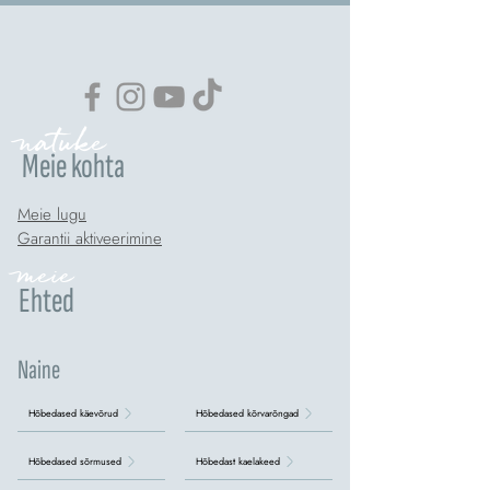
natuke
Meie kohta
Meie lugu
Garantii aktiveerimine
meie
Ehted
Naine
Hõbedased käevõrud
Hõbedased kõrvarõngad
Hõbedased sõrmused
Hõbedast kaelakeed