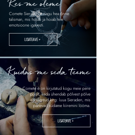
Kes me oleme
Comete Sieraden è nagu hea õnne
talisman, mis hoiab ja hoiab teie
emotsioone igavesti.
LISATEAVE >
Kuidas me seda teeme
.
Comete è on kirjutatud kogu meie pere
poolt, keda ühendab põlvest põlve
edasiantud kirg: luua Sieraden, mis
panevad südame kiiremini lööma.
LISATEAVE >