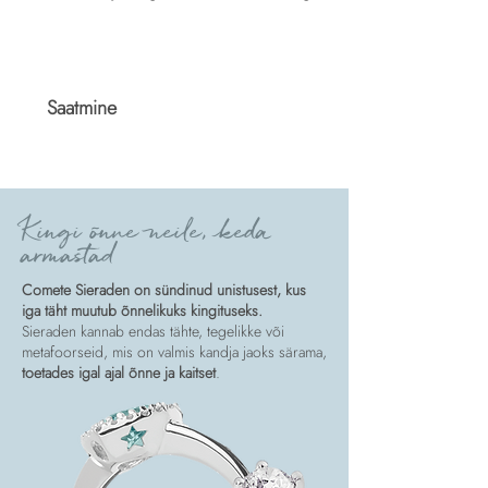
Saatmine
Spedizione
Kingi õnne neile, keda
armastad
Comete Sieraden on sündinud unistusest, kus
iga täht muutub õnnelikuks kingituseks.
Sieraden kannab endas tähte, tegelikke või
metafoorseid, mis on valmis kandja jaoks särama,
toetades igal ajal õnne ja kaitset
.