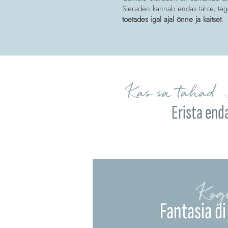
Sieraden kannab endas tähte, tege
toetades igal ajal õnne ja kaitset
.
Kas sa tahad 
Erista end
Kog
Fantasia di