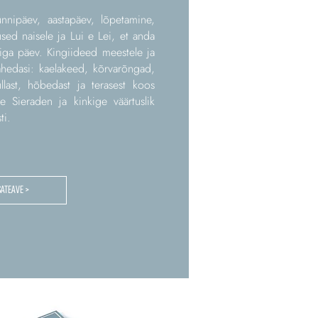
nnipäev, aastapäev, lõpetamine,
used naisele ja Lui e Lei, et anda
ga päev. Kingiideed meestele ja
lähedasi: kaelakeed, kõrvarõngad,
last, hõbedast ja terasest koos
ge Sieraden ja kinkige väärtuslik
ti.
SATEAVE >