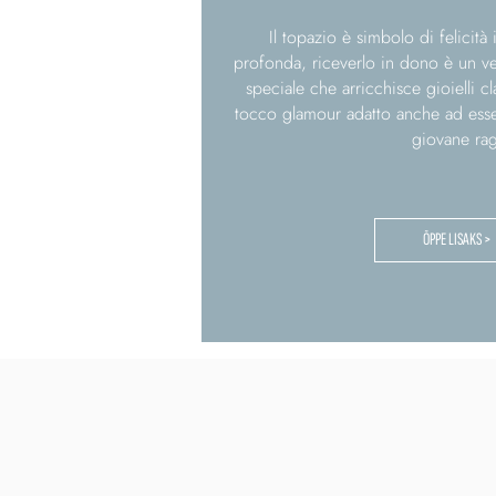
Il topazio è simbolo di felicità
profonda, riceverlo in dono è un ve
speciale che arricchisce gioielli 
tocco glamour adatto anche ad ess
giovane rag
ÕPPE LISAKS >