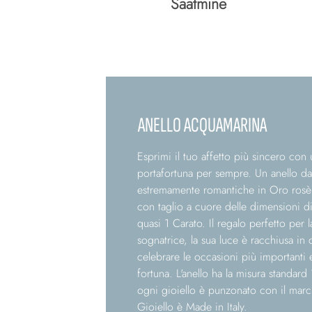
Saatmine
Spedizione
ANELLO ACQUAMARINA
Esprimi il tuo affetto più sincero con 
portafortuna per sempre. Un anello dal
estremamente romantiche in Oro rosè 
con taglio a cuore delle dimensioni d
quasi 1 Carato. Il regalo perfetto per
sognatrice, la sua luce è racchiusa in 
celebrare le occasioni più importanti 
fortuna. L'anello ha la misura standard 1
ogni gioiello è punzonato con il marc
Gioiello è Made in Italy.