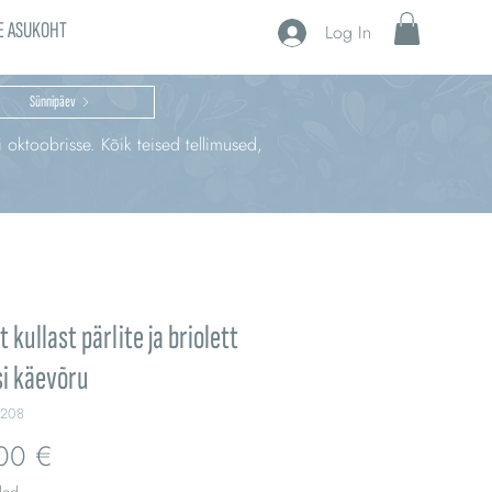
E ASUKOHT
Log In
Sünnipäev
i oktoobrisse. Kõik teised tellimused,
t kullast pärlite ja briolett
i käevõru
Q208
Price
00 €
ded