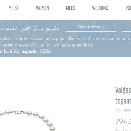
MEIST
WOMAN
MEES
WEDDING
PO
is särab just Sinu jaoks
Kinnitus ja esimene
katakse kõigi 4‑nädalase tarneajaga tellimuste kohaletoimetamine edas
sitatud alates 23. juulist, tarnitakse septembris.
st kuni 23. augustini 2026.
Valges
topaas
SKU: BR
794,
Tax Inclu