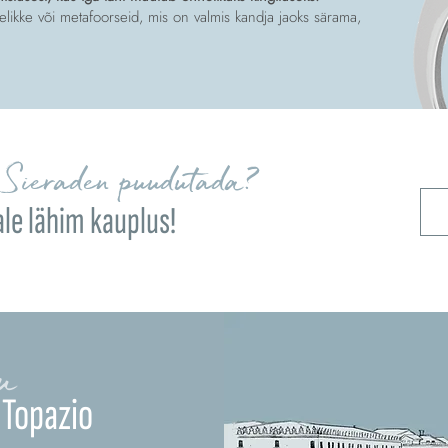
likke või metafoorseid, mis on valmis kandja jaoks särama,
Sieraden puudutada?
ale lähim kauplus!
u
 Topazio