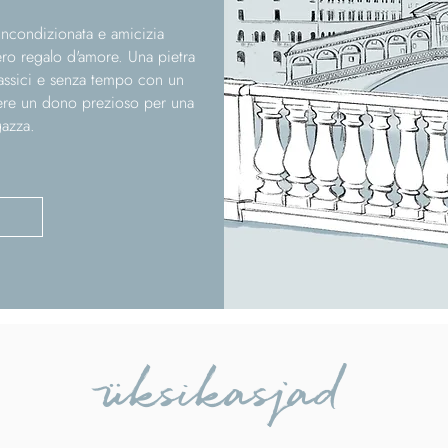
 incondizionata e amicizia
ro regalo d'amore. Una pietra
classici e senza tempo con un
ere un dono prezioso per una
azza.
üksikasjad