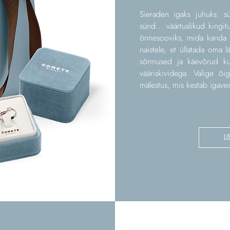
Sieraden igaks juhuks: sü
sünd... väärtuslikud kingit
õnnesooviks, mida kanda i
naistele, et üllatada oma 
sõrmused ja käevõrud kul
vääriskividega. Valige õi
mälestus, mis kestab igaves
LI