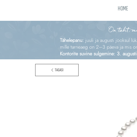
HOME
On täht, m
Tähelepanu:
juuli ja augusti jooksul lü
mille tarneaeg on 2–3 päeva ja mis on e
Kontorite suvine sulgemine: 3. augusti
TAGASI