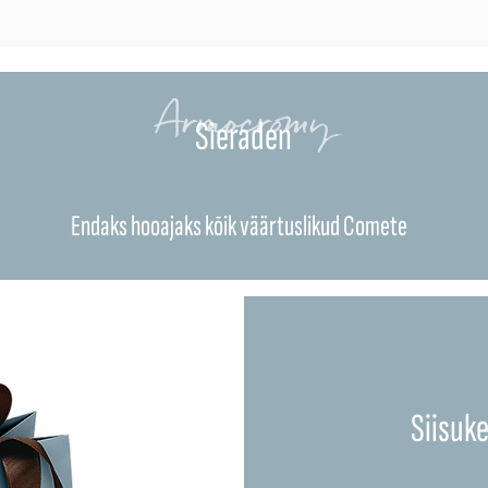
Armocromy
Sieraden
Endaks hooajaks kõik väärtuslikud Comete
Siisuk