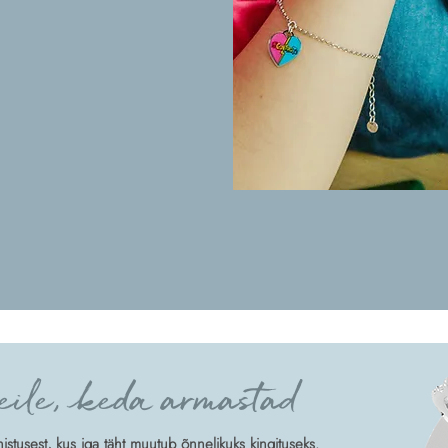
eile, keda armastad
tusest, kus iga täht muutub õnnelikuks kingituseks.