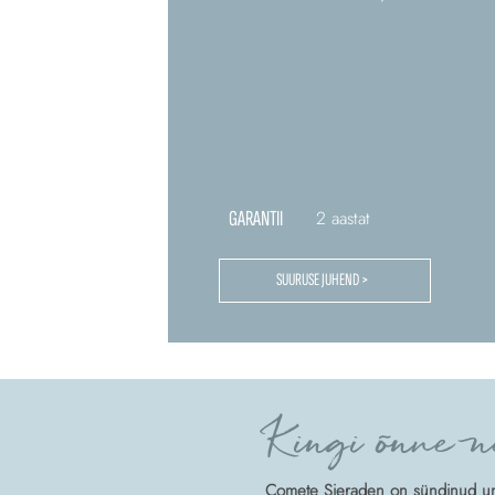
GARANTII
2 aastat
SUURUSE JUHEND >
Kingi õnne n
Comete Sieraden on sündinud unis