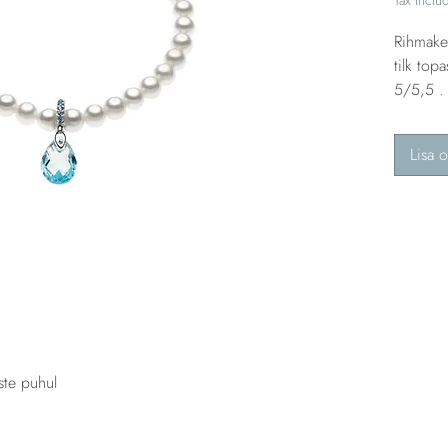
Rihmake 
tilk top
5/5,5 .
Lisa o
ste puhul