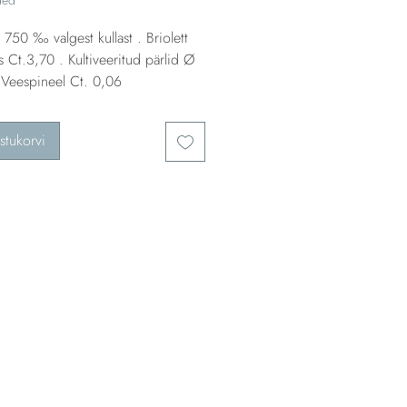
750 ‰ valgest kullast . Briolett
as Ct.3,70 . Kultiveeritud pärlid Ø
 Veespineel Ct. 0,06
stukorvi