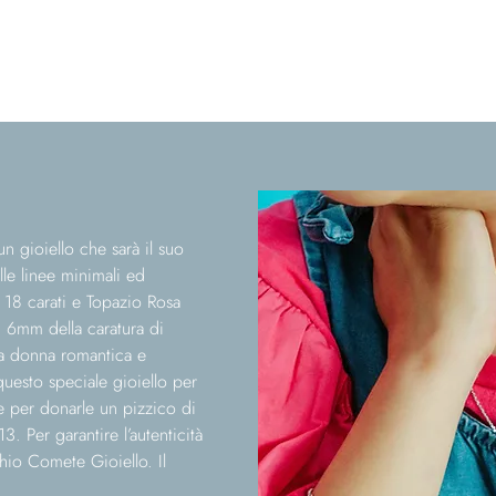
un gioiello che sarà il suo
le linee minimali ed
18 carati e Topazio Rosa
i 6mm della caratura di
 la donna romantica e
questo speciale gioiello per
e per donarle un pizzico di
3. Per garantire l’autenticità
hio Comete Gioiello. Il