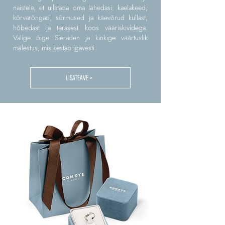
naistele, et üllatada oma lähedasi: kaelakeed,
kõrvarõngad, sõrmused ja käevõrud kullast,
hõbedast ja terasest koos vääriskividega.
Valige õige Sieraden ja kinkige väärtuslik
mälestus, mis kestab igavesti.
LISATEAVE >