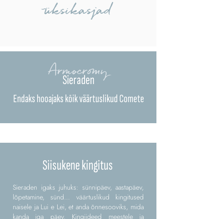
üksikasjad
Armocromy
Sieraden
Endaks hooajaks kõik väärtuslikud Comete
Siisukene kingitus
Sieraden igaks juhuks: sünnipäev, aastapäev,
lõpetamine, sünd... väärtuslikud kingitused
naisele ja Lui e Lei, et anda õnnesooviks, mida
kanda iga päev. Kingiideed meestele ja