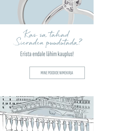
Kas sa tahad
Sieraden puudutada?
Erista endale lähim kauplus!
MINE POODIDE NIMEKIRJA