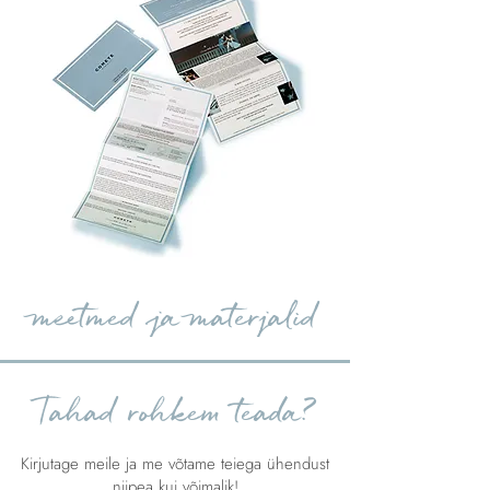
meetmed ja materjalid
Tahad rohkem teada?
Kirjutage meile ja me võtame teiega ühendust
niipea kui võimalik!