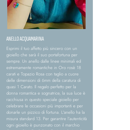
ANELLO ACQUAMARINA
Esprimi il tuo affetto più sincero con un
gioiello che sarà il suo portafortuna per
sempre. Un anello dalle linee minimali ed
estremamente romantiche in Oro rosè 18
carati e Topazio Rosa con taglio a cuore
delle dimensioni di 6mm della caratura di
quasi 1 Carato. Il regalo perfetto per la
donna romantica e sognatrice, la sua luce è
racchiusa in questo speciale gioiello per
celebrare le occasioni più importanti e per
donarle un pizzico di fortuna. L'anello ha la
misura standard 13. Per garantire l’autenticità
ogni gioiello è punzonato con il marchio