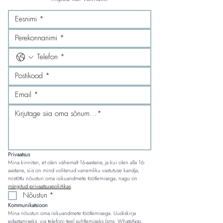
Privaatsus
Mina kinnitan, et olen vähemalt 16-aastane, ja kui olen alla 16-
aastane, siis on mind volitanud vanemliku vastutuse kandja, 
mistõttu nõustun oma isikuandmete töötlemisega, nagu on 
märgitud privaatsuspoliitikas
.
Nõustun
*
Kommunikatsioon
Mina nõustun oma isikuandmete töötlemisega. Uudiskirja 
edastamiseks, via telefoni teel suhtlemiseks (sms, WhatsApp, 