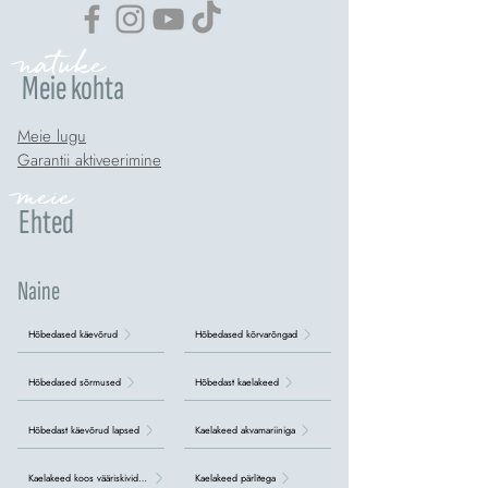
natuke
Meie kohta
Meie lugu
Garantii aktiveerimine
meie
Ehted
Naine
Hõbedased käevõrud
Hõbedased kõrvarõngad
Hõbedased sõrmused
Hõbedast kaelakeed
Hõbedast käevõrud lapsed
Kaelakeed akvamariiniga
Kaelakeed koos vääriskividega
Kaelakeed pärlitega