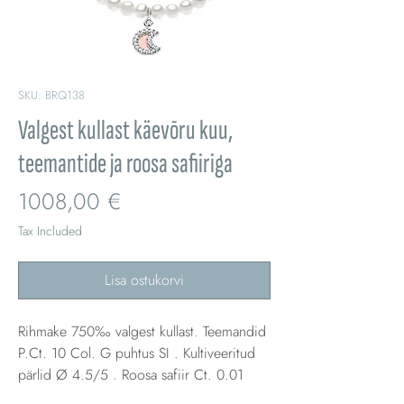
SKU: BRQ138
Valgest kullast käevõru kuu,
teemantide ja roosa safiiriga
Price
1008,00 €
Tax Included
Lisa ostukorvi
Rihmake 750‰ valgest kullast. Teemandid
P.Ct. 10 Col. G puhtus SI . Kultiveeritud
pärlid Ø 4.5/5 . Roosa safiir Ct. 0.01