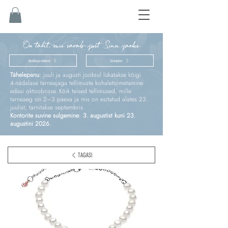
On täht, mis särab just Sinu jaoks
Kinnitus ja esimene
Sünnipäev
Tähelepanu:
juuli ja augusti jooksul lükatakse kõigi
4‑nädalase tarneajaga tellimuste kohaletoimetamine
edasi oktoobrisse. Kõik teised tellimused, mille
tarneaeg on 2–3 päeva ja mis on esitatud alates 23.
juulist, tarnitakse septembris.
Kontorite suvine sulgemine: 3. augustist kuni 23.
augustini 2026.
TAGASI