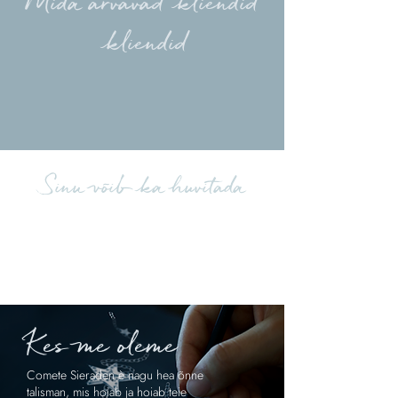
Mida arvavad kliendid
kliendid
Laadige üles rohkem kommentaare
Sinu võib ka huvitada
Kes me oleme
Comete Sieraden è nagu hea õnne
talisman, mis hoiab ja hoiab teie