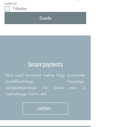
häälkõne)
Nõustun
Saada
Secure payments
Sina saad turvaliselt maksta kõigi suuremate
krediitkaartidega, Paypaliga,
pangaülekandega või lükata ostu 3
osamaksega Klarna abil.
LISATEAVE >