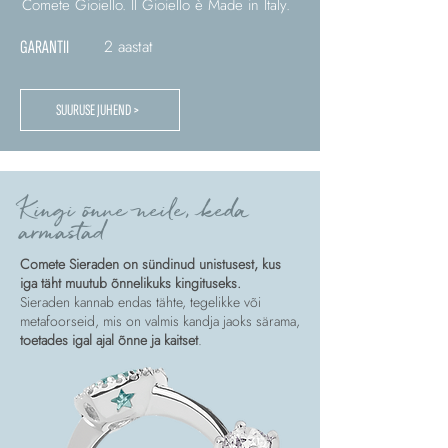
Comete Gioiello. Il Gioiello è Made in Italy.
2 aastat
GARANTII
SUURUSE JUHEND >
Kingi õnne neile, keda
armastad
Comete Sieraden on sündinud unistusest, kus
iga täht muutub õnnelikuks kingituseks.
Sieraden kannab endas tähte, tegelikke või
metafoorseid, mis on valmis kandja jaoks särama,
toetades igal ajal õnne ja kaitset
.