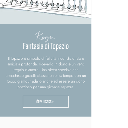
Kogu
Fantasia di Topazio
Il topazio è simbolo di felicità incondizionata e
amicizia profonda, riceverlo in dono è un vero
regalo d'amore. Una pietra speciale che
arricchisce gioielli classici e senza tempo con un
tocco glamour adatto anche ad essere un dono
prezioso per una giovane ragazza.
ÕPPE LISAKS >