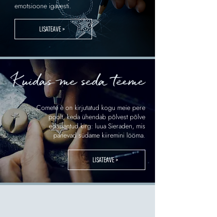
emotsioone igavesti.
LISATEAVE >
Kuidas me seda teeme
.
Comete è on kirjutatud kogu meie pere
poolt, keda ühendab põlvest põlve
edasiantud kirg: luua Sieraden, mis
panevad südame kiiremini lööma.
LISATEAVE >