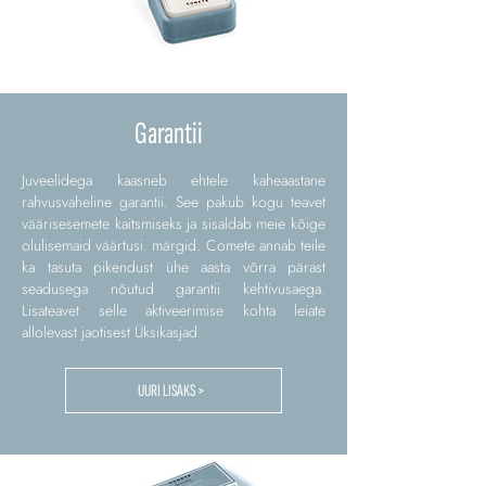
Garantii
Juveelidega kaasneb ehtele kaheaastane
rahvusvaheline garantii. See pakub kogu teavet
väärisesemete kaitsmiseks ja sisaldab meie kõige
olulisemaid väärtusi. märgid. Comete annab teile
ka tasuta pikendust ühe aasta võrra pärast
seadusega nõutud garantii kehtivusaega.
Lisateavet selle aktiveerimise kohta leiate
allolevast jaotisest Üksikasjad.
UURI LISAKS >