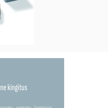
ene kingitus
nnipäev, aastapäev, lõpetamine,