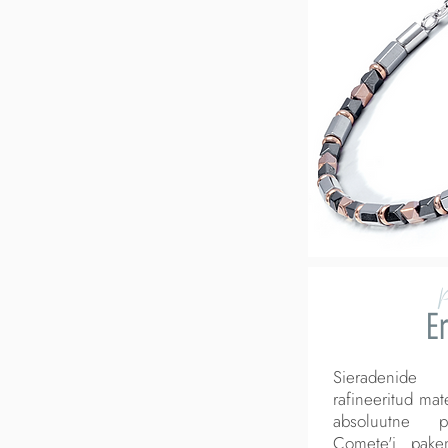
Er
Sieradenide 
rafineeritud mate
absoluutne pe
Comete'i pake