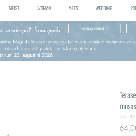
MEIST
WOMAN
MEES
WEDDING
PO
is särab just Sinu jaoks
Kinnitus ja esimene
katakse kõigi 4‑nädalase tarneajaga tellimuste kohaletoimetamine edas
sitatud alates 23. juulist, tarnitakse septembris.
st kuni 23. augustini 2026.
Terase
roosa
SKU: UBR
64,0