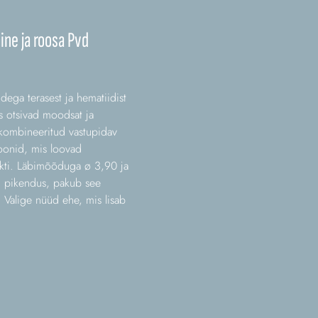
ine ja roosa Pvd
dega terasest ja hematiidist
es otsivad moodsat ja
 kombineeritud vastupidav
toonid, mis loovad
fekti. Läbimõõduga ø 3,90 ja
m pikendus, pakub see
. Valige nüüd ehe, mis lisab