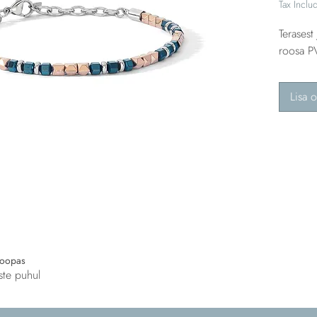
Tax Inclu
Terasest
roosa P
Lisa o
roopas
ste puhul