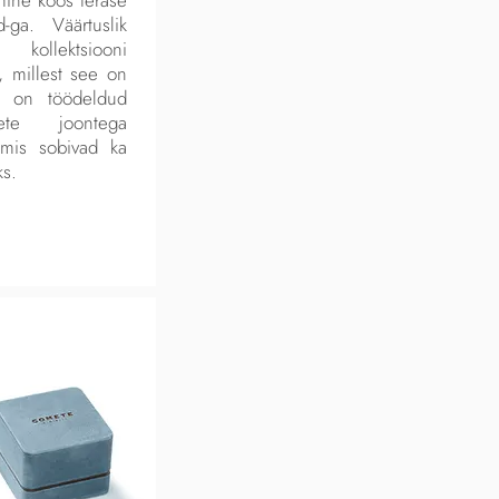
ga. Väärtuslik
kollektsiooni
, millest see on
 on töödeldud
ete joontega
 mis sobivad ka
ks.