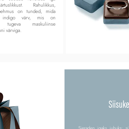
rtuslikkust. Rahulikkus,
 pehmus on tunded, mida
 indigo värv, mis on
ud tugeva maskuliinse
ni värviga.
Siisuk
Sieraden igaks juhuks: sü