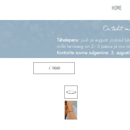
HOME
On täht, m
Tähelepanu:
juuli ja augusti jooksul lü
mille tarneaeg on 2–3 päeva ja mis on e
Kontorite suvine sulgemine: 3. augusti
TAGASI