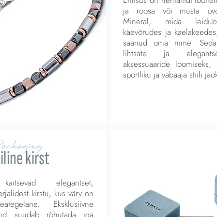
ja roosa või musta pvd-
Mineral, mida leidub 
käevõrudes ja kaelakeedes
saanud oma nime. Seda
lihtsate ja elegants
aksessuaaride loomiseks,
sportliku ja vabaaja stiili jao
Packaging
iline kirst
kaitsevad elegantset,
rjalidest kirstu, kus värv on
ategelane. Eksklusiivne
nd suudab rõhutada iga