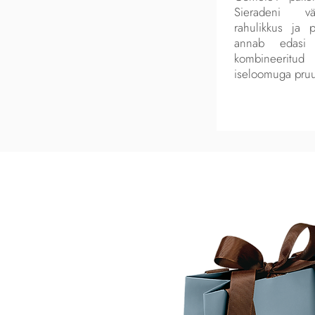
Sieradeni vää
rahulikkus ja
annab edasi
kombineerit
iseloomuga pruu