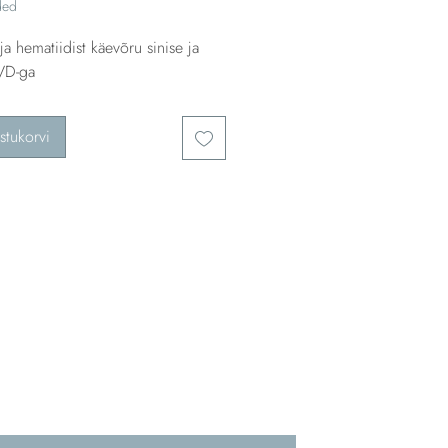
ded
 ja hematiidist käevõru sinise ja
VD-ga
stukorvi