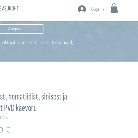
E ASUKOHT
Log In
Sünnipäev
i oktoobrisse. Kõik teised tellimused,
st, hematiidist, sinisest ja
st PVD käevõru
1226
Price
0 €