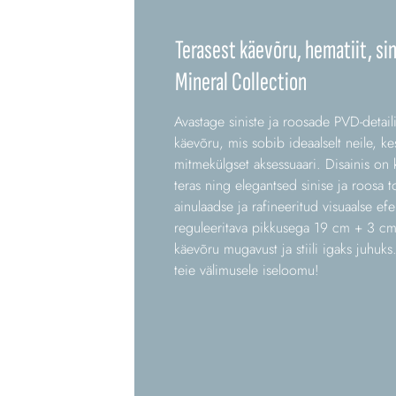
Terasest käevõru, hematiit, sin
Mineral Collection
Avastage siniste ja roosade PVD-detaili
käevõru, mis sobib ideaalselt neile, k
mitmekülgset aksessuaari. Disainis on
teras ning elegantsed sinise ja roosa 
ainulaadse ja rafineeritud visuaalse e
reguleeritava pikkusega 19 cm + 3 c
käevõru mugavust ja stiili igaks juhuks
teie välimusele iseloomu!