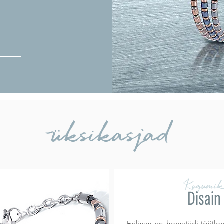
üksikasjad
Kogumik
Disain
Erilisus on hematiidi töötl