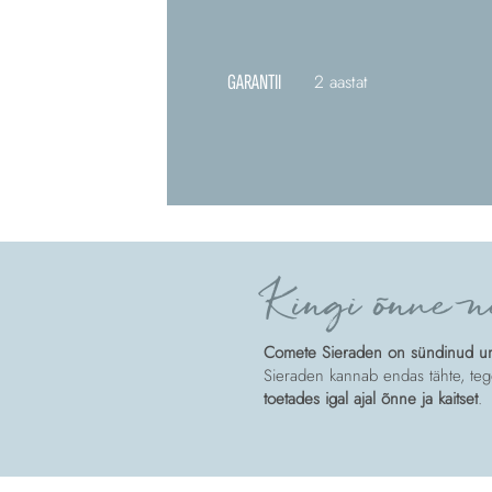
GARANTII
2 aastat
Kingi õnne n
Comete Sieraden on sündinud unis
Sieraden kannab endas tähte, tege
toetades igal ajal õnne ja kaitset
.