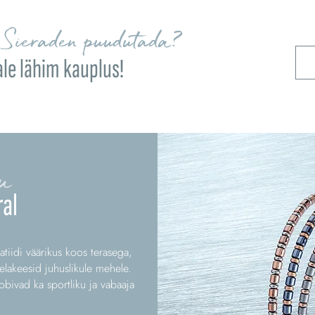
Sieraden puudutada?
ale lähim kauplus!
u
al
atiidi väärikus koos terasega,
lakeesid juhuslikule mehele.
obivad ka sportliku ja vabaaja
.