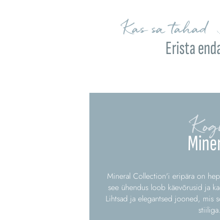
Kas sa tahad 
Erista end
Kog
Miner
Mineral Collection'i eripära on hep
see ühendus loob käevõrusid ja kae
Lihtsad ja elegantsed jooned, mis s
stiiliga