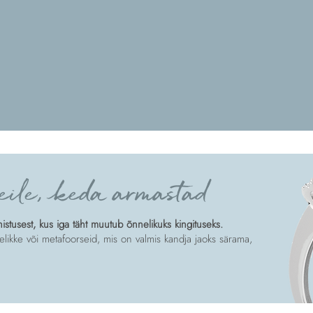
eile, keda armastad
tusest, kus iga täht muutub õnnelikuks kingituseks.
likke või metafoorseid, mis on valmis kandja jaoks särama,