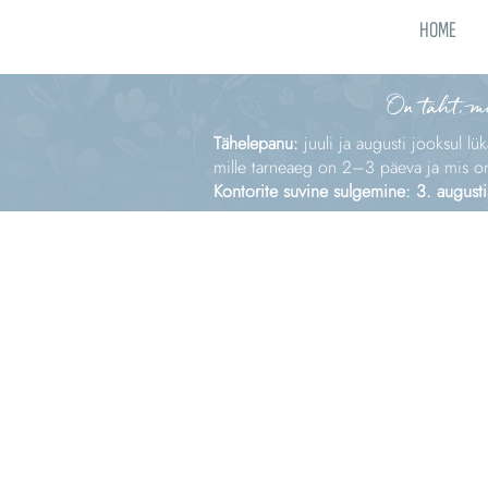
HOME
On täht, m
Tähelepanu:
juuli ja augusti jooksul lü
mille tarneaeg on 2–3 päeva ja mis on e
Kontorite suvine sulgemine: 3. augusti