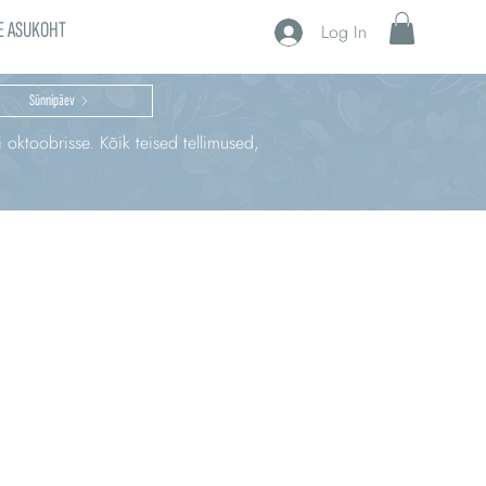
E ASUKOHT
Log In
Sünnipäev
i oktoobrisse. Kõik teised tellimused,