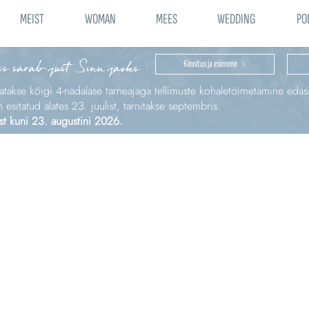
MEIST
WOMAN
MEES
WEDDING
PO
is särab just Sinu jaoks
Kinnitus ja esimene
katakse kõigi 4‑nädalase tarneajaga tellimuste kohaletoimetamine edas
sitatud alates 23. juulist, tarnitakse septembris.
st kuni 23. augustini 2026.