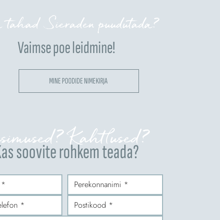
 tahad Sieraden puudutada?
Vaimse poe leidmine!
MINE POODIDE NIMEKIRJA
simused? Kahtlused?
as soovite rohkem teada?