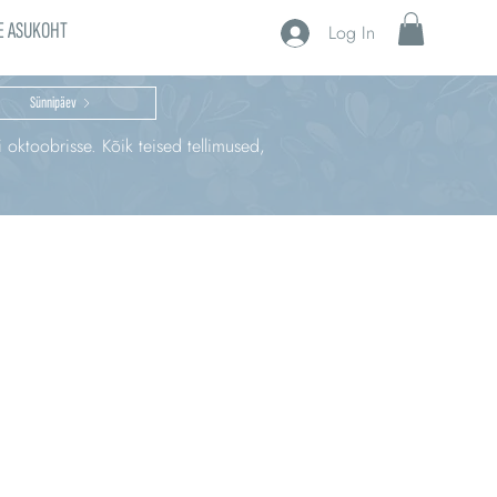
E ASUKOHT
Log In
Sünnipäev
i oktoobrisse. Kõik teised tellimused,