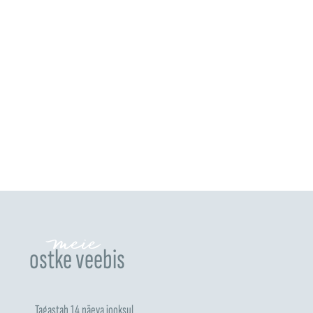
meie
ostke veebis
Tagastab 14 päeva jooksul