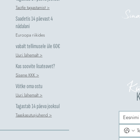
Taotle tagastamist >
Sina
Saadetis 14 päevast 4
nädalani
Euroopa riikides
vabalt tellimusele üle 60€
Uuri lähemalt >
Kas soovite lisateavet?
Sisene KKK >
Kü
Võtke oma ostu
K
Uuri lähemalt >
Tagastab 14 päeva jooksul
Taaskasutusjuhend >