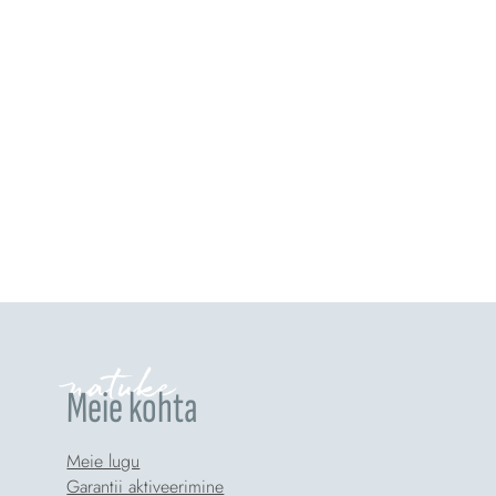
natuke
Meie kohta
Meie lugu
Garantii aktiveerimine