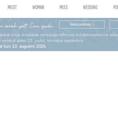
MEIST
WOMAN
MEES
WEDDING
PO
is särab just Sinu jaoks
Kinnitus ja esimene
katakse kõigi 4‑nädalase tarneajaga tellimuste kohaletoimetamine edas
sitatud alates 23. juulist, tarnitakse septembris.
st kuni 23. augustini 2026.