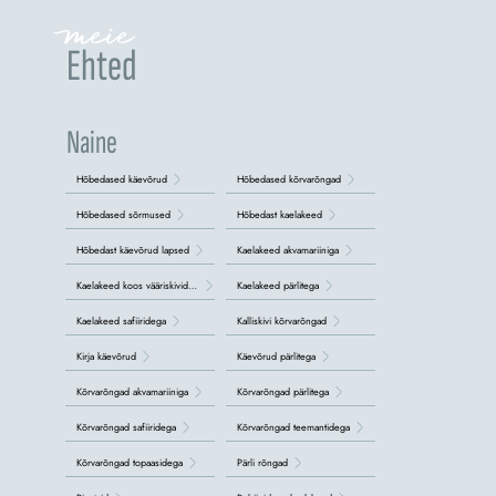
meie
Ehted
Naine
Hõbedased käevõrud
Hõbedased kõrvarõngad
Hõbedased sõrmused
Hõbedast kaelakeed
Hõbedast käevõrud lapsed
Kaelakeed akvamariiniga
Kaelakeed koos vääriskividega
Kaelakeed pärlitega
Kaelakeed safiiridega
Kalliskivi kõrvarõngad
Kirja käevõrud
Käevõrud pärlitega
Kõrvarõngad akvamariiniga
Kõrvarõngad pärlitega
Kõrvarõngad safiiridega
Kõrvarõngad teemantidega
Kõrvarõngad topaasidega
Pärli rõngad