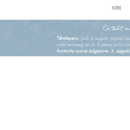
HOME
On täht, m
Tähelepanu:
juuli ja augusti jooksul lü
mille tarneaeg on 2–3 päeva ja mis on e
Kontorite suvine sulgemine: 3. augusti