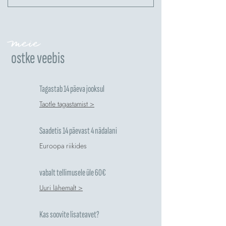
meie
ostke veebis
Tagastab 14 päeva jooksul
Taotle tagastamist >
Saadetis 14 päevast 4 nädalani
Euroopa riikides
vabalt tellimusele üle 60€
Uuri lähemalt >
Kas soovite lisateavet?