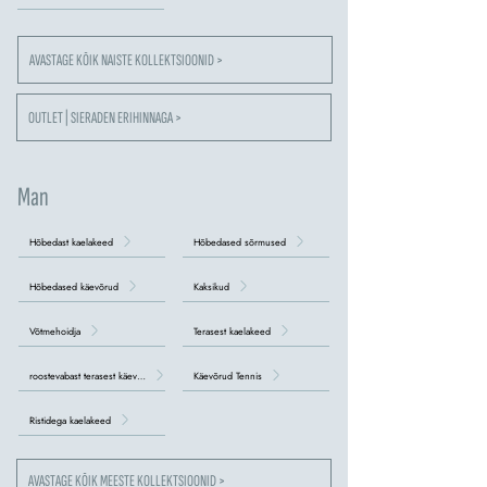
AVASTAGE KÕIK NAISTE KOLLEKTSIOONID >
OUTLET | SIERADEN ERIHINNAGA >
Man
Hõbedast kaelakeed
Hõbedased sõrmused
Hõbedased käevõrud
Kaksikud
Võtmehoidja
Terasest kaelakeed
roostevabast terasest käevõrud
Käevõrud Tennis
Ristidega kaelakeed
AVASTAGE KÕIK MEESTE KOLLEKTSIOONID >