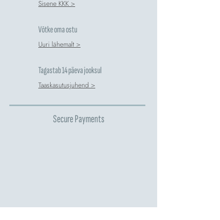
Sisene KKK >
Võtke oma ostu
Uuri lähemalt >
Tagastab 14 päeva jooksul
Taaskasutusjuhend >
Secure Payments