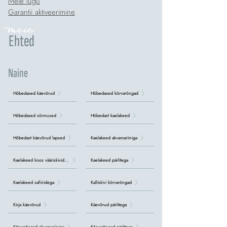
Meie lugu
Garantii aktiveerimine
meie
Ehted
Naine
Hõbedased käevõrud
Hõbedased kõrvarõngad
Hõbedased sõrmused
Hõbedast kaelakeed
Hõbedast käevõrud lapsed
Kaelakeed akvamariiniga
Kaelakeed koos vääriskividega
Kaelakeed pärlitega
Kaelakeed safiiridega
Kalliskivi kõrvarõngad
Kirja käevõrud
Käevõrud pärlitega
Kõrvarõngad akvamariiniga
Kõrvarõngad pärlitega