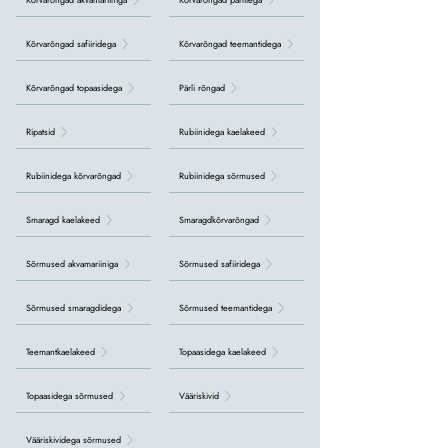
Kõrvarõngad safiiridega
Kõrvarõngad teemantidega
Kõrvarõngad topaasidega
Pärli rõngad
Ripatsid
Rubiinidega kaelakeed
Rubiinidega kõrvarõngad
Rubiinidega sõrmused
Smaragd kaelakeed
Smaragdkõrvarõngad
Sõrmused akvamariiniga
Sõrmused safiiridega
Sõrmused smaragdidega
Sõrmused teemantidega
Teemantkaelakeed
Topaasidega kaelakeed
Topaasidega sõrmused
Vääriskivid
Vääriskividega sõrmused