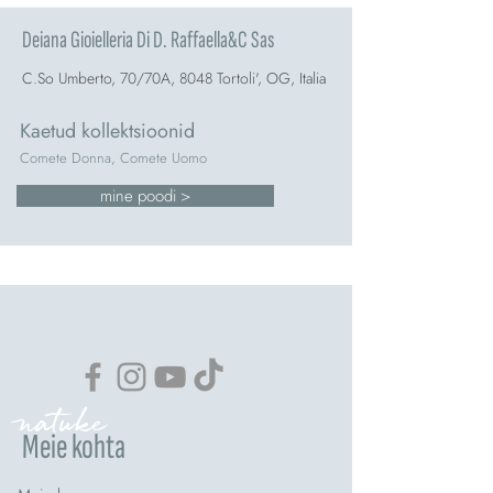
Deiana Gioielleria Di D. Raffaella&C Sas
C.So Umberto, 70/70A, 8048 Tortoli', OG, Italia
Kaetud kollektsioonid
Comete Donna, Comete Uomo
mine poodi >
natuke
Meie kohta