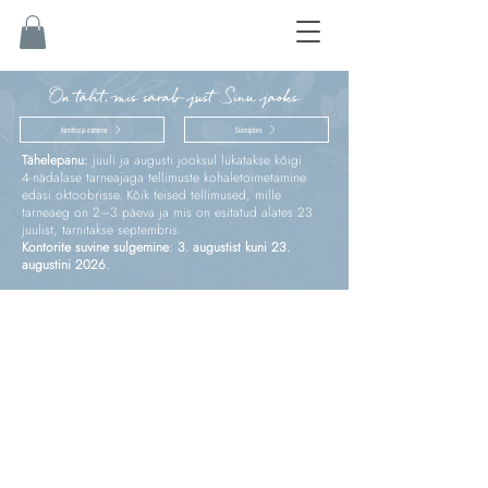
On täht, mis särab just Sinu jaoks
Kinnitus ja esimene
Sünnipäev
Tähelepanu:
juuli ja augusti jooksul lükatakse kõigi
4‑nädalase tarneajaga tellimuste kohaletoimetamine
edasi oktoobrisse. Kõik teised tellimused, mille
tarneaeg on 2–3 päeva ja mis on esitatud alates 23.
juulist, tarnitakse septembris.
Kontorite suvine sulgemine: 3. augustist kuni 23.
augustini 2026.