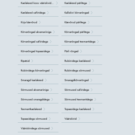
Kaelakeed koos vääriskividega
Kaelakeed pärlitega
Kaelakeed safiiridega
Kalliskivi kõrvarõngad
Kirja käevõrud
Käevõrud pärlitega
Kõrvarõngad akvamariiniga
Kõrvarõngad pärlitega
Kõrvarõngad safiiridega
Kõrvarõngad teemantidega
Kõrvarõngad topaasidega
Pärli rõngad
Ripatsid
Rubiinidega kaelakeed
Rubiinidega kõrvarõngad
Rubiinidega sõrmused
Smaragd kaelakeed
Smaragdkõrvarõngad
Sõrmused akvamariiniga
Sõrmused safiiridega
Sõrmused smaragdidega
Sõrmused teemantidega
Teemantkaelakeed
Topaasidega kaelakeed
Topaasidega sõrmused
Vääriskivid
Vääriskividega sõrmused