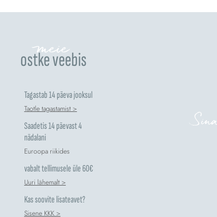
meie
ostke veebis
Tagastab 14 päeva jooksul
Taotle tagastamist >
Sina
Saadetis 14 päevast 4
nädalani
Euroopa riikides
vabalt tellimusele üle 60€
Uuri lähemalt >
Kas soovite lisateavet?
Sisene KKK >