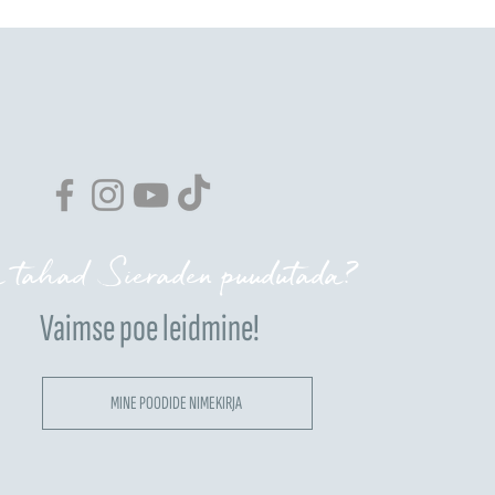
 tahad Sieraden puudutada?
Vaimse poe leidmine!
MINE POODIDE NIMEKIRJA