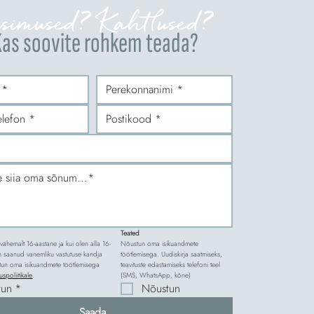
simused? Kahtlused?
as soovite rohkem teada?
Teated
 vähemalt 16-aastane ja kui olen alla 16-
Nõustun oma isikuandmete 
en saanud vanemliku vastutuse kandja 
töötlemisega. Uudiskirja saatmiseks, 
tun oma isikuandmete töötlemisega 
teavituste edastamiseks telefoni teel 
uspoliitikale
.
(SMS, WhatsApp, kõne)
tun
*
Nõustun
Saada