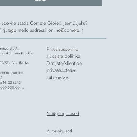
 soovite saada Comete Gioielli jaemüüjaks?
Kirjutage meile aadressil
online@comete.it
renzo S.p.A.
Privaatsuspoliitika
ud asukoht Via Pasubio
Küpsiste poliitika
Tarnijate/klientide
AZZO (VI), ITALIA
privaatsusteave
reerimisnumber
Läbipaistvus
45
nza N. 225242
.000.000,00 i.v.
Müügitingimused
Autoriõigused