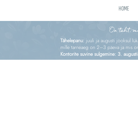
HOME
On täht, m
Tähelepanu:
juuli ja augusti jooksul lü
mille tarneaeg on 2–3 päeva ja mis on e
Kontorite suvine sulgemine: 3. augusti