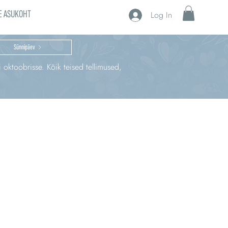
E ASUKOHT
Log In
Sünnipäev
i oktoobrisse. Kõik teised tellimused,