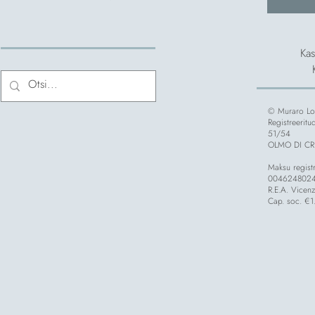
Kas
© Muraro Lo
Registreerit
51/54
OLMO DI CRE
Maksu regist
004624802
R.E.A. Vice
Cap. soc. €1