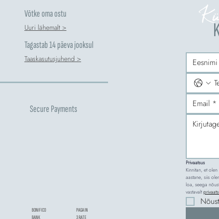
Kü
Võtke oma ostu
K
Uuri lähemalt >
Tagastab 14 päeva jooksul
Taaskasutusjuhend >
Secure Payments
Privaatsus
Kinnitan, et olen
aastane, siis ol
loa, seega nõus
vastavalt 
privaats
Nõus
BONIFICO
PAGA IN
BANK
3 RATE