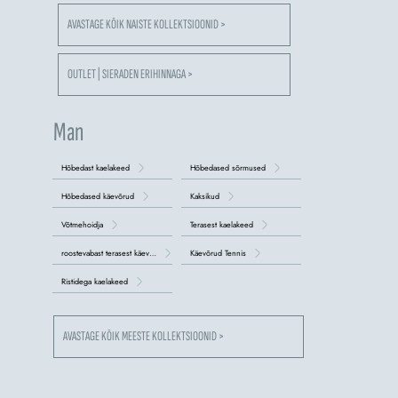
AVASTAGE KÕIK NAISTE KOLLEKTSIOONID >
OUTLET | SIERADEN ERIHINNAGA >
Man
Hõbedast kaelakeed
Hõbedased sõrmused
Hõbedased käevõrud
Kaksikud
Võtmehoidja
Terasest kaelakeed
roostevabast terasest käevõrud
Käevõrud Tennis
Ristidega kaelakeed
AVASTAGE KÕIK MEESTE KOLLEKTSIOONID >