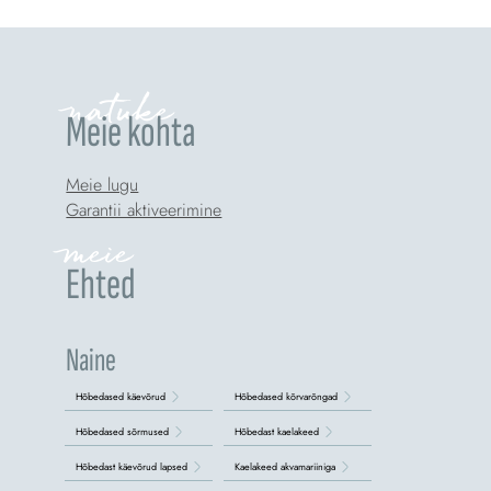
natuke
Meie kohta
Meie lugu
Garantii aktiveerimine
meie
Ehted
Naine
Hõbedased käevõrud
Hõbedased kõrvarõngad
Hõbedased sõrmused
Hõbedast kaelakeed
Hõbedast käevõrud lapsed
Kaelakeed akvamariiniga