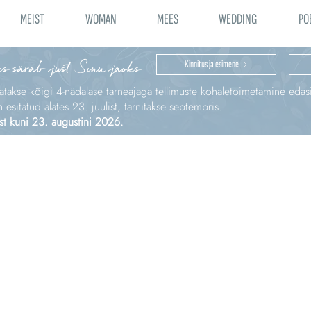
MEIST
WOMAN
MEES
WEDDING
PO
is särab just Sinu jaoks
Kinnitus ja esimene
katakse kõigi 4‑nädalase tarneajaga tellimuste kohaletoimetamine edas
sitatud alates 23. juulist, tarnitakse septembris.
st kuni 23. augustini 2026.