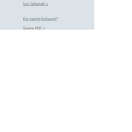
Uuri lähemalt >
Kas soovite lisateavet?
Sisene KKK >
Võtke oma ostu
Uuri lähemalt >
Tagastab 14 päeva jooksul
Taaskasutusjuhend >
Secure Payments