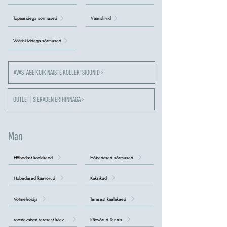
Topaasidega sõrmused
Vääriskivid
Vääriskividega sõrmused
AVASTAGE KÕIK NAISTE KOLLEKTSIOONID >
OUTLET | SIERADEN ERIHINNAGA >
Man
Hõbedast kaelakeed
Hõbedased sõrmused
Hõbedased käevõrud
Kaksikud
Võtmehoidja
Terasest kaelakeed
roostevabast terasest käevõrud
Käevõrud Tennis