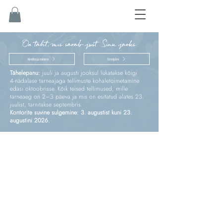
On täht, mis särab just Sinu jaoks
Kinnitus ja esimene
Sünnipäev
Tähelepanu:
juuli ja augusti jooksul lükatakse kõigi
4‑nädalase tarneajaga tellimuste kohaletoimetamine
edasi oktoobrisse. Kõik teised tellimused, mille
tarneaeg on 2–3 päeva ja mis on esitatud alates 23.
juulist, tarnitakse septembris.
Kontorite suvine sulgemine: 3. augustist kuni 23.
augustini 2026.