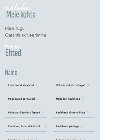
natuke
Meie kohta
Meie lugu
Garantii aktiveerimine
meie
Ehted
Naine
Hõbedased käevõrud
Hõbedased kõrvarõngad
Hõbedased sõrmused
Hõbedast kaelakeed
Hõbedast käevõrud lapsed
Kaelakeed akvamariiniga
Kaelakeed koos vääriskividega
Kaelakeed pärlitega
Kaelakeed safiiridega
Kalliskivi kõrvarõngad