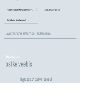
roostevabast terasest käevõrud
Käevõrud Tennis
Ristidega kaelakeed
AVASTAGE KÕIK MEESTE KOLLEKTSIOONID >
meie
ostke veebis
Tagastab 14 päeva jooksul
Taotle tagastamist >
Saadetis 14 päevast 4 nädalani
Euroopa riikides