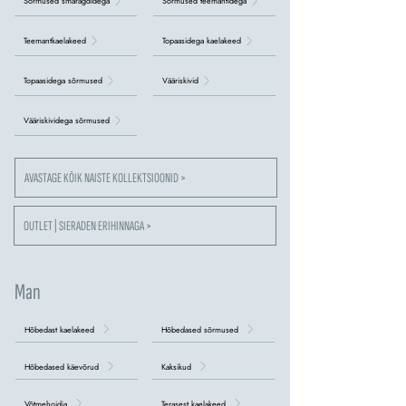
Sõrmused smaragdidega
Sõrmused teemantidega
Teemantkaelakeed
Topaasidega kaelakeed
Topaasidega sõrmused
Vääriskivid
Vääriskividega sõrmused
AVASTAGE KÕIK NAISTE KOLLEKTSIOONID >
OUTLET | SIERADEN ERIHINNAGA >
Man
Hõbedast kaelakeed
Hõbedased sõrmused
Hõbedased käevõrud
Kaksikud
Võtmehoidja
Terasest kaelakeed