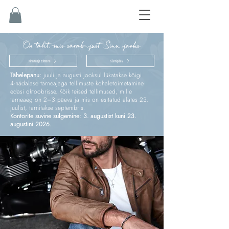
On täht, mis särab just Sinu jaoks
Kinnitus ja esimene
Sünnipäev
Tähelepanu:
juuli ja augusti jooksul lükatakse kõigi
4‑nädalase tarneajaga tellimuste kohaletoimetamine
edasi oktoobrisse. Kõik teised tellimused, mille
tarneaeg on 2–3 päeva ja mis on esitatud alates 23.
juulist, tarnitakse septembris.
Kontorite suvine sulgemine: 3. augustist kuni 23.
augustini 2026.