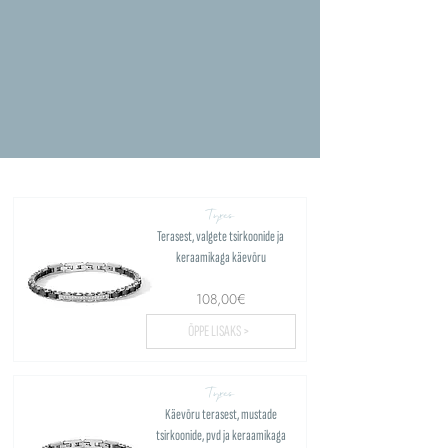
Tyres
Terasest, valgete tsirkoonide ja
keraamikaga käevõru
108,00€
ÕPPE LISAKS >
Tyres
Käevõru terasest, mustade
tsirkoonide, pvd ja keraamikaga