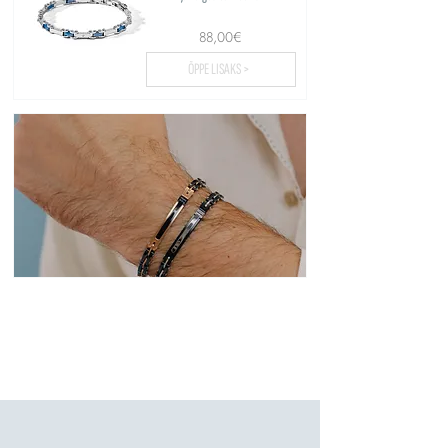
88,00€
ÕPPE LISAKS >
Laadige üles rohkem...