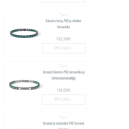
Tyres
Käevõru teras, PVD ja roheline
keraamika
132,00€
ÕPPE LISAKS >
Tyres
Terasest käevõru PVD, keraamika ja
tsirkooniumoksiidiga
118,00€
ÕPPE LISAKS >
Tyres
Terasest ja mustadest PVD Tyresest