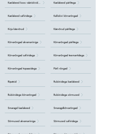
Kaelakeed koos vääriskividega
Kaelakeed pärlitega
Kaelakeed safiiridega
Kalliskivi kõrvarõngad
Kirja käevõrud
Käevõrud pärlitega
Kõrvarõngad akvamariiniga
Kõrvarõngad pärlitega
Kõrvarõngad safiiridega
Kõrvarõngad teemantidega
Kõrvarõngad topaasidega
Pärli rõngad
Ripatsid
Rubiinidega kaelakeed
Rubiinidega kõrvarõngad
Rubiinidega sõrmused
Smaragd kaelakeed
Smaragdkõrvarõngad
Sõrmused akvamariiniga
Sõrmused safiiridega