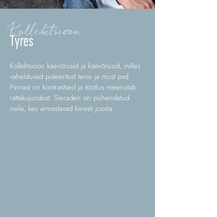
Kollektsioon
Tyres
Kollektsioon käevõrusid ja käevõrusid, milles
vahelduvad poleeritud teras ja must pvd.
Pinnad on kontrastsed ja töötlus meenutab
rattakujundust. Sieraden on pühendatud
neile, kes armastavad kiiresti joosta.