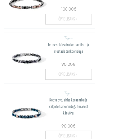
108,00€
ÕPPE LISAKS >
Tyres
Terasest käevõru keraamiliste ja
mustade tsirkoonidega
90,00€
ÕPPE LISAKS >
Tyres
Roosa pvd, sinise keraamika ja
valgete tsirkoonidega terasest
käevõru.
90,00€
ÕPPE LISAKS >