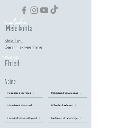
natuke
Meie kohta
Meie lugu
Garantii aktiveerimine
meie
Ehted
Naine
Hõbedased käevõrud
Hõbedased kõrvarõngad
Hõbedased sõrmused
Hõbedast kaelakeed
Hõbedast käevõrud lapsed
Kaelakeed akvamariiniga