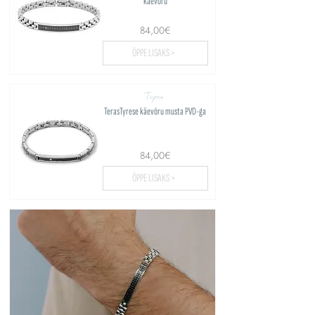
käevõru
84,00€
ÕPPE LISAKS >
Tyres
TerasTyrese käevõru musta PVD-ga
84,00€
ÕPPE LISAKS >