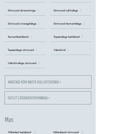
Sõrmused akvamariiniga
Sõrmused safiiridega
Sõrmused smaragdidega
Sõrmused teemantidega
Teemantkaelakeed
Topaasidega kaelakeed
Topaasidega sõrmused
Vääriskivid
Vääriskividega sõrmused
AVASTAGE KÕIK NAISTE KOLLEKTSIOONID >
OUTLET | SIERADEN ERIHINNAGA >
Man
Hõbedast kaelakeed
Hõbedased sõrmused