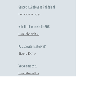
Saadetis 14 päevast 4 nädalani
Euroopa riikides
vabalt tellimusele üle 60€
Uuri lähemalt >
Kas soovite lisateavet?
Sisene KKK >
Võtke oma ostu
Uuri lähemalt >
Tagastab 14 päeva jooksul
Taaskasutusjuhend >