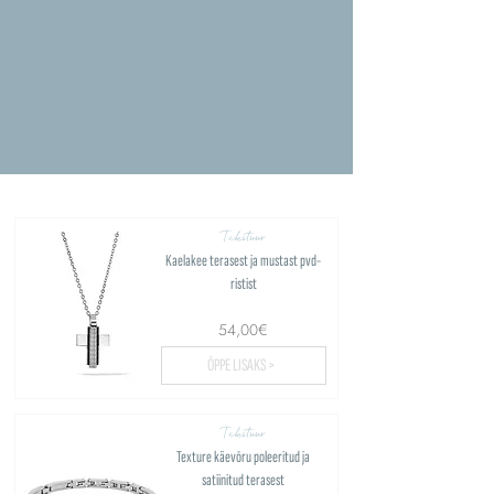
Tekstuur
Kaelakee terasest ja mustast pvd-
ristist
54,00€
ÕPPE LISAKS >
Tekstuur
Texture käevõru poleeritud ja
satiinitud terasest