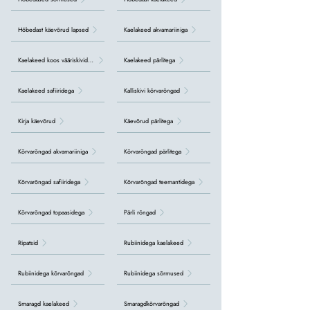
Hõbedast käevõrud lapsed
Kaelakeed akvamariiniga
Kaelakeed koos vääriskividega
Kaelakeed pärlitega
Kaelakeed safiiridega
Kalliskivi kõrvarõngad
Kirja käevõrud
Käevõrud pärlitega
Kõrvarõngad akvamariiniga
Kõrvarõngad pärlitega
Kõrvarõngad safiiridega
Kõrvarõngad teemantidega
Kõrvarõngad topaasidega
Pärli rõngad
Ripatsid
Rubiinidega kaelakeed
Rubiinidega kõrvarõngad
Rubiinidega sõrmused
Smaragd kaelakeed
Smaragdkõrvarõngad