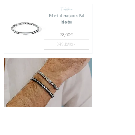
Tekstuur
Poleeritud teras ja must Pvd
käevõru
78,00€
ÕPPE LISAKS >
Laadige üles rohkem...