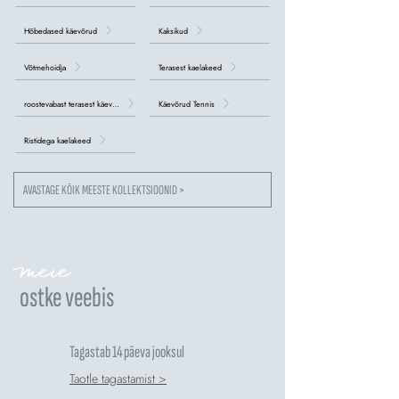
Hõbedased käevõrud
Kaksikud
Võtmehoidja
Terasest kaelakeed
roostevabast terasest käevõrud
Käevõrud Tennis
Ristidega kaelakeed
AVASTAGE KÕIK MEESTE KOLLEKTSIOONID >
meie
ostke veebis
Tagastab 14 päeva jooksul
Taotle tagastamist >