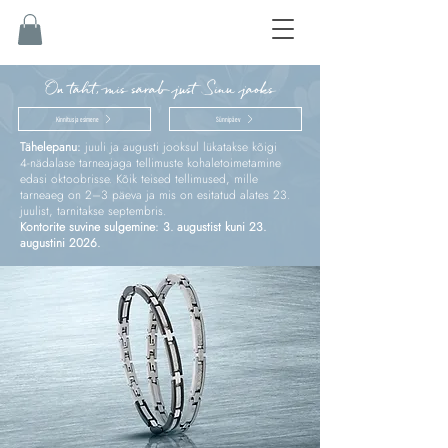
On täht, mis särab just Sinu jaoks
Kinnitus ja esimene
Sünnipäev
Tähelepanu:
juuli ja augusti jooksul lükatakse kõigi
4‑nädalase tarneajaga tellimuste kohaletoimetamine
edasi oktoobrisse. Kõik teised tellimused, mille
tarneaeg on 2–3 päeva ja mis on esitatud alates 23.
juulist, tarnitakse septembris.
Kontorite suvine sulgemine: 3. augustist kuni 23.
augustini 2026.