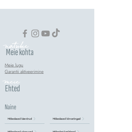
natuke
Meie kohta
Meie lugu
Garantii aktiveerimine
meie
Ehted
Naine
Hõbedased käevõrud
Hõbedased kõrvarõngad
Hõbedased sõrmused
Hõbedast kaelakeed