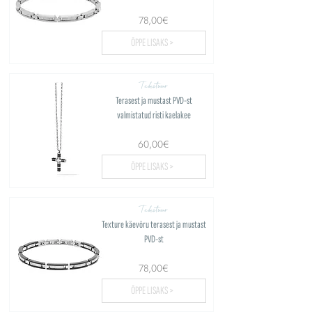
78,00€
ÕPPE LISAKS >
Tekstuur
Terasest ja mustast PVD-st
valmistatud risti kaelakee
60,00€
ÕPPE LISAKS >
Tekstuur
Texture käevõru terasest ja mustast
PVD-st
78,00€
ÕPPE LISAKS >