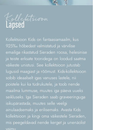
Kollektsioon
Lapsed
Kollektsioon Kids on fantaasiamaailm, kus
925‰ hõbedast valmistatud ja värvilise
emailiga rikastatud Sieraden roosa, helesinise
ja teiste erksate toonidega on loodud saatma
väikeste unistusi. See kollektsioon jutustab
lugusid maagiast ja rõõmust. Kids-kollektsioon
sobib ideaalselt igas vanuses lastele, nii
poistele kui ka tüdrukutele, ja toob nende
maailma lummuse, muutes iga päeva uueks
seikluseks. Iga Sieraden saab graveeringuga
isikupärastada, muutes selle veelgi
ainulaadsemaks ja erilisemaks. Avasta Kids
kollektsioon ja kingi oma väikestele Sieraden,
mis peegeldavad nende kerget ja unenäolist
vaimu.