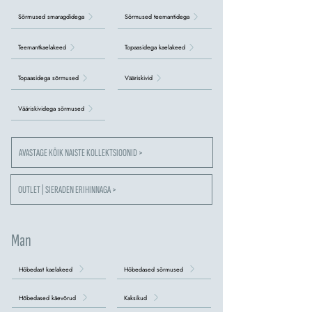
Sõrmused smaragdidega
Sõrmused teemantidega
Teemantkaelakeed
Topaasidega kaelakeed
Topaasidega sõrmused
Vääriskivid
Vääriskividega sõrmused
AVASTAGE KÕIK NAISTE KOLLEKTSIOONID >
OUTLET | SIERADEN ERIHINNAGA >
Man
Hõbedast kaelakeed
Hõbedased sõrmused
Hõbedased käevõrud
Kaksikud