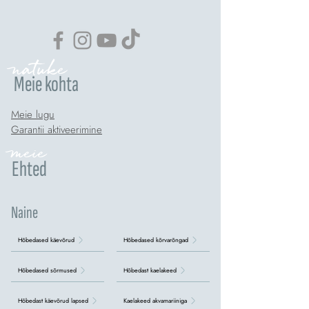
natuke
Meie kohta
Meie lugu
Garantii aktiveerimine
meie
Ehted
Naine
Hõbedased käevõrud
Hõbedased kõrvarõngad
Hõbedased sõrmused
Hõbedast kaelakeed
Hõbedast käevõrud lapsed
Kaelakeed akvamariiniga