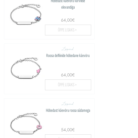
Hõbedast käevõru värvilise
elevandiga
64,00€
ÕPPE LISAKS >
Lapsed
Roosa delfiinide hõbedane käevõru
64,00€
ÕPPE LISAKS >
Lapsed
Hõbedast käevõru roosa südamega
54,00€