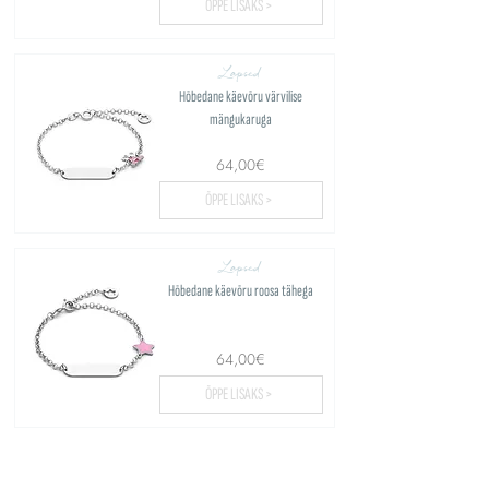
ÕPPE LISAKS >
Lapsed
Hõbedane käevõru värvilise
mängukaruga
64,00€
ÕPPE LISAKS >
Lapsed
Hõbedane käevõru roosa tähega
64,00€
ÕPPE LISAKS >
Laadige üles rohkem...