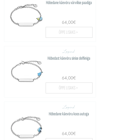
Hõbedane käevõru värvilise paadiga
64,00€
ÕPPE LISAKS >
Lapsed
Hõbedast käevõru sinise delfiiniga
64,00€
ÕPPE LISAKS >
Lapsed
Hõbedane käevõru koos autoga
64,00€