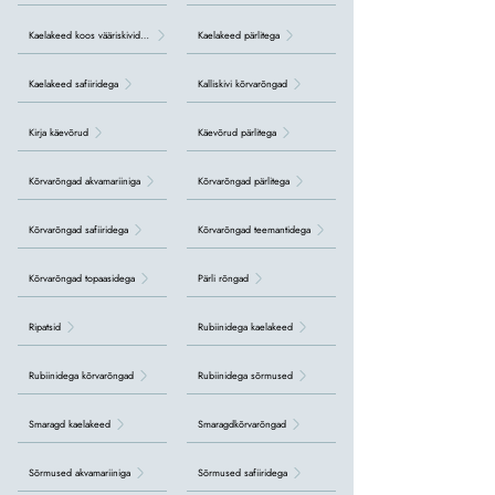
Kaelakeed koos vääriskividega
Kaelakeed pärlitega
Kaelakeed safiiridega
Kalliskivi kõrvarõngad
Kirja käevõrud
Käevõrud pärlitega
Kõrvarõngad akvamariiniga
Kõrvarõngad pärlitega
Kõrvarõngad safiiridega
Kõrvarõngad teemantidega
Kõrvarõngad topaasidega
Pärli rõngad
Ripatsid
Rubiinidega kaelakeed
Rubiinidega kõrvarõngad
Rubiinidega sõrmused
Smaragd kaelakeed
Smaragdkõrvarõngad
Sõrmused akvamariiniga
Sõrmused safiiridega