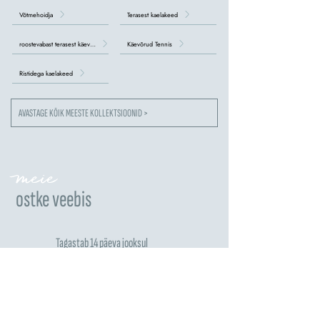
Võtmehoidja
Terasest kaelakeed
roostevabast terasest käevõrud
Käevõrud Tennis
Ristidega kaelakeed
AVASTAGE KÕIK MEESTE KOLLEKTSIOONID >
meie
ostke veebis
Tagastab 14 päeva jooksul
Taotle tagastamist >
Saadetis 14 päevast 4 nädalani