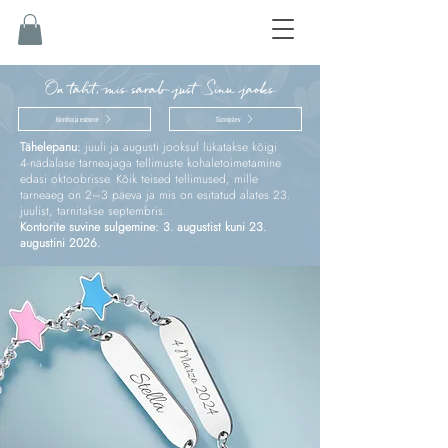
On täht, mis särab just Sinu jaoks
Kinnitus ja esimene
Sünnipäev
Tähelepanu:
juuli ja augusti jooksul lükatakse kõigi
4‑nädalase tarneajaga tellimuste kohaletoimetamine
edasi oktoobrisse. Kõik teised tellimused, mille
tarneaeg on 2–3 päeva ja mis on esitatud alates 23.
juulist, tarnitakse septembris.
Kontorite suvine sulgemine: 3. augustist kuni 23.
augustini 2026.