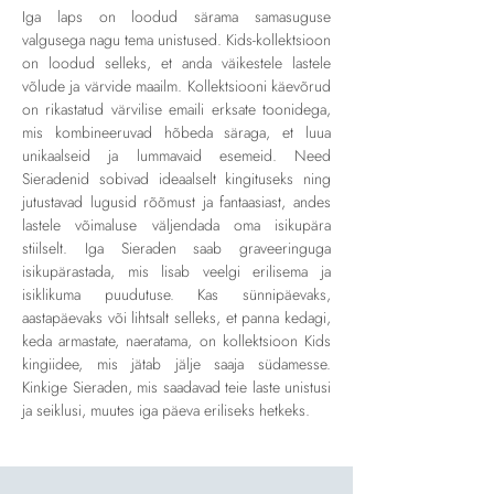
Iga laps on loodud särama samasuguse
valgusega nagu tema unistused. Kids-kollektsioon
on loodud selleks, et anda väikestele lastele
võlude ja värvide maailm. Kollektsiooni käevõrud
on rikastatud värvilise emaili erksate toonidega,
mis kombineeruvad hõbeda säraga, et luua
unikaalseid ja lummavaid esemeid. Need
Sieradenid sobivad ideaalselt kingituseks ning
jutustavad lugusid rõõmust ja fantaasiast, andes
lastele võimaluse väljendada oma isikupära
stiilselt. Iga Sieraden saab graveeringuga
isikupärastada, mis lisab veelgi erilisema ja
isiklikuma puudutuse. Kas sünnipäevaks,
aastapäevaks või lihtsalt selleks, et panna kedagi,
keda armastate, naeratama, on kollektsioon Kids
kingiidee, mis jätab jälje saaja südamesse.
Kinkige Sieraden, mis saadavad teie laste unistusi
ja seiklusi, muutes iga päeva eriliseks hetkeks.