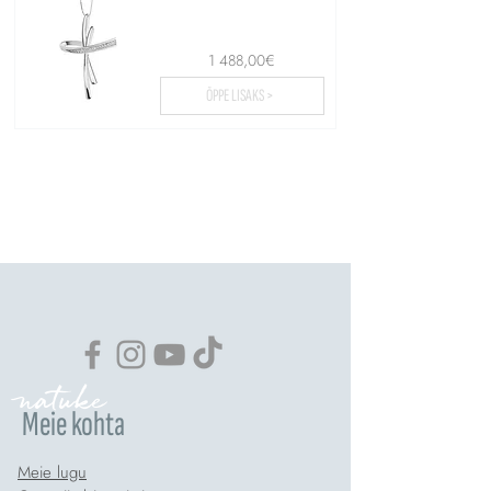
1 488,00€
ÕPPE LISAKS >
Laadige üles rohkem...
natuke
Meie kohta
Meie lugu