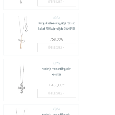
ÕPPE LISAKS >
Ristid
Ristiga kaelakee valgest ja roosast
kullast 750‰ ja valgete DIAMONDS
758,00€
ÕPPE LISAKS >
Ristid
Kuldne ja teemantidega risti
kaelakee
1 438,00€
ÕPPE LISAKS >
Ristid
Kuldne ja teemantidega risti