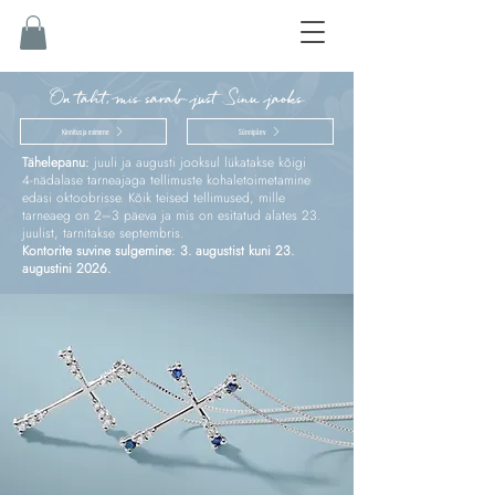
On täht, mis särab just Sinu jaoks
Kinnitus ja esimene
Sünnipäev
Tähelepanu:
juuli ja augusti jooksul lükatakse kõigi
4‑nädalase tarneajaga tellimuste kohaletoimetamine
edasi oktoobrisse. Kõik teised tellimused, mille
tarneaeg on 2–3 päeva ja mis on esitatud alates 23.
juulist, tarnitakse septembris.
Kontorite suvine sulgemine: 3. augustist kuni 23.
augustini 2026.