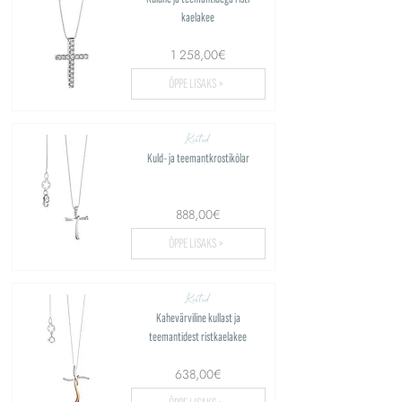
kaelakee
1 258,00€
ÕPPE LISAKS >
Ristid
Kuld- ja teemantkrostikõlar
888,00€
ÕPPE LISAKS >
Ristid
Kahevärviline kullast ja
teemantidest ristkaelakee
638,00€