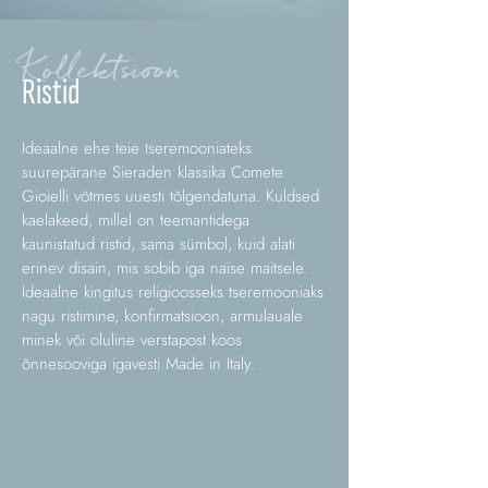
Kollektsioon
Ristid
Ideaalne ehe teie tseremooniateks
suurepärane Sieraden klassika Comete
Gioielli võtmes uuesti tõlgendatuna. Kuldsed
kaelakeed, millel on teemantidega
kaunistatud ristid, sama sümbol, kuid alati
erinev disain, mis sobib iga naise maitsele.
Ideaalne kingitus religioosseks tseremooniaks
nagu ristimine, konfirmatsioon, armulauale
minek või oluline verstapost koos
õnnesooviga igavesti Made in Italy.