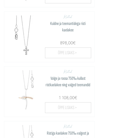
Ristid
Kuldne ja teemantidega risti
kaelakee
898,00€
ÕPPE LISAKS >
Ristid
Valge ja roosa 750‰ kullast
ristkaelakee ning valged teemandid
1 108,00€
ÕPPE LISAKS >
Ristid
Ristiga kaelakee 750‰ valgest ja