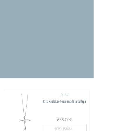
Ristid
Risti kaelakee teemantide ja kullaga
638,00€
ÕPPE LISAKS >