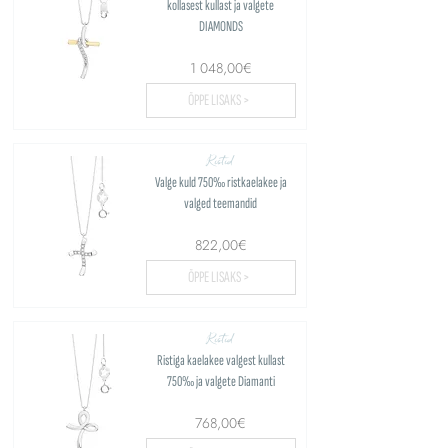
kollasest kullast ja valgete
DIAMONDS
1 048,00€
ÕPPE LISAKS >
Ristid
Valge kuld 750‰ ristkaelakee ja
valged teemandid
822,00€
ÕPPE LISAKS >
Ristid
Ristiga kaelakee valgest kullast
750‰ ja valgete Diamanti
768,00€