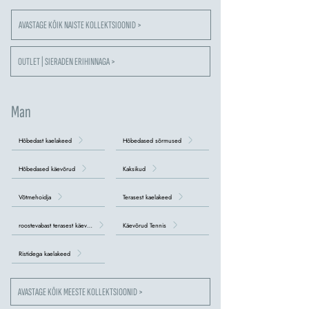
AVASTAGE KÕIK NAISTE KOLLEKTSIOONID >
OUTLET | SIERADEN ERIHINNAGA >
Man
Hõbedast kaelakeed
Hõbedased sõrmused
Hõbedased käevõrud
Kaksikud
Võtmehoidja
Terasest kaelakeed
roostevabast terasest käevõrud
Käevõrud Tennis
Ristidega kaelakeed
AVASTAGE KÕIK MEESTE KOLLEKTSIOONID >