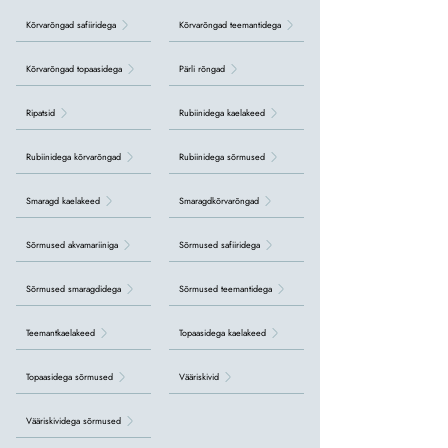
Kõrvarõngad safiiridega
Kõrvarõngad teemantidega
Kõrvarõngad topaasidega
Pärli rõngad
Ripatsid
Rubiinidega kaelakeed
Rubiinidega kõrvarõngad
Rubiinidega sõrmused
Smaragd kaelakeed
Smaragdkõrvarõngad
Sõrmused akvamariiniga
Sõrmused safiiridega
Sõrmused smaragdidega
Sõrmused teemantidega
Teemantkaelakeed
Topaasidega kaelakeed
Topaasidega sõrmused
Vääriskivid
Vääriskividega sõrmused