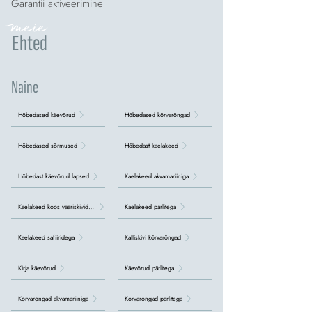
Garantii aktiveerimine
meie
Ehted
Naine
Hõbedased käevõrud
Hõbedased kõrvarõngad
Hõbedased sõrmused
Hõbedast kaelakeed
Hõbedast käevõrud lapsed
Kaelakeed akvamariiniga
Kaelakeed koos vääriskividega
Kaelakeed pärlitega
Kaelakeed safiiridega
Kalliskivi kõrvarõngad
Kirja käevõrud
Käevõrud pärlitega
Kõrvarõngad akvamariiniga
Kõrvarõngad pärlitega