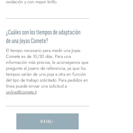
oxidación y con mayor brillo.
La plata rodiada es plata tratada con rodio.
¿Cuáles son los tiempos de adaptación
de una Joyas Comete?
El tiempo necesario para medir una Joyas
Comete es de 10/30 días. Para una
información más precisa, le aconsejamos que
pregunte al joyero de referencia, ya que los
tiempos varían de una joya a otra en función
del tipo de trabajo solicitado. Para pedidos en
línea puede enviar una solicitud a
online@comete.it
.
IR A FAQ >
Carica altre FAQ...