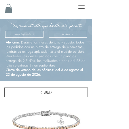
Hay una estrella que brilla sólo para ti
Confirmación y Comunión
Nacimiento
Atención:
Durante los meses de julio y agosto, todos
los pedidos con un plazo de entrega de 4 semanas
tendrán su entrega aplazada hasta el mes de octubre.
Para todos los demás pedidos con un plazo de
entrega de 2-3 días, los realizados a partir del 23 de
julio se entregarán en septiembre.
Cierre de verano de las oficinas: del 3 de agosto al
23 de agosto de 2026.
VOLVER