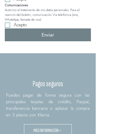
Comunicaciones
Autorizo el tratamiento de mis datos personales. Para el 
reenvío del boletín, comunicación Via telefónica (sms, 
WhatsApp, llamada de voz)
Acepto
Enviar
Pagos seguros
Puedes pagar de forma segura con las
principales tarjetas de crédito, Paypal,
transferencia bancaria o aplazar la compra
en 3 plazos con Klarna.
MÁS INFORMACIÓN >