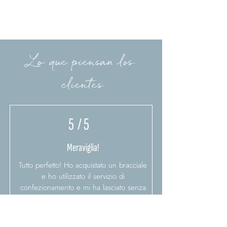
Lo que piensan los
clientes
5
/ 5
Meraviglia!
Tutto perfetto! Ho acquistato un bracciale
e ho utilizzato il servizio di
confezionamento e mi ha lasciato senza
parole! Curatissimo e con bigliettino scritto
a mano.