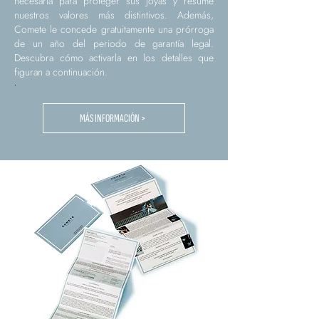
necesaria para proteger sus joyas y resume
nuestros valores más distintivos. Además,
Comete le concede gratuitamente una prórroga
de un año del periodo de garantía legal.
Descubra cómo activarla en los detalles que
figuran a continuación.
.
MÁS INFORMACIÓN >