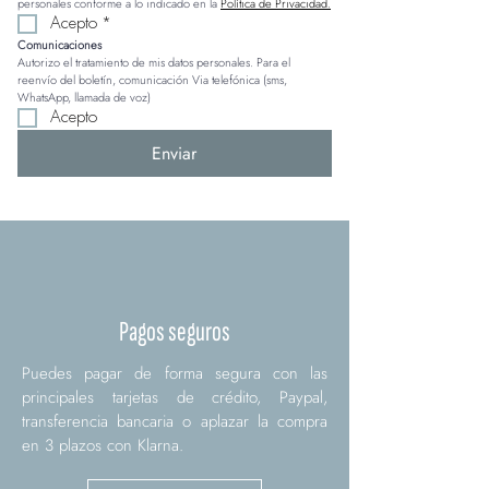
personales conforme a lo indicado en la 
Política de Privacidad.
Acepto
*
Comunicaciones
Autorizo el tratamiento de mis datos personales. Para el 
reenvío del boletín, comunicación Via telefónica (sms, 
WhatsApp, llamada de voz)
Acepto
Enviar
Pagos seguros
Puedes pagar de forma segura con las
principales tarjetas de crédito, Paypal,
transferencia bancaria o aplazar la compra
en 3 plazos con Klarna.