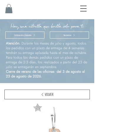
Hay una estrella que brilla sólo para ti
Confirmación y Comunión
Nacimiento
Atención:
Durante los meses de julio y agosto, todos
los pedidos con un plazo de entrega de 4 semanas
tendrán su entrega aplazada hasta el mes de octubre.
Para todos los demás pedidos con un plazo de
entrega de 2-3 días, los realizados a partir del 23 de
julio se entregarán en septiembre.
Cierre de verano de las oficinas: del 3 de agosto al
23 de agosto de 2026.
VOLVER