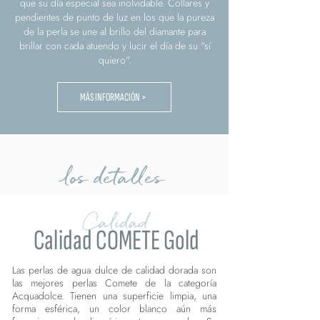
que su día especial sea inolvidable. Collares y
pendientes de punto de luz en los que la pureza
de la perla se une al brillo del diamante para
brillar con cada atuendo y lucir el día de su "sí
quiero".
MÁS INFORMACIÓN >
los detalles
Calidad
Calidad COMETE Gold
Las perlas de agua dulce de calidad dorada son
las mejores perlas Comete de la categoría
Acquadolce. Tienen una superficie limpia, una
forma esférica, un color blanco aún más