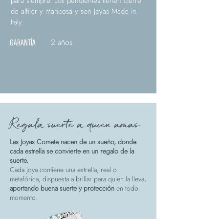
para siempre. Los pendientes tienen cierre
de alfiler y mariposa y son Joyas Made in
Italy.
2 años
GARANTÍA
Regala suerte a quien amas
Las Joyas Comete nacen de un sueño, donde
cada estrella se convierte en un regalo de la
suerte.
Cada joya contiene una estrella, real o
metafórica, dispuesta a brillar para quien la lleva,
aportando buena suerte y protección
en todo
momento.