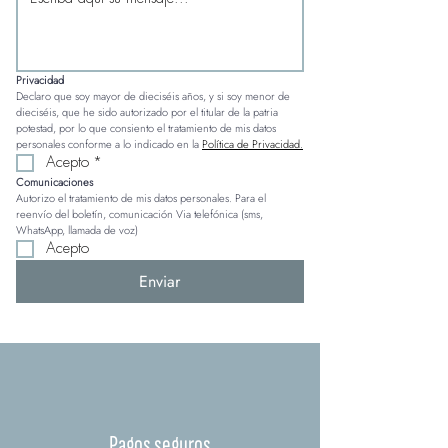
Privacidad
Declaro que soy mayor de dieciséis años, y si soy menor de 
dieciséis, que he sido autorizado por el titular de la patria 
potestad, por lo que consiento el tratamiento de mis datos 
personales conforme a lo indicado en la 
Política de Privacidad.
Acepto
*
Comunicaciones
Autorizo el tratamiento de mis datos personales. Para el 
reenvío del boletín, comunicación Via telefónica (sms, 
WhatsApp, llamada de voz)
Acepto
Enviar
Pagos seguros