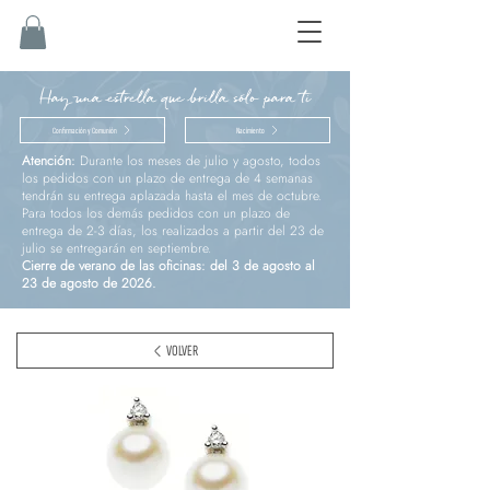
Hay una estrella que brilla sólo para ti
Confirmación y Comunión
Nacimiento
Atención:
Durante los meses de julio y agosto, todos
los pedidos con un plazo de entrega de 4 semanas
tendrán su entrega aplazada hasta el mes de octubre.
Para todos los demás pedidos con un plazo de
entrega de 2-3 días, los realizados a partir del 23 de
julio se entregarán en septiembre.
Cierre de verano de las oficinas: del 3 de agosto al
23 de agosto de 2026.
VOLVER