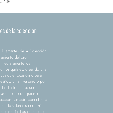
 a 60€
es de la colección
Diamantes de la Colección
tamiento del oro:
inmediatamente los
untos quilates, creando una
 cualquier ocasión o para
eaños, un aniversario o por
rdar. La forma recuerda a un
ar el rostro de quien lo
olección han sido concebidas
uerido y llenar su corazón
 de alegría. Los pendientes