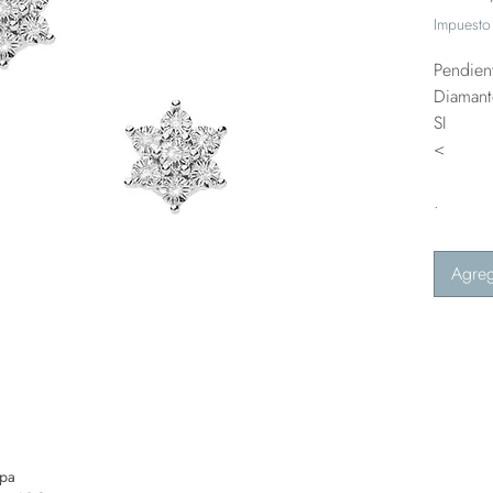
Impuesto 
Pendien
Diamant
SI
<
.
Agreg
opa