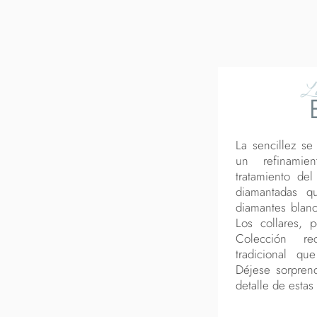
L
La sencillez se
un refinamie
tratamiento del
diamantadas qu
diamantes blan
Los collares, 
Colección re
tradicional q
Déjese sorprend
detalle de estas