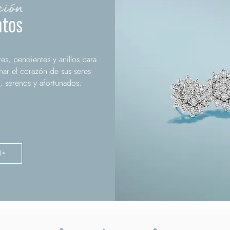
ción
tos
s, pendientes y anillos para
enar el corazón de sus seres
 serenos y afortunados.
N >