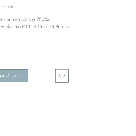
incluido
tes en oro blanco 750‰.
es blancos P.Ct. 6 Color G Pureza
ar al carrito