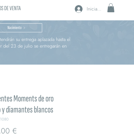
S DE VENTA
Iniciar sesión
Nacimiento
endrán su entrega aplazada hasta el
r del 23 de julio se entregarán en
entes Moments de oro
 y diamantes blancos
B1080
Precio
,00 €