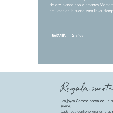
de oro blanco con diamantes Moment
amuletos de la suerte para llevar siem
GARANTÍA
2 años
Regala suert
Las Joyas Comete nacen de un su
suerte.
Cada joya contiene una estrella, r