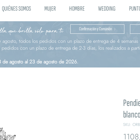
QUIÉNES SOMOS
MUJER
HOMBRE
WEDDING
PUNTO
la que brilla sólo para ti
Confirmación y Comunión
y agosto, todos los pedidos con un plazo de entrega de 4 semanas t
pedidos con un plazo de entrega de 2-3 días, los realizados a parti
 3 de agosto al 23 de agosto de 2026.
Pendi
blanco
SKU: OR
1108