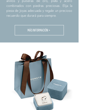
anillos y pulseras de oro, plata y acero
combinados con piedras preciosas. Elija la
pieza de Joyas adecuada y regale un precioso
recuerdo que durará para siempre.
MÁS INFORMACIÓN >