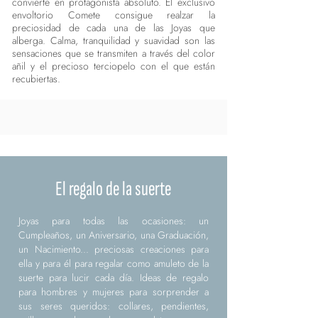
convierte en protagonista absoluto. El exclusivo
envoltorio Comete consigue realzar la
preciosidad de cada una de las Joyas que
alberga. Calma, tranquilidad y suavidad son las
sensaciones que se transmiten a través del color
añil y el precioso terciopelo con el que están
recubiertas.
El regalo de la suerte
Joyas para todas las ocasiones: un
Cumpleaños, un Aniversario, una Graduación,
un Nacimiento... preciosas creaciones para
ella y para él para regalar como amuleto de la
suerte para lucir cada día. Ideas de regalo
para hombres y mujeres para sorprender a
sus seres queridos: collares, pendientes,