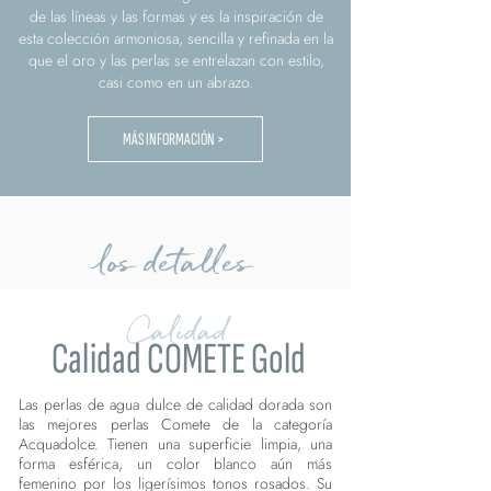
de las líneas y las formas y es la inspiración de
esta colección armoniosa, sencilla y refinada en la
que el oro y las perlas se entrelazan con estilo,
casi como en un abrazo.
MÁS INFORMACIÓN >
los detalles
Calidad
Calidad COMETE Gold
Las perlas de agua dulce de calidad dorada son
las mejores perlas Comete de la categoría
Acquadolce. Tienen una superficie limpia, una
forma esférica, un color blanco aún más
femenino por los ligerísimos tonos rosados. Su