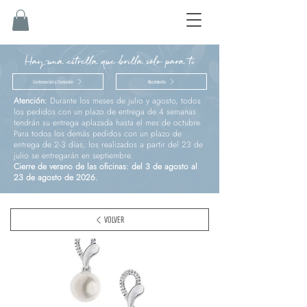
Hay una estrella que brilla sólo para ti
Confirmación y Comunión
Nacimiento
Atención:
Durante los meses de julio y agosto, todos
los pedidos con un plazo de entrega de 4 semanas
tendrán su entrega aplazada hasta el mes de octubre.
Para todos los demás pedidos con un plazo de
entrega de 2-3 días, los realizados a partir del 23 de
julio se entregarán en septiembre.
Cierre de verano de las oficinas: del 3 de agosto al
23 de agosto de 2026.
VOLVER