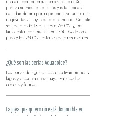
una aleación de oro, cobre y paladio. Su
pureza se mide en quilates y ésta indica la
cantidad de oro puro que contiene una pieza
de joyería: las Joyas de oro blanco de Comete
son de oro de 18 quilates o 750 ‰ y, por
tanto, están compuestas por 750 ‰ de oro
puro y los 250 ‰ restantes de otros metales.
¿Qué son las perlas Aquadolce?
Las perlas de agua dulce se cultivan en ríos y
lagos y presentan una mayor variedad de
colores y formas.
La joya que quiero no está disponible en
su sitio web. ¿Qué puedo hacer?
Si necesita saber cuándo volverá a estar
disponible uno de nuestros artículos de Joyas,