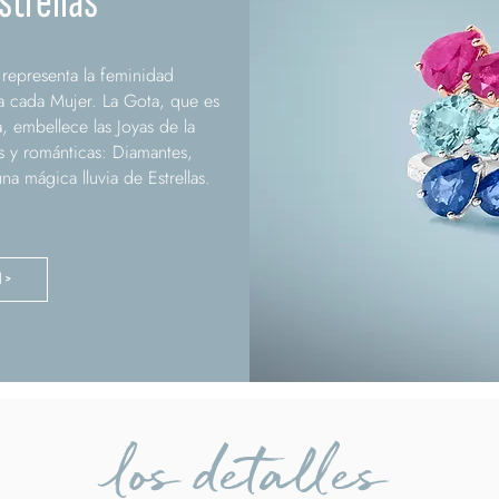
strellas
representa la feminidad
 a cada Mujer. La Gota, que es
, embellece las Joyas de la
 y románticas: Diamantes,
a mágica lluvia de Estrellas.
N >
los detalles