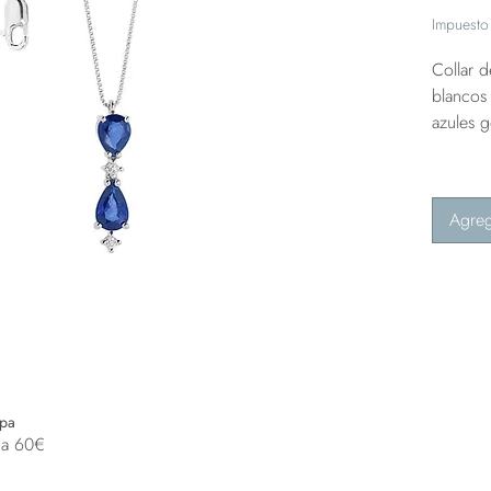
Impuesto 
Collar 
blancos 
azules 
Agreg
opa
 a 60€