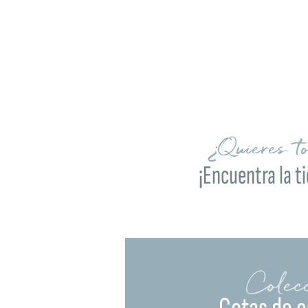
¿Quieres t
¡Encuentra la t
Colec