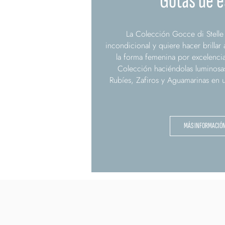
Gotas de e
La Colección Gocce di Stelle 
incondicional y quiere hacer brillar
la forma femenina por excelencia
Colección haciéndolas luminosas
Rubíes, Zafiros y Aguamarinas en un
MÁS INFORMACIÓ