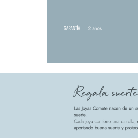
GARANTÍA
2 años
Regala suert
Las Joyas Comete nacen de un su
suerte.
Cada joya contiene una estrella, r
aportando buena suerte y protec