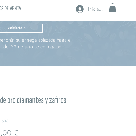
S DE VENTA
Iniciar sesión
Nacimiento
endrán su entrega aplazada hasta el
r del 23 de julio se entregarán en
 de oro diamantes y zafiros
1606
Precio
,00 €