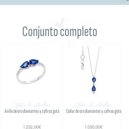
el
Conjunto completo
Gotas de estrellas
Gotas de estrellas
Anillo de oro diamantes y zafiros gota
Collar de oro diamantes y zafiros gota
1.232,00€
1.030,00€