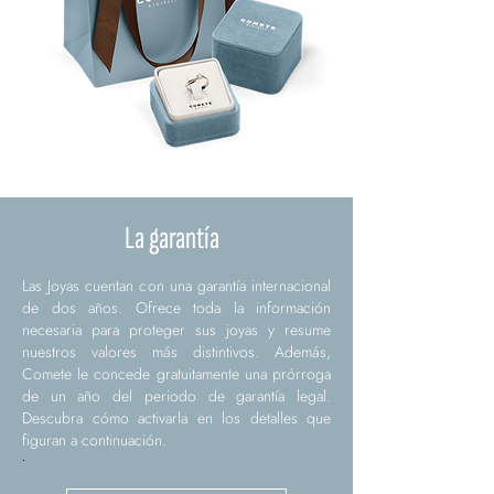
La garantía
Las Joyas cuentan con una garantía internacional
de dos años. Ofrece toda la información
necesaria para proteger sus joyas y resume
nuestros valores más distintivos. Además,
Comete le concede gratuitamente una prórroga
de un año del periodo de garantía legal.
Descubra cómo activarla en los detalles que
figuran a continuación.
.