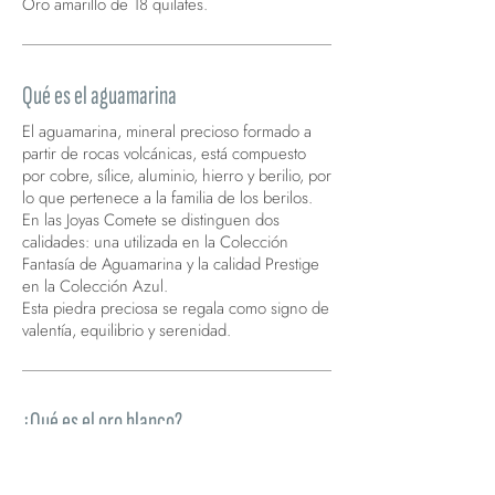
Oro amarillo de 18 quilates.
Qué es el aguamarina
El aguamarina, mineral precioso formado a
partir de rocas volcánicas, está compuesto
por cobre, sílice, aluminio, hierro y berilio, por
lo que pertenece a la familia de los berilos.
En las Joyas Comete se distinguen dos
calidades: una utilizada en la Colección
Fantasía de Aguamarina y la calidad Prestige
en la Colección Azul.
Esta piedra preciosa se regala como signo de
valentía, equilibrio y serenidad.
¿Qué es el oro blanco?
El oro es un metal maleable, noble y de color
amarillo brillante que se encuentra en la