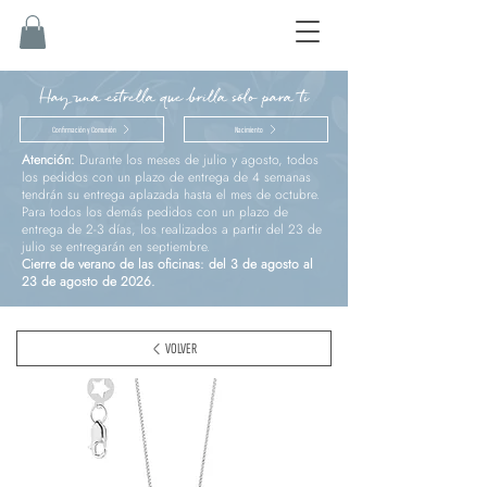
Hay una estrella que brilla sólo para ti
Confirmación y Comunión
Nacimiento
Atención:
Durante los meses de julio y agosto, todos
los pedidos con un plazo de entrega de 4 semanas
tendrán su entrega aplazada hasta el mes de octubre.
Para todos los demás pedidos con un plazo de
entrega de 2-3 días, los realizados a partir del 23 de
julio se entregarán en septiembre.
Cierre de verano de las oficinas: del 3 de agosto al
23 de agosto de 2026.
VOLVER