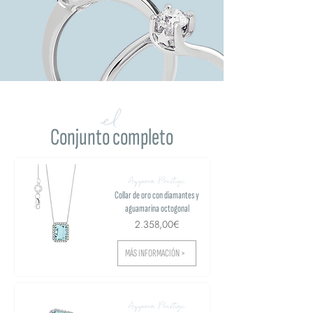
el
Conjunto completo
Azzurra Prestige
Collar de oro con diamantes y
aguamarina octogonal
2.358,00€
MÁS INFORMACIÓN >
Azzurra Prestige