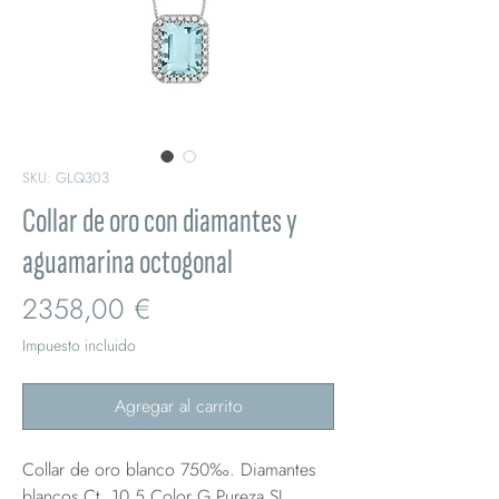
SKU: GLQ303
Collar de oro con diamantes y
aguamarina octogonal
Precio
2358,00 €
Impuesto incluido
Agregar al carrito
Collar de oro blanco 750‰. Diamantes
blancos Ct. 10,5 Color G Pureza SI.