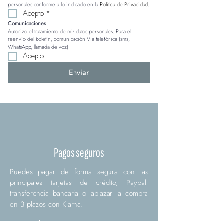
personales conforme a lo indicado en la 
Política de Privacidad.
Acepto
*
Comunicaciones
Autorizo el tratamiento de mis datos personales. Para el 
reenvío del boletín, comunicación Via telefónica (sms, 
WhatsApp, llamada de voz)
Acepto
Enviar
Pagos seguros
Puedes pagar de forma segura con las
principales tarjetas de crédito, Paypal,
transferencia bancaria o aplazar la compra
en 3 plazos con Klarna.