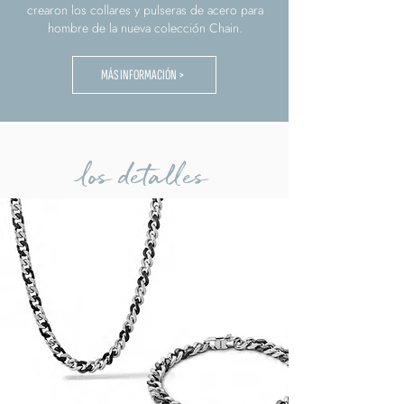
crearon los collares y pulseras de acero para
hombre de la nueva colección Chain.
MÁS INFORMACIÓN >
los detalles