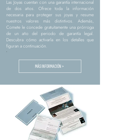
Las Joyas cuentan con una garantía internacional
de dos años. Ofrece toda la información
necesaria para proteger sus joyas y resume
nuestros valores más distintivos. Además,
Comete le concede gratuitamente una prórroga
de un año del periodo de garantía legal.
Descubra cómo activarla en los detalles que
figuran a continuación.
.
MÁS INFORMACIÓN >