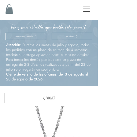
Hay una estrella que brilla sólo para ti
Confirmación y Comunión
Nacimiento
Atención:
Durante los meses de julio y agosto, todos
los pedidos con un plazo de entrega de 4 semanas
tendrán su entrega aplazada hasta el mes de octubre.
Para todos los demás pedidos con un plazo de
entrega de 2-3 días, los realizados a partir del 23 de
julio se entregarán en septiembre.
Cierre de verano de las oficinas: del 3 de agosto al
23 de agosto de 2026.
VOLVER