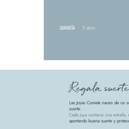
GARANTÍA
2 años
Regala suert
Las Joyas Comete nacen de un su
suerte.
Cada joya contiene una estrella, r
aportando buena suerte y protec