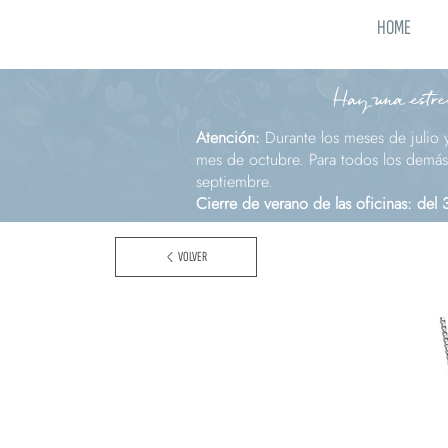
HOME
Hay una estrel
Atención:
Durante los meses de julio 
mes de octubre. Para todos los demás 
septiembre.
Cierre de verano de las oficinas: del
VOLVER