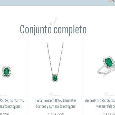
el
Conjunto completo
gina
Regina
Regi
 750‰, diamantes
Collar de oro 750‰, diamantes
Anillo de oro 750‰, d
eralda octogonal
blancos y esmeralda octogonal
y esmeralda o
98,00€
1.968,00€
1.868,