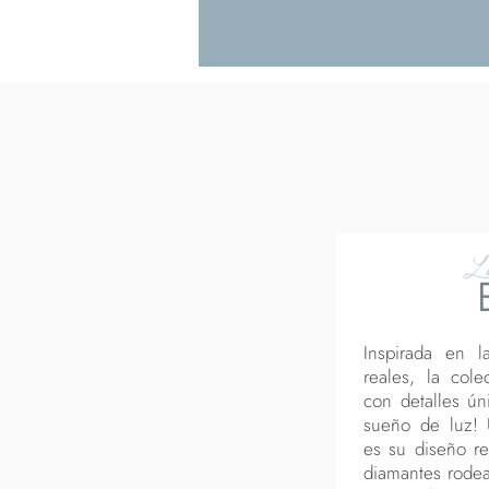
L
Inspirada en l
reales, la col
con detalles ún
sueño de luz! Un
es su diseño re
diamantes rodea 