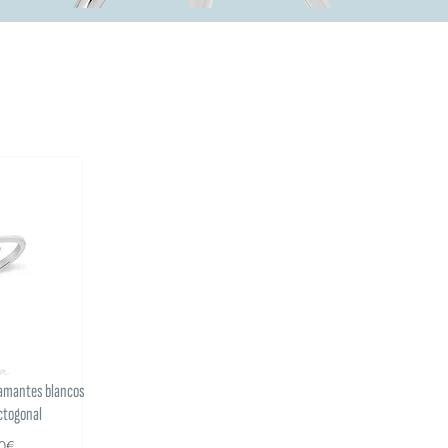
na
iamantes blancos
ctogonal
00€