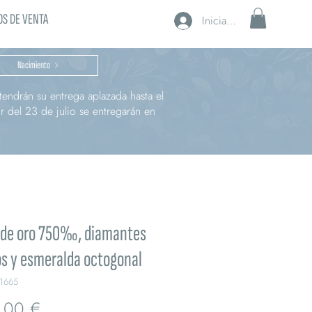
S DE VENTA
Iniciar sesión
Nacimiento
endrán su entrega aplazada hasta el
r del 23 de julio se entregarán en
r de oro 750‰, diamantes
s y esmeralda octogonal
1665
Precio
,00 €