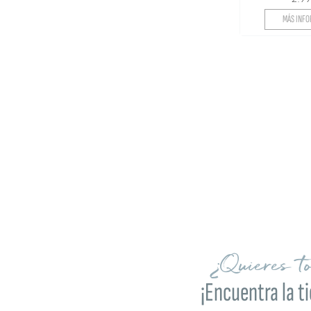
MÁS INFO
¿Quieres t
¡Encuentra la t