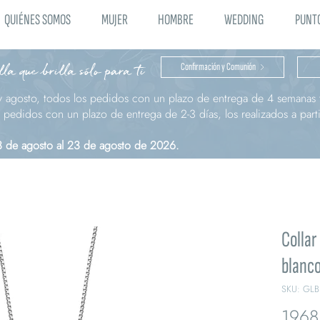
QUIÉNES SOMOS
MUJER
HOMBRE
WEDDING
PUNTO
la que brilla sólo para ti
Confirmación y Comunión
y agosto, todos los pedidos con un plazo de entrega de 4 semanas t
pedidos con un plazo de entrega de 2-3 días, los realizados a parti
 3 de agosto al 23 de agosto de 2026.
Colla
blanco
SKU: GLB
1968