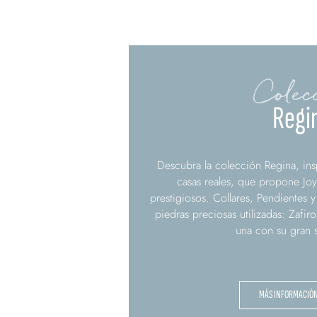
Colec
Regi
Descubra la colección Regina, insp
casas reales, que propone Joy
prestigiosos. Collares, Pendientes y
piedras preciosas utilizadas: Zafir
una con su gran s
MÁS INFORMACIÓ