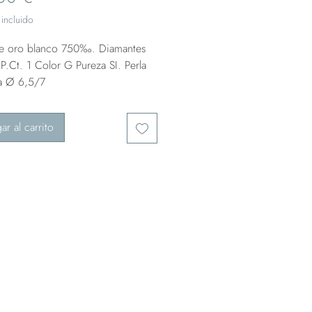
incluido
de oro blanco 750‰. Diamantes
P.Ct. 1 Color G Pureza SI. Perla
da Ø 6,5/7
ar al carrito