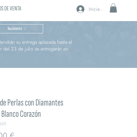
S DE VENTA
Iniciar sesión
Nacimiento
endrán su entrega aplazada hasta el
r del 23 de julio se entregarán en
 de Perlas con Diamantes
 Blanco Corazón
625
Precio
00 €