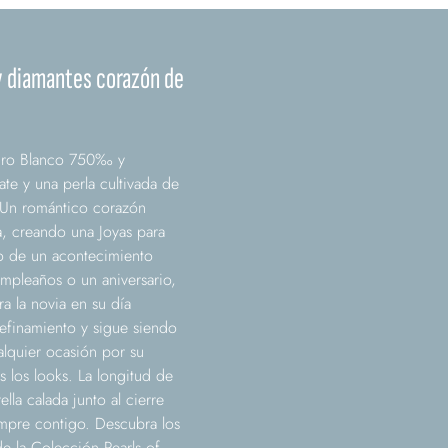
 y diamantes corazón de
Oro Blanco 750‰ y
te y una perla cultivada de
 Un romántico corazón
a, creando una Joyas para
o de un acontecimiento
mpleaños o un aniversario,
a la novia en su día
refinamiento y sigue siendo
alquier ocasión por su
s los looks. La longitud de
lla calada junto al cierre
empre contigo. Descubra los
e la Colección Pearls of