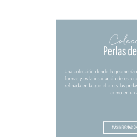
Colec
Perlas d
Una colección donde la geometría es 
formas y es la inspiración de esta c
refinada en la que el oro y las perla
como en un 
MÁS INFORMACIÓ