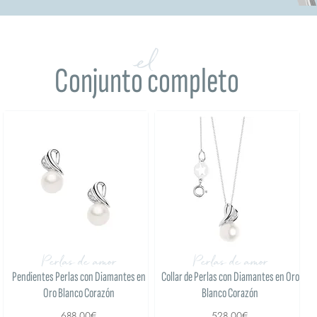
el
Conjunto completo
Perlas de amor
Perlas de amor
Pendientes Perlas con Diamantes en
Collar de Perlas con Diamantes en Oro
Oro Blanco Corazón
Blanco Corazón
688,00€
528,00€