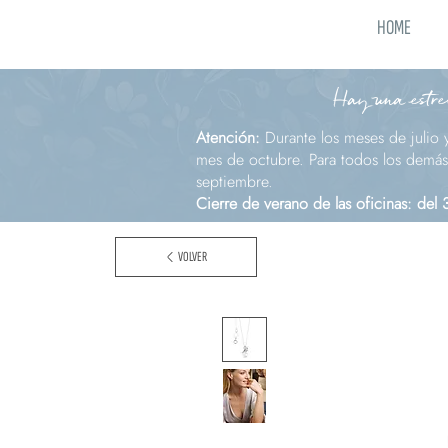
HOME
Hay una estrel
Atención:
Durante los meses de julio 
mes de octubre. Para todos los demás 
septiembre.
Cierre de verano de las oficinas: del
VOLVER