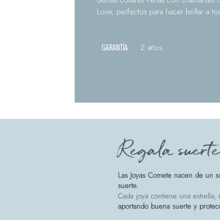
Love, perfectos para hacer brillar a t
GARANTÍA
2 años
Regala suert
Las Joyas Comete nacen de un su
suerte.
Cada joya contiene una estrella, r
aportando buena suerte y protec