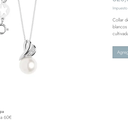
Impuesto 
Collar 
blancos 
cultiva
Agreg
opa
 a 60€