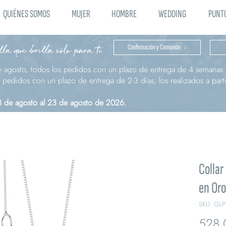
QUIÉNES SOMOS
MUJER
HOMBRE
WEDDING
PUNTO
la que brilla sólo para ti
Confirmación y Comunión
y agosto, todos los pedidos con un plazo de entrega de 4 semanas t
pedidos con un plazo de entrega de 2-3 días, los realizados a parti
 3 de agosto al 23 de agosto de 2026.
Collar
en Oro
SKU: GLP
528,