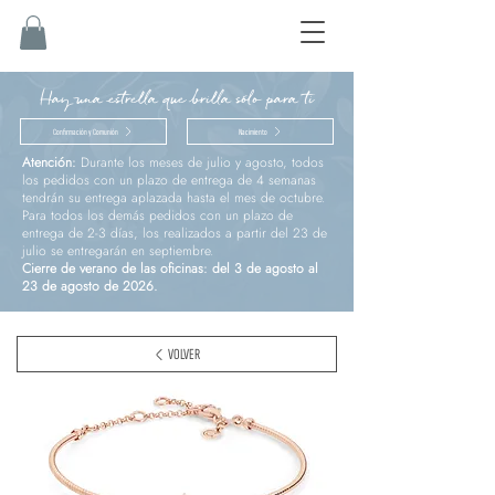
Hay una estrella que brilla sólo para ti
Confirmación y Comunión
Nacimiento
Atención:
Durante los meses de julio y agosto, todos
los pedidos con un plazo de entrega de 4 semanas
tendrán su entrega aplazada hasta el mes de octubre.
Para todos los demás pedidos con un plazo de
entrega de 2-3 días, los realizados a partir del 23 de
julio se entregarán en septiembre.
Cierre de verano de las oficinas: del 3 de agosto al
23 de agosto de 2026.
VOLVER