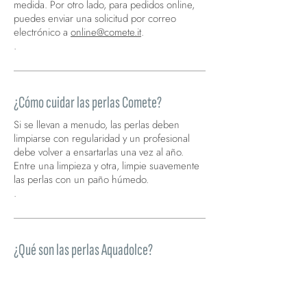
medida. Por otro lado, para pedidos online,
puedes enviar una solicitud por correo
electrónico a
online@comete.it
.
.
¿Cómo cuidar las perlas Comete?
Si se llevan a menudo, las perlas deben
limpiarse con regularidad y un profesional
debe volver a ensartarlas una vez al año.
Entre una limpieza y otra, limpie suavemente
las perlas con un paño húmedo.
.
¿Qué son las perlas Aquadolce?
Las perlas de agua dulce se cultivan en ríos y
lagos y presentan una mayor variedad de
colores y formas.