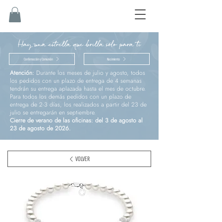
Hay una estrella que brilla sólo para ti
Confirmación y Comunión
Nacimiento
Atención:
Durante los meses de julio y agosto, todos
los pedidos con un plazo de entrega de 4 semanas
tendrán su entrega aplazada hasta el mes de octubre.
Para todos los demás pedidos con un plazo de
entrega de 2-3 días, los realizados a partir del 23 de
julio se entregarán en septiembre.
Cierre de verano de las oficinas: del 3 de agosto al
23 de agosto de 2026.
VOLVER