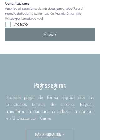
Comunicaciones
Autorizo el tratamiento de mis datos personales. Para el 
reenvío del boletín, comunicación Via telefónica (sms, 
WhatsApp, llamada de voz)
Acepto
Enviar
Pagos seguros
Puedes pagar de forma segura con las
principales tarjetas de crédito, Paypal,
transferencia bancaria o aplazar la compra
en 3 plazos con Klarna.
MÁS INFORMACIÓN >