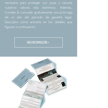
necesaria para proteger sus joyas y resume
nuestros valores más distintivos. Además,
Comete le concede gratuitamente una prórroga
de un año del periodo de garantía legal.
Descubra cómo activarla en los detalles que
figuran a continuación.
.
MÁS INFORMACIÓN >