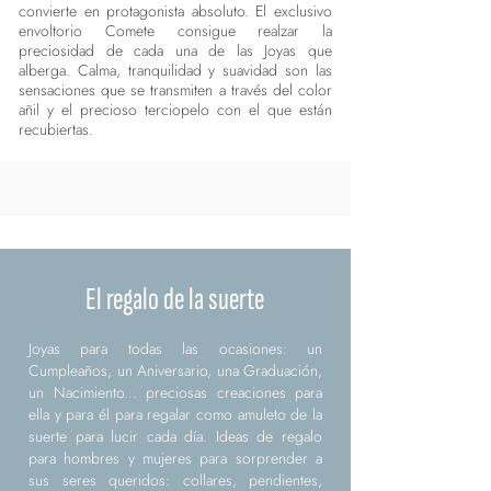
convierte en protagonista absoluto. El exclusivo
envoltorio Comete consigue realzar la
preciosidad de cada una de las Joyas que
alberga. Calma, tranquilidad y suavidad son las
sensaciones que se transmiten a través del color
añil y el precioso terciopelo con el que están
recubiertas.
El regalo de la suerte
Joyas para todas las ocasiones: un
Cumpleaños, un Aniversario, una Graduación,
un Nacimiento... preciosas creaciones para
ella y para él para regalar como amuleto de la
suerte para lucir cada día. Ideas de regalo
para hombres y mujeres para sorprender a
sus seres queridos: collares, pendientes,