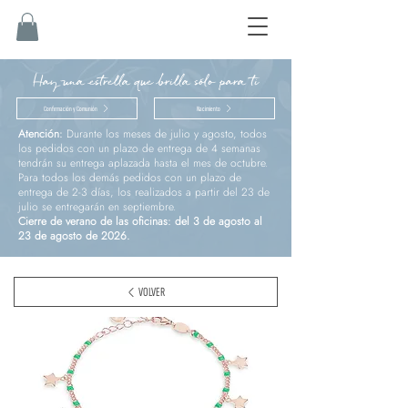
Hay una estrella que brilla sólo para ti
Confirmación y Comunión
Nacimiento
Atención:
Durante los meses de julio y agosto, todos
los pedidos con un plazo de entrega de 4 semanas
tendrán su entrega aplazada hasta el mes de octubre.
Para todos los demás pedidos con un plazo de
entrega de 2-3 días, los realizados a partir del 23 de
julio se entregarán en septiembre.
Cierre de verano de las oficinas: del 3 de agosto al
23 de agosto de 2026.
VOLVER