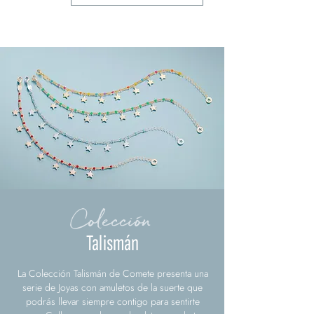
Colección
Talismán
La Colección Talismán de Comete presenta una
serie de Joyas con amuletos de la suerte que
podrás llevar siempre contigo para sentirte