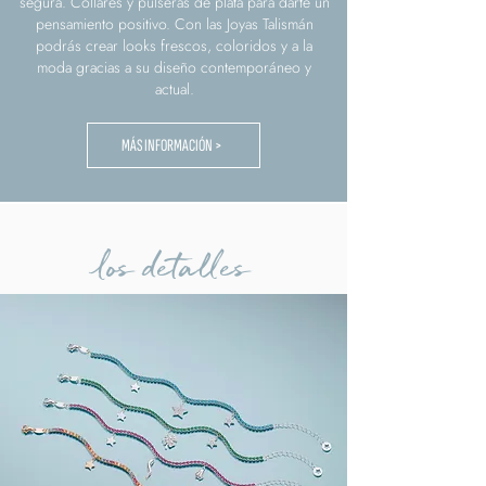
segura. Collares y pulseras de plata para darte un
pensamiento positivo. Con las Joyas Talismán
podrás crear looks frescos, coloridos y a la
moda gracias a su diseño contemporáneo y
actual.
MÁS INFORMACIÓN >
los detalles