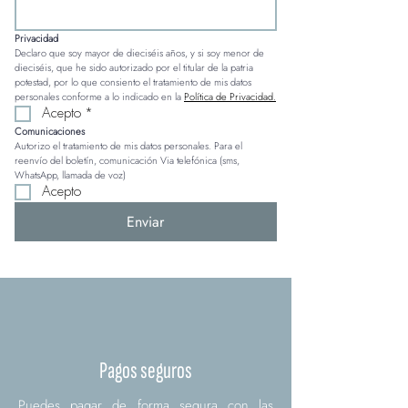
Privacidad
Declaro que soy mayor de dieciséis años, y si soy menor de 
dieciséis, que he sido autorizado por el titular de la patria 
potestad, por lo que consiento el tratamiento de mis datos 
personales conforme a lo indicado en la 
Política de Privacidad.
Acepto
*
Comunicaciones
Autorizo el tratamiento de mis datos personales. Para el 
reenvío del boletín, comunicación Via telefónica (sms, 
WhatsApp, llamada de voz)
Acepto
Enviar
Pagos seguros
Puedes pagar de forma segura con las