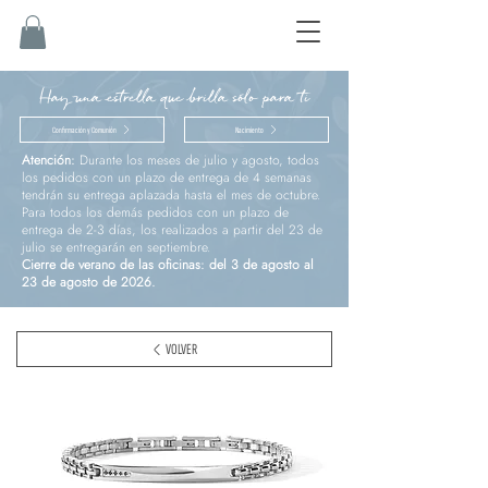
Hay una estrella que brilla sólo para ti
Confirmación y Comunión
Nacimiento
Atención:
Durante los meses de julio y agosto, todos
los pedidos con un plazo de entrega de 4 semanas
tendrán su entrega aplazada hasta el mes de octubre.
Para todos los demás pedidos con un plazo de
entrega de 2-3 días, los realizados a partir del 23 de
julio se entregarán en septiembre.
Cierre de verano de las oficinas: del 3 de agosto al
23 de agosto de 2026.
VOLVER