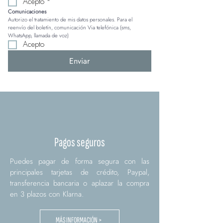
Acepto
*
Comunicaciones
Autorizo el tratamiento de mis datos personales. Para el 
reenvío del boletín, comunicación Via telefónica (sms, 
WhatsApp, llamada de voz)
Acepto
Enviar
Pagos seguros
Puedes pagar de forma segura con las
principales tarjetas de crédito, Paypal,
transferencia bancaria o aplazar la compra
en 3 plazos con Klarna.
MÁS INFORMACIÓN >