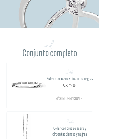
el
Conjunto completo
Suits
Pulsera de acero y circonitas negras
98,00€
MÁS INFORMACIÓN >
Suits
Collar con cruz de acero y
circonitas blancas y negras