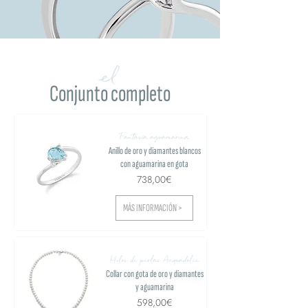
el
Conjunto completo
Fantasía aguamarina
Anillo de oro y diamantes blancos
con aguamarina en gota
738,00€
MÁS INFORMACIÓN >
Hilos de perlas Acquadolce
Collar con gota de oro y diamantes
y aguamarina
598,00€