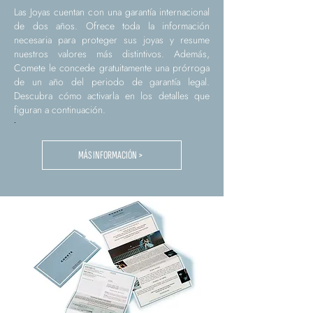
Las Joyas cuentan con una garantía internacional
de dos años. Ofrece toda la información
necesaria para proteger sus joyas y resume
nuestros valores más distintivos. Además,
Comete le concede gratuitamente una prórroga
de un año del periodo de garantía legal.
Descubra cómo activarla en los detalles que
figuran a continuación.
.
MÁS INFORMACIÓN >