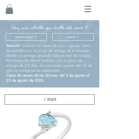
Hay una estrella que brilla sólo para ti
Confirmación y Comunión
Nacimiento
Atención:
Durante los meses de julio y agosto, todos
los pedidos con un plazo de entrega de 4 semanas
tendrán su entrega aplazada hasta el mes de octubre.
Para todos los demás pedidos con un plazo de
entrega de 2-3 días, los realizados a partir del 23 de
julio se entregarán en septiembre.
Cierre de verano de las oficinas: del 3 de agosto al
23 de agosto de 2026.
VOLVER