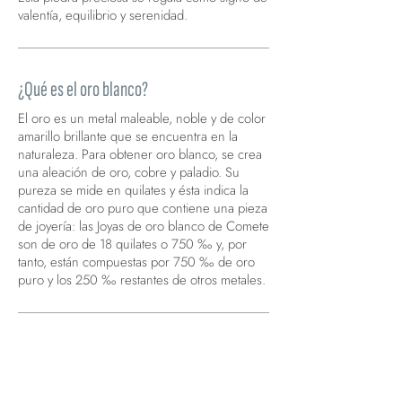
valentía, equilibrio y serenidad.
¿Qué es el oro blanco?
El oro es un metal maleable, noble y de color
amarillo brillante que se encuentra en la
naturaleza. Para obtener oro blanco, se crea
una aleación de oro, cobre y paladio. Su
pureza se mide en quilates y ésta indica la
cantidad de oro puro que contiene una pieza
de joyería: las Joyas de oro blanco de Comete
son de oro de 18 quilates o 750 ‰ y, por
tanto, están compuestas por 750 ‰ de oro
puro y los 250 ‰ restantes de otros metales.
¿Cuánto es 1 quilate?
Una piedra de 1 Quilate, que corresponde a
100 Puntos Quilate, mide 6,4 mm utilizando