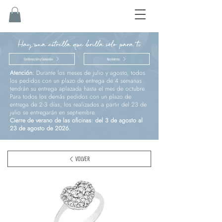
Hay una estrella que brilla sólo para ti
Confirmación y Comunión
Nacimiento
Atención:
Durante los meses de julio y agosto, todos
los pedidos con un plazo de entrega de 4 semanas
tendrán su entrega aplazada hasta el mes de octubre.
Para todos los demás pedidos con un plazo de
entrega de 2-3 días, los realizados a partir del 23 de
julio se entregarán en septiembre.
Cierre de verano de las oficinas: del 3 de agosto al
23 de agosto de 2026.
VOLVER