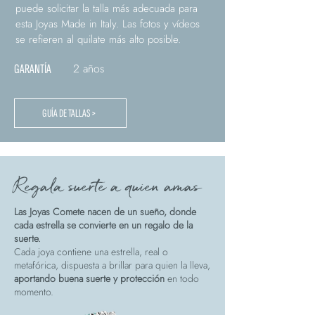
puede solicitar la talla más adecuada para
esta Joyas Made in Italy. Las fotos y vídeos
se refieren al quilate más alto posible.
2 años
GARANTÍA
GUÍA DE TALLAS >
Regala suerte a quien amas
Las Joyas Comete nacen de un sueño, donde
cada estrella se convierte en un regalo de la
suerte.
Cada joya contiene una estrella, real o
metafórica, dispuesta a brillar para quien la lleva,
aportando buena suerte y protección
en todo
momento.