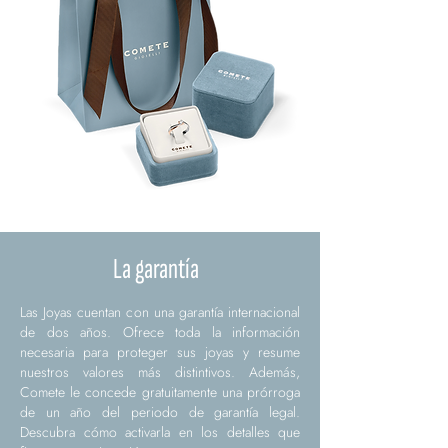
La garantía
Las Joyas cuentan con una garantía internacional
de dos años. Ofrece toda la información
necesaria para proteger sus joyas y resume
nuestros valores más distintivos. Además,
Comete le concede gratuitamente una prórroga
de un año del periodo de garantía legal.
Descubra cómo activarla en los detalles que