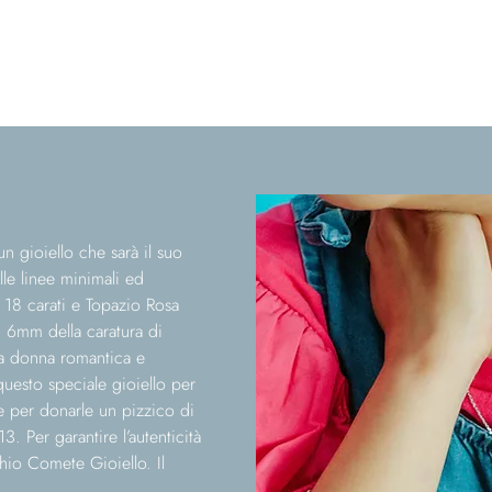
un gioiello che sarà il suo
le linee minimali ed
18 carati e Topazio Rosa
i 6mm della caratura di
 la donna romantica e
questo speciale gioiello per
e per donarle un pizzico di
3. Per garantire l’autenticità
hio Comete Gioiello. Il