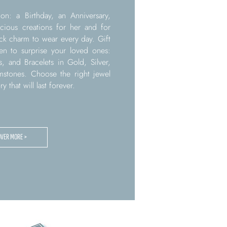
on: a Birthday, an Anniversary,
ecious creations for her and for
k charm to wear every day. Gift
 to surprise your loved ones:
s, and Bracelets in Gold, Silver,
mstones. Choose the right jewel
that will last forever.
OVER MORE >