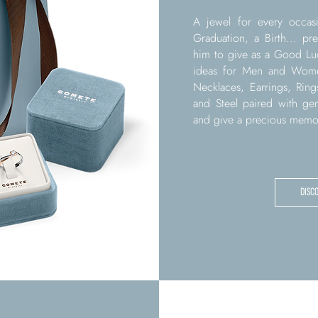
A jewel for every occasi
Graduation, a Birth... pr
him to give as a Good Luc
ideas for Men and Women
Necklaces, Earrings, Ring
and Steel paired with ge
and give a precious memory 
DISC