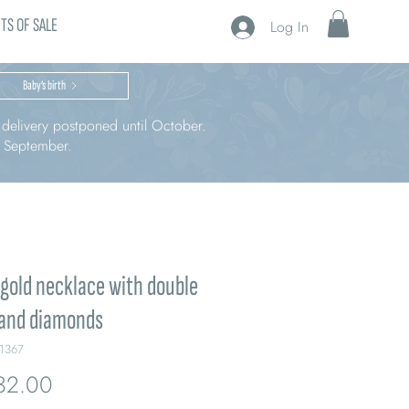
TS OF SALE
Log In
Baby’s birth
r delivery postponed until October.
n September.
gold necklace with double
 and diamonds
1367
Price
32.00