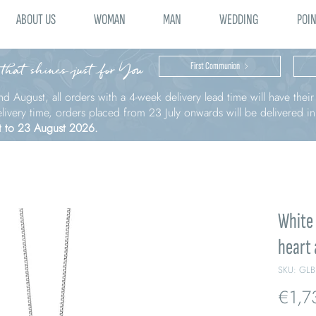
ABOUT US
WOMAN
MAN
WEDDING
POIN
 that shines just for You
First Communion
nd August, all orders with a 4-week delivery lead time will have thei
elivery time, orders placed from 23 July onwards will be delivered i
t to 23 August 2026.
White 
heart
SKU: GLB
€1,7