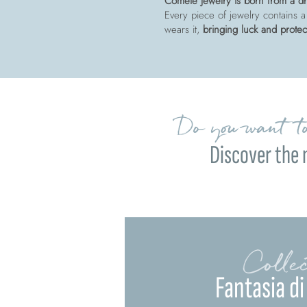
Comete jewelry is born from a dre
Every piece of jewelry contains a
wears it,
bringing luck and protec
Do you want to
Discover the 
Collec
Fantasia di