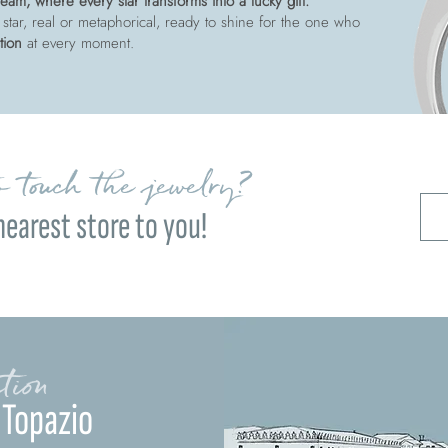
am, where every star transforms into a lucky gift.
 star, real or metaphorical, ready to shine for the one who
tion
at every moment.
 touch the jewelry?
nearest store to you!
tion
 Topazio