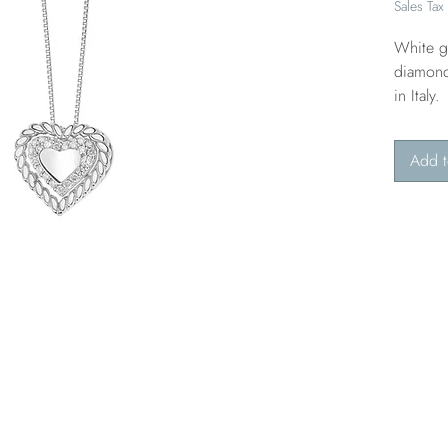
Sales Tax
White g
diamond
in Italy.
Add t