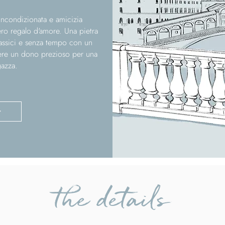
 incondizionata e amicizia
ro regalo d'amore. Una pietra
classici e senza tempo con un
ere un dono prezioso per una
azza.
>
the details