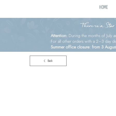
HOME
There is a Star
Attention:
During the months of July a
For all other orders with a 2–3 day d
Summer office closure: from 3 Augus
Back