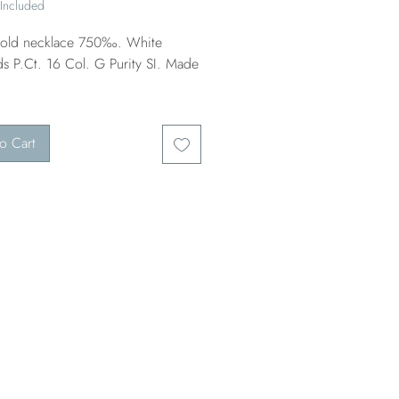
 Included
old necklace 750‰. White
s P.Ct. 16 Col. G Purity SI. Made
o Cart