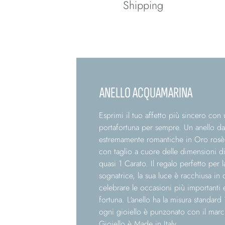
Shipping
Spedizione
ANELLO ACQUAMARINA
Esprimi il tuo affetto più sincero con 
portafortuna per sempre. Un anello dal
estremamente romantiche in Oro rosè 
con taglio a cuore delle dimensioni d
quasi 1 Carato. Il regalo perfetto per
sognatrice, la sua luce è racchiusa in 
celebrare le occasioni più importanti 
fortuna. L'anello ha la misura standard 1
ogni gioiello è punzonato con il marc
Gioiello è Made in Italy.