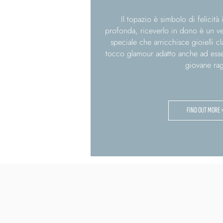
Il topazio è simbolo di felicità
profonda, riceverlo in dono è un ve
speciale che arricchisce gioielli 
tocco glamour adatto anche ad ess
giovane rag
FIND OUT MORE 