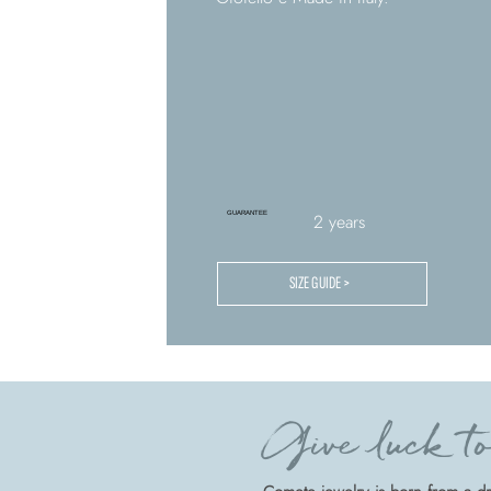
GUARANTEE
2 years
SIZE GUIDE >
Give luck to