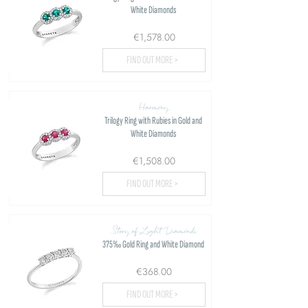
White Diamonds
€1,578.00
FIND OUT MORE >
Harmony
Trilogy Ring with Rubies in Gold and
White Diamonds
€1,508.00
FIND OUT MORE >
Story of Light Diamonds
375‰ Gold Ring and White Diamond
€368.00
FIND OUT MORE >