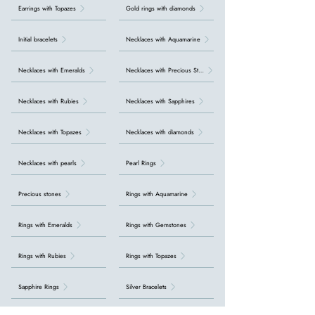
Earrings with Topazes
Gold rings with diamonds
Initial bracelets
Necklaces with Aquamarine
Necklaces with Emeralds
Necklaces with Precious Stones
Necklaces with Rubies
Necklaces with Sapphires
Necklaces with Topazes
Necklaces with diamonds
Necklaces with pearls
Pearl Rings
Precious stones
Rings with Aquamarine
Rings with Emeralds
Rings with Gemstones
Rings with Rubies
Rings with Topazes
Sapphire Rings
Silver Bracelets