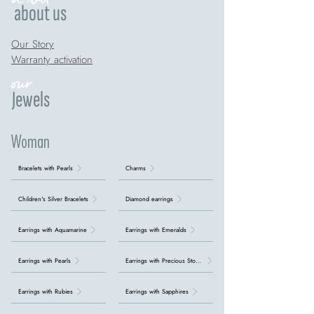
about us
Our Story
Warranty activation
our
Jewels
Woman
Bracelets with Pearls
Charms
Children's Silver Bracelets
Diamond earrings
Earrings with Aquamarine
Earrings with Emeralds
Earrings with Pearls
Earrings with Precious Stones
Earrings with Rubies
Earrings with Sapphires