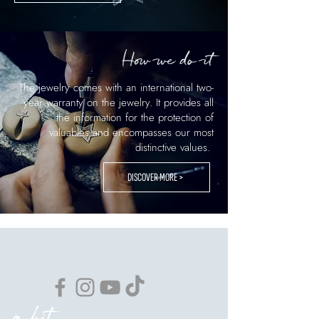
How we do it
The jewelry comes with an international two-
year warranty on the jewelry. It provides all
the information for the protection of
valuables and encompasses our most
distinctive values.
DISCOVER MORE >
a bit