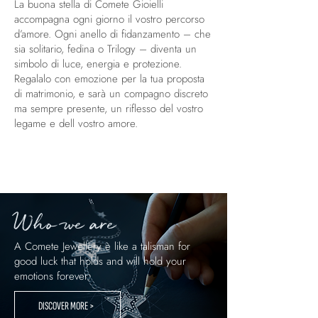
La buona stella di Comete Gioielli
accompagna ogni giorno il vostro percorso
d’amore. Ogni anello di fidanzamento – che
sia solitario, fedina o Trilogy – diventa un
simbolo di luce, energia e protezione.
Regalalo con emozione per la tua proposta
di matrimonio, e sarà un compagno discreto
ma sempre presente, un riflesso del vostro
legame e dell vostro amore.
Who we are
A Comete Jewellery è like a talisman for
good luck that holds and will hold your
emotions forever.
DISCOVER MORE >