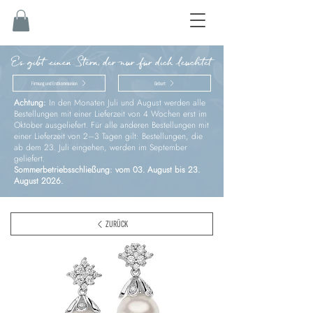
Es gibt einen Stern, der nur für dich leuchtet
Firmung und Erstkommunion
Geburt
Achtung:
In den Monaten Juli und August werden alle
Bestellungen mit einer Lieferzeit von 4 Wochen erst im
Oktober ausgeliefert. Für alle anderen Bestellungen mit
einer Lieferzeit von 2–3 Tagen gilt: Bestellungen, die
ab dem 23. Juli eingehen, werden im September
geliefert.
Sommerbetriebsschließung: vom 03. August bis 23.
August 2026.
ZURÜCK