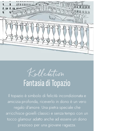
Kollektion
Fantasia di Topazio
Il topazio è simbolo di felicità incondizionata e
amicizia profonda, riceverlo in dono è un vero
regalo d'amore. Una pietra speciale che
arricchisce gioielli classici e senza tempo con un
tocco glamour adatto anche ad essere un dono
prezioso per una giovane ragazza.