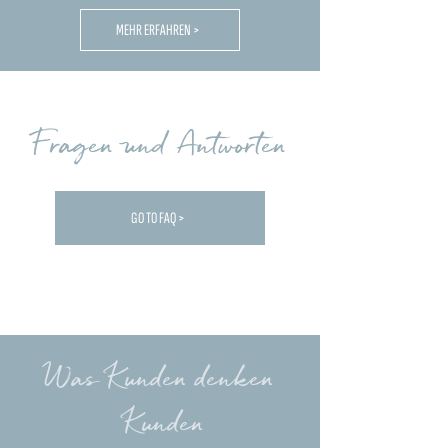
MEHR ERFAHREN >
Fragen und Antworten
GO TO FAQ >
Carica altre FAQ...
Was Kunden denken
Kunden