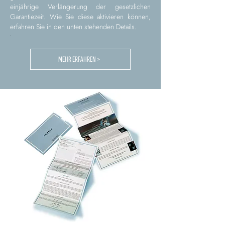
einjährige Verlängerung der gesetzlichen
Garantiezeit. Wie Sie diese aktivieren können,
erfahren Sie in den unten stehenden Details.
.
MEHR ERFAHREN >