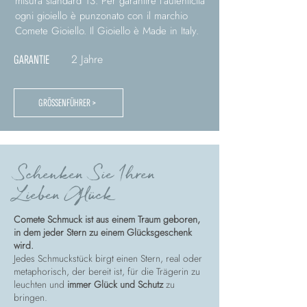
misura standard 13. Per garantire l’autenticità
ogni gioiello è punzonato con il marchio
Comete Gioiello. Il Gioiello è Made in Italy.
2 Jahre
GARANTIE
GRÖSSENFÜHRER >
Schenken Sie Ihren
Lieben Glück
Comete Schmuck ist aus einem Traum geboren,
in dem jeder Stern zu einem Glücksgeschenk
wird.
Jedes Schmuckstück birgt einen Stern, real oder
metaphorisch, der bereit ist, für die Trägerin zu
leuchten und
immer Glück und Schutz
zu
bringen.