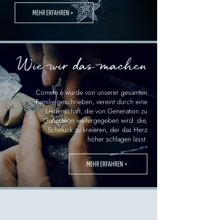
MEHR ERFAHREN >
Wie wir das machen
.
Comete è wurde von unserer gesamten
Familie geschrieben, vereint durch eine
Leidenschaft, die von Generation zu
Generation weitergegeben wird: die,
Schmuck zu kreieren, der das Herz
höher schlagen lässt.
MEHR ERFAHREN >