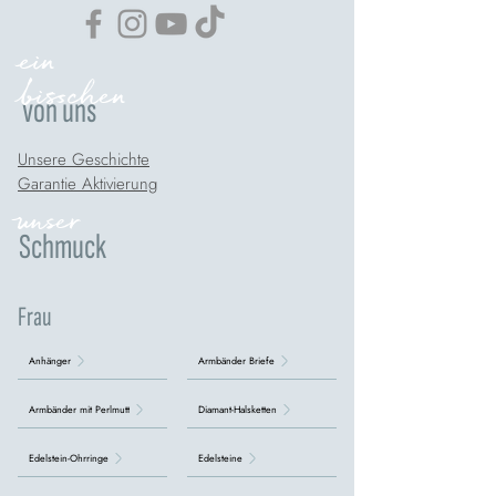
ein
bisschen
von uns
Unsere Geschichte
Garantie Aktivierung
unser
Schmuck
Frau
Anhänger
Armbänder Briefe
Armbänder mit Perlmutt
Diamant-Halsketten
Edelstein-Ohrringe
Edelsteine