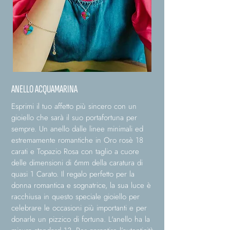
ANELLO ACQUAMARINA
Esprimi il tuo affetto più sincero con un
gioiello che sarà il suo portafortuna per
sempre. Un anello dalle linee minimali ed
estremamente romantiche in Oro rosè 18
carati e Topazio Rosa con taglio a cuore
delle dimensioni di 6mm della caratura di
quasi 1 Carato. Il regalo perfetto per la
donna romantica e sognatrice, la sua luce è
racchiusa in questo speciale gioiello per
celebrare le occasioni più importanti e per
donarle un pizzico di fortuna. L'anello ha la