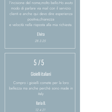
l'incisione del nome,molto bello.Ho avuto
modo di parlare via mail con il servizio
clienti e anche qui devo dire esperienza
positiva,chiarezza
e velocità nella risposta alla mia richiesta.
Elvira
28.3.25
5
/ 5
Gioielli italiani
Compro i gioielli comete per la loro
bellezza ma anche perchè sono made in
italy
Ilaria B.
12.4.21