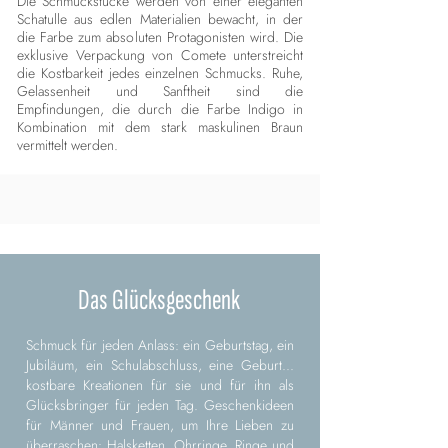
Die Schmuckstücke werden von einer eleganten
Schatulle aus edlen Materialien bewacht, in der
die Farbe zum absoluten Protagonisten wird. Die
exklusive Verpackung von Comete unterstreicht
die Kostbarkeit jedes einzelnen Schmucks. Ruhe,
Gelassenheit und Sanftheit sind die
Empfindungen, die durch die Farbe Indigo in
Kombination mit dem stark maskulinen Braun
vermittelt werden.
Das Glücksgeschenk
Schmuck für jeden Anlass: ein Geburtstag, ein
Jubiläum, ein Schulabschluss, eine Geburt...
kostbare Kreationen für sie und für ihn als
Glücksbringer für jeden Tag. Geschenkideen
für Männer und Frauen, um Ihre Lieben zu
überraschen: Halsketten, Ohrringe, Ringe und