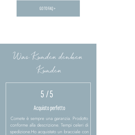
GO TO FAQ >
Carica altre FAQ...
Was Kunden denken
Kunden
5
/ 5
Acquisto perfetto
Comete è sempre una garanzia. Prodotto
conforme alla descrizione. Tempi celeri di
spedizione.Ho acquistato un bracciale con