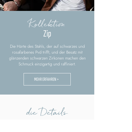
Kollektion
Zip
Die Härte des Stahls, der auf schwarzes und
rosafarbenes Pvd trifft, und der Besatz mit
glänzenden schwarzen Zirkonen machen den
Schmuck einzigartig und raffiniert.
MEHR ERFAHREN >
die Details